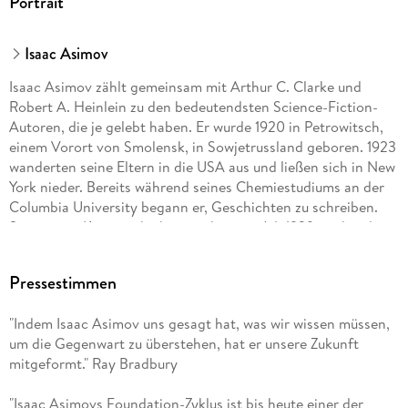
Portrait
Isaac Asimov
Isaac Asimov zählt gemeinsam mit Arthur C. Clarke und
Robert A. Heinlein zu den bedeutendsten Science-Fiction-
Autoren, die je gelebt haben. Er wurde 1920 in Petrowitsch,
einem Vorort von Smolensk, in Sowjetrussland geboren. 1923
wanderten seine Eltern in die USA aus und ließen sich in New
York nieder. Bereits während seines Chemiestudiums an der
Columbia University begann er, Geschichten zu schreiben.
Seine erste Kurzgeschichte erschien im Juli 1939, und in den
folgenden Jahren veröffentlichte er in rascher Folge die
Erzählungen und Romane, die ihn weltberühmt machten: die
Pressestimmen
»Foundation«-Erzählungen und die Robotergeschichten, in
denen er die drei Regeln der Robotik formulierte. Beide
"Indem Isaac Asimov uns gesagt hat, was wir wissen müssen,
Serien verband er Jahrzehnte später zu einer großen
um die Gegenwart zu überstehen, hat er unsere Zukunft
»Geschichte der Zukunft«. Neben der Science-Fiction hat
mitgeformt." Ray Bradbury
Asimov auch zahlreiche populärwissenschaftliche
Sachbücher zu den unterschiedlichsten Themen geschrieben.
"Isaac Asimovs Foundation-Zyklus ist bis heute einer der
Er starb im April 1992.