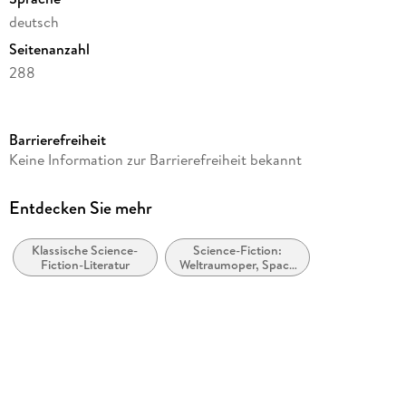
deutsch
Seitenanzahl
288
Reihe
Roboter und Foundation - der Zyklus, 10
Barrierefreiheit
Autor/Autorin
Keine Information zur Barrierefreiheit bekannt
Isaac Asimov
Übersetzung
Entdecken Sie mehr
Irene Holicki
Klassische Science-
Science-Fiction:
Verlag/Hersteller
Fiction-Literatur
Weltraumoper, Space
Heyne Taschenbuch
Opera
Originaltitel
Pebbles in the Sky
Originalsprache
englisch
Produktart