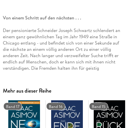
Von einem Schritt auf den nächsten . . .
Der pensionierte Schneider Joseph Schwartz schlendert an
einem ganz gewöhnlichen Tag im Jahr 1949 eine Straße in
Chicago entlang - und befindet sich von einer Sekunde auf
die nächste an einem völlig anderen Ort zu einer völlig
anderen Zeit. Nach langer und verzweifelter Suche trifft er
endlich auf Menschen, doch er kann sich mit ihnen nicht
verständigen. Die Fremden halten ihn für geistig
zurückgeblieben und unterziehen Schwartz unfreiwillig einem
Experiment, das ihn klüger machen soll. Danach kann er sich
endlich verständlich machen, doch die Zukunft hält keine
Mehr aus dieser Reihe
guten Nachrichten für ihn bereit . . .
Band 17
Band 16
Band 15