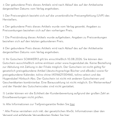
Der gebundene Preis dieses Artikels wird nach Ablauf des auf der Artikelseite
4
dargestellten Datums vom Verlag angehoben.
Der Preisvergleich bezieht sich auf die unverbindliche Preisempfehlung (UVP) des
5
Herstellers.
Der gebundene Preis dieses Artikels wurde vom Verlag gesenkt. Angaben zu
6
Preissenkungen beziehen sich auf den vorherigen Preis.
Die Preisbindung dieses Artikels wurde aufgehoben. Angaben zu Preissenkungen
7
beziehen sich auf den letzten gebundenen Preis.
Der gebundene Preis dieses Artikels wird nach Ablauf des auf der Artikelseite
8
dargestellten Datums vom Verlag angehoben.
Ihr Gutschein SOMMER13 gilt bis einschließlich 10.08.2026. Sie können den
12
Gutschein ausschließlich online einlösen unter www.hugendubel.de. Keine Bestellung
zur Abholung mit Zahlung in der Filiale möglich. Der Gutschein ist nicht gültig für
gesetzlich preisgebundene Artikel (deutschsprachige Bücher und eBooks) sowie für
preisgebundene Kalender, tolino shine (4016621130466), tolino select und das
Hugendubel Hörbuch Abo. Der Gutschein ist nicht mit anderen Gutscheinen und
Geschenkkarten kombinierbar. Eine Barauszahlung ist nicht möglich. Ein Weiterverkauf
und der Handel des Gutscheincodes sind nicht gestattet.
Leider können wir die Echtheit der Kundenbewertung aufgrund der großen Zahl an
15
Einzelbewertungen nicht prüfen.
Alle Informationen zur Tiefpreisgarantie finden Sie
hier
16
Alle Preise verstehen sich inkl. der gesetzlichen MwSt. Informationen über den
*
Versand und anfallende Versandkosten finden Sie
hier