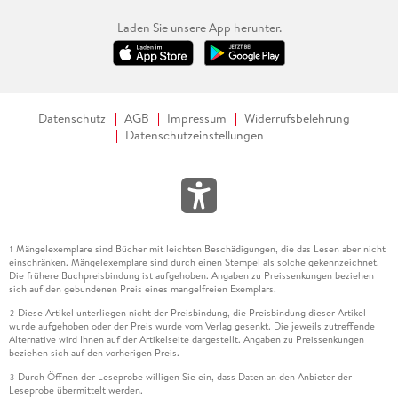
Laden Sie unsere App herunter.
Datenschutz
AGB
Impressum
Widerrufsbelehrung
Datenschutzeinstellungen
Mängelexemplare sind Bücher mit leichten Beschädigungen, die das Lesen aber nicht
1
einschränken. Mängelexemplare sind durch einen Stempel als solche gekennzeichnet.
Die frühere Buchpreisbindung ist aufgehoben. Angaben zu Preissenkungen beziehen
sich auf den gebundenen Preis eines mangelfreien Exemplars.
Diese Artikel unterliegen nicht der Preisbindung, die Preisbindung dieser Artikel
2
wurde aufgehoben oder der Preis wurde vom Verlag gesenkt. Die jeweils zutreffende
Alternative wird Ihnen auf der Artikelseite dargestellt. Angaben zu Preissenkungen
beziehen sich auf den vorherigen Preis.
Durch Öffnen der Leseprobe willigen Sie ein, dass Daten an den Anbieter der
3
Leseprobe übermittelt werden.