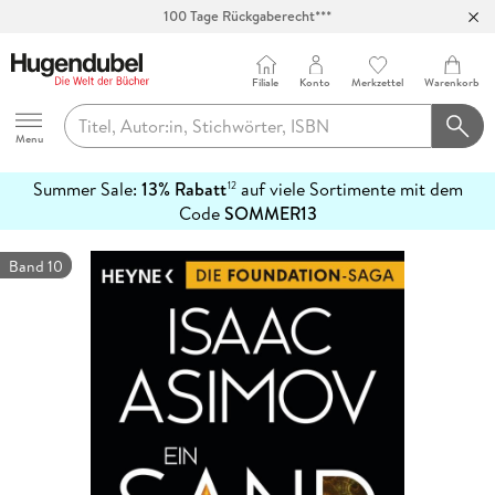
100 Tage Rückgaberecht***
Abholung in über 100 Filialen
Filiale
Konto
Merkzettel
Warenkorb
Hugendubel
Menu
Summer Sale:
13% Rabatt
auf viele Sortimente mit dem
12
mehr
Code
SOMMER13
erfahren
Band 10