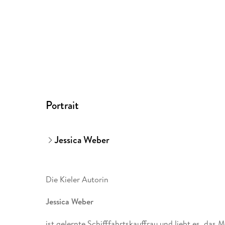
Portrait
Jessica Weber
Die Kieler Autorin
Jessica Weber
ist gelernte Schifffahrtskauffrau und liebt es, das 