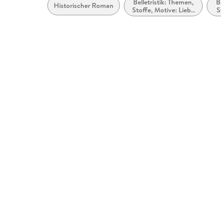
Belletristik: Themen,
B
Historischer Roman
Stoffe, Motive: Liebe
S
und Beziehungen