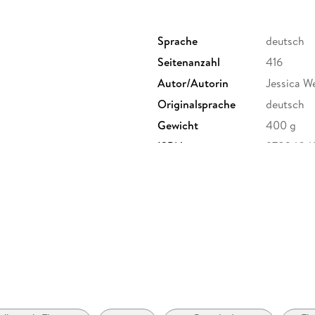
Sprache
deutsch
Seitenanzahl
416
Autor/Autorin
Jessica W
Originalsprache
deutsch
Gewicht
400 g
ISBN
9783404
r. 6-20, 51063 Köln,
ebbe.de