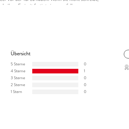
 In ihrer Freizeit fertigt sie ausgefallene
tiv und reist viel, gern auch zu Recherchezwecken.
 schreibt sie auch Kurzgeschichten.
Übersicht
5 Sterne
0
4 Sterne
1
3 Sterne
0
2 Sterne
0
1 Stern
0