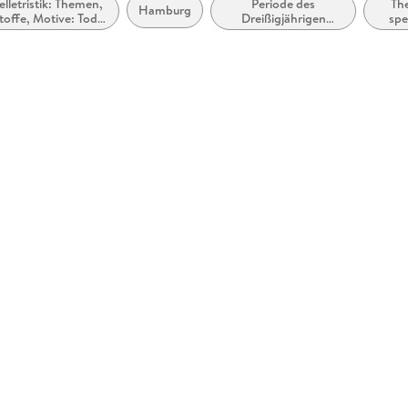
elletristik: Themen,
Periode des
The
Hamburg
toffe, Motive: Tod,
Dreißigjährigen
spe
Trauer, Verlust
Krieges (ca. 1618 bis
und
ca. 1648)