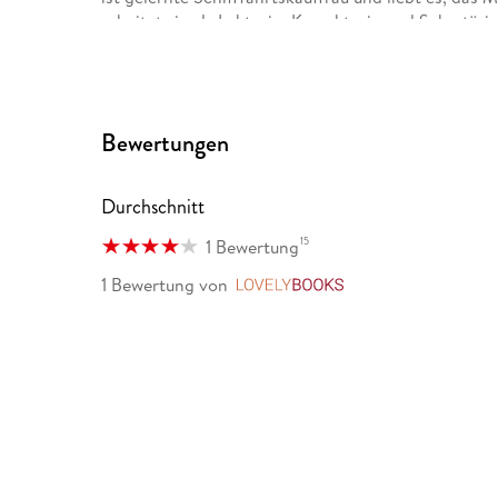
arbeitet sie als Lektorin, Korrektorin und Sekretärin.
Motivtorten an, ist in der Mittelalterdarstellung ak
Außer historischen Romanen mit und ohne Romantik
Bewertungen
Durchschnitt
15
1 Bewertung
1 Bewertung
von
LovelyBooks