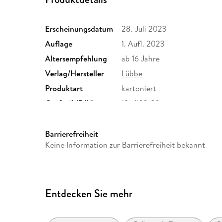
Erscheinungsdatum
28. Juli 2023
Auflage
1. Aufl. 2023
Altersempfehlung
ab 16 Jahre
Verlag/Hersteller
Lübbe
Produktart
kartoniert
Größe (L/B/H)
186/123/39 mm
Herstelleradresse
Bastei Lübbe AG, Schanzenst
produktsicherheit@bastei-lu
Barrierefreiheit
Keine Information zur Barrierefreiheit bekannt
Entdecken Sie mehr