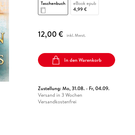
Fremdsprachige Bücher
Taschenbuch
eBook epub
n Lernhilfen
 Jugendbücher
eiber
Hörbuch Downloads im Bundle
cher
 Vergleich
 Puzzlezubehör
Lernen
New Adult
STABILO
4,99 €
Taschenbücher
hilfen
hriller
 Backen
er
lender
Ratgeber
op
hriller
Romance
12,00 €
inkl. Mwst.
Sachbücher
precher:innen
Science Fiction
Fremdsprachige Bücher
In den Warenkorb
Zustellung:
Mo, 31.08. - Fr, 04.09.
Versand in 3 Wochen
Versandkostenfrei