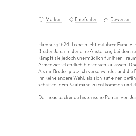
Merken
Empfehlen
Bewerten
Hamburg 1624: Lisbeth lebt mit ihrer Familie
Bruder Johann, der eine Anstellung bei dem r
kämpft sie jedoch unermüdlich für ihren Trau
Armenviertel endlich hinter sich zu lassen. Do
Als ihr Bruder plötzlich verschwindet und die
ihr keine andere Wahl, als sich auf einen gefä
schaffen, dem Kaufmann zu entkommen und do
Der neue packende historische Roman von Jess
Frau, die trotz aller Widerstände ihre Träume n