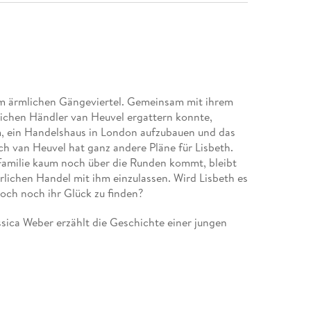
 im ärmlichen Gängeviertel. Gemeinsam mit ihrem
eichen Händler van Heuvel ergattern konnte,
m, ein Handelshaus in London aufzubauen und das
ch van Heuvel hat ganz andere Pläne für Lisbeth.
 Familie kaum noch über die Runden kommt, bleibt
hrlichen Handel mit ihm einzulassen. Wird Lisbeth es
ch noch ihr Glück zu finden?
ica Weber erzählt die Geschichte einer jungen
icht aufgibt.