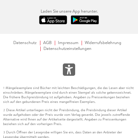
Laden Sie unsere App herunter.
Datenschutz
AGB
Impressum
Widerrufsbelehrung
Datenschutzeinstellungen
Mängelexemplare sind Bücher mit leichten Beschädigungen, die das Lesen aber nicht
1
einschränken. Mängelexemplare sind durch einen Stempel als solche gekennzeichnet.
Die frühere Buchpreisbindung ist aufgehoben. Angaben zu Preissenkungen beziehen
sich auf den gebundenen Preis eines mangelfreien Exemplars.
Diese Artikel unterliegen nicht der Preisbindung, die Preisbindung dieser Artikel
2
wurde aufgehoben oder der Preis wurde vom Verlag gesenkt. Die jeweils zutreffende
Alternative wird Ihnen auf der Artikelseite dargestellt. Angaben zu Preissenkungen
beziehen sich auf den vorherigen Preis.
Durch Öffnen der Leseprobe willigen Sie ein, dass Daten an den Anbieter der
3
Leseprobe übermittelt werden.