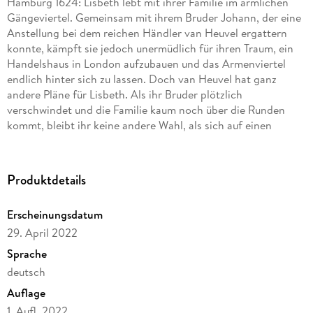
Hamburg 1624: Lisbeth lebt mit ihrer Familie im ärmlichen
Gängeviertel. Gemeinsam mit ihrem Bruder Johann, der eine
Anstellung bei dem reichen Händler van Heuvel ergattern
konnte, kämpft sie jedoch unermüdlich für ihren Traum, ein
Handelshaus in London aufzubauen und das Armenviertel
endlich hinter sich zu lassen. Doch van Heuvel hat ganz
andere Pläne für Lisbeth. Als ihr Bruder plötzlich
verschwindet und die Familie kaum noch über die Runden
kommt, bleibt ihr keine andere Wahl, als sich auf einen
gefährlichen Handel mit ihm einzulassen. Wird Lisbeth es
schaffen, dem Kaufmann zu entkommen und doch noch ihr
Glück zu finden?
Produktdetails
Erscheinungsdatum
Der neue packende historische Roman von Jessica Weber
erzählt die Geschichte einer jungen Frau, die trotz aller
29. April 2022
Widerstände ihre Träume nicht aufgibt.
Sprache
deutsch
eBooks von beHEARTBEAT - Herzklopfen garantiert.
Auflage
1. Aufl. 2022