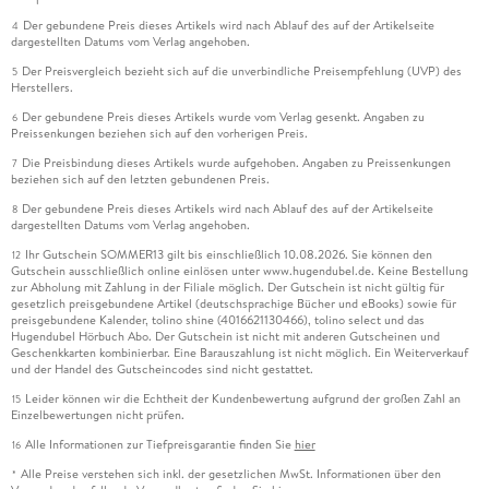
Der gebundene Preis dieses Artikels wird nach Ablauf des auf der Artikelseite
4
dargestellten Datums vom Verlag angehoben.
Der Preisvergleich bezieht sich auf die unverbindliche Preisempfehlung (UVP) des
5
Herstellers.
Der gebundene Preis dieses Artikels wurde vom Verlag gesenkt. Angaben zu
6
Preissenkungen beziehen sich auf den vorherigen Preis.
Die Preisbindung dieses Artikels wurde aufgehoben. Angaben zu Preissenkungen
7
beziehen sich auf den letzten gebundenen Preis.
Der gebundene Preis dieses Artikels wird nach Ablauf des auf der Artikelseite
8
dargestellten Datums vom Verlag angehoben.
Ihr Gutschein SOMMER13 gilt bis einschließlich 10.08.2026. Sie können den
12
Gutschein ausschließlich online einlösen unter www.hugendubel.de. Keine Bestellung
zur Abholung mit Zahlung in der Filiale möglich. Der Gutschein ist nicht gültig für
gesetzlich preisgebundene Artikel (deutschsprachige Bücher und eBooks) sowie für
preisgebundene Kalender, tolino shine (4016621130466), tolino select und das
Hugendubel Hörbuch Abo. Der Gutschein ist nicht mit anderen Gutscheinen und
Geschenkkarten kombinierbar. Eine Barauszahlung ist nicht möglich. Ein Weiterverkauf
und der Handel des Gutscheincodes sind nicht gestattet.
Leider können wir die Echtheit der Kundenbewertung aufgrund der großen Zahl an
15
Einzelbewertungen nicht prüfen.
Alle Informationen zur Tiefpreisgarantie finden Sie
hier
16
Alle Preise verstehen sich inkl. der gesetzlichen MwSt. Informationen über den
*