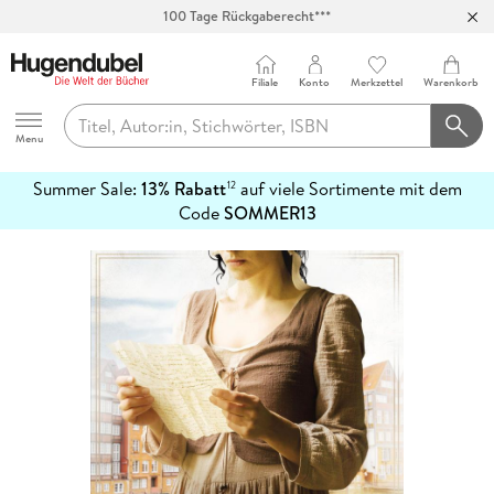
100 Tage Rückgaberecht***
Abholung in über 100 Filialen
Filiale
Konto
Merkzettel
Warenkorb
Hugendubel
Menu
Summer Sale:
13% Rabatt
auf viele Sortimente mit dem
12
mehr
Code
SOMMER13
erfahren