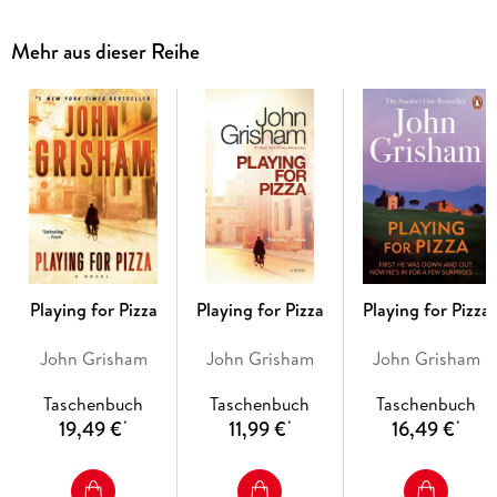
to visit Inez’s youngest son, Raymond—on death row. A hard-
drinking, low-grossing divorce lawyer fed up with his wife, his
Mehr aus dieser Reihe
life, and the law plans a drastic escape after an unexpected
phone call. A quiet, unassuming data collector sets out to
bring down a flashy casino owner with his skill at blackjack—
as payback for taking up with his wife. A stalker hunts
victims in a retirement home; a lawyer confronts a vengeful
adversary from the past; and a young man from a prominent
family is driven off by scandal and fear—but finds unexpected
redemption on the wrong side of the tracks.
Featuring a cast of characters you'll never forget, these
stories bring Ford County to vivid and colorful life. Often
Playing for Pizza
Playing for Pizza
Playing for Pizza
hilarious, frequently moving, and always entertaining, this
collection makes it abundantly clear why John Grisham is our
John Grisham
John Grisham
John Grisham
most popular storyteller.
Taschenbuch
Taschenbuch
Taschenbuch
19,49 €
11,99 €
16,49 €
*
*
*