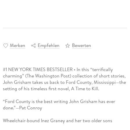
Merken
Empfehlen
Bewerten
#1 NEW YORK TIMES BESTSELLER • In this “terrifically
charming” (The Washington Post) collection of short stories,
John Grisham takes us back to Ford County, Mississippi—the
setting of his timeless first novel, A Time to Kill.
“Ford County is the best writing John Grisham has ever
done.”—Pat Conroy
Wheelchair-bound Inez Graney and her two older sons
embark on a bizarre road trip through the Mississippi Delta