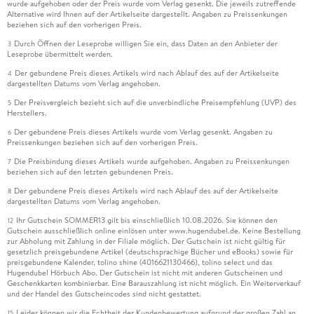
wurde aufgehoben oder der Preis wurde vom Verlag gesenkt. Die jeweils zutreffende
Alternative wird Ihnen auf der Artikelseite dargestellt. Angaben zu Preissenkungen
beziehen sich auf den vorherigen Preis.
Durch Öffnen der Leseprobe willigen Sie ein, dass Daten an den Anbieter der
3
Leseprobe übermittelt werden.
Der gebundene Preis dieses Artikels wird nach Ablauf des auf der Artikelseite
4
dargestellten Datums vom Verlag angehoben.
Der Preisvergleich bezieht sich auf die unverbindliche Preisempfehlung (UVP) des
5
Herstellers.
Der gebundene Preis dieses Artikels wurde vom Verlag gesenkt. Angaben zu
6
Preissenkungen beziehen sich auf den vorherigen Preis.
Die Preisbindung dieses Artikels wurde aufgehoben. Angaben zu Preissenkungen
7
beziehen sich auf den letzten gebundenen Preis.
Der gebundene Preis dieses Artikels wird nach Ablauf des auf der Artikelseite
8
dargestellten Datums vom Verlag angehoben.
Ihr Gutschein SOMMER13 gilt bis einschließlich 10.08.2026. Sie können den
12
Gutschein ausschließlich online einlösen unter www.hugendubel.de. Keine Bestellung
zur Abholung mit Zahlung in der Filiale möglich. Der Gutschein ist nicht gültig für
gesetzlich preisgebundene Artikel (deutschsprachige Bücher und eBooks) sowie für
preisgebundene Kalender, tolino shine (4016621130466), tolino select und das
Hugendubel Hörbuch Abo. Der Gutschein ist nicht mit anderen Gutscheinen und
Geschenkkarten kombinierbar. Eine Barauszahlung ist nicht möglich. Ein Weiterverkauf
und der Handel des Gutscheincodes sind nicht gestattet.
Leider können wir die Echtheit der Kundenbewertung aufgrund der großen Zahl an
15