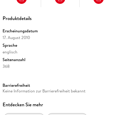
Produktdetails
Erscheinungsdatum
17. August 2010
Sprache
englisch
Seitenanzahl
368
Reihe
JG Publishing
Barrierefreiheit
Autor/Autorin
Keine Information zur Barrierefreiheit bekannt
John Grisham
Verlag/Hersteller
Entdecken Sie mehr
JG Publishing