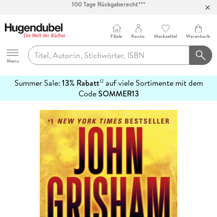
Abholung in über 100 Filialen
Filiale
Konto
Merkzettel
Warenkorb
Hugendubel
Menu
Summer Sale:
13% Rabatt
auf viele Sortimente mit dem
12
mehr
Code
SOMMER13
erfahren