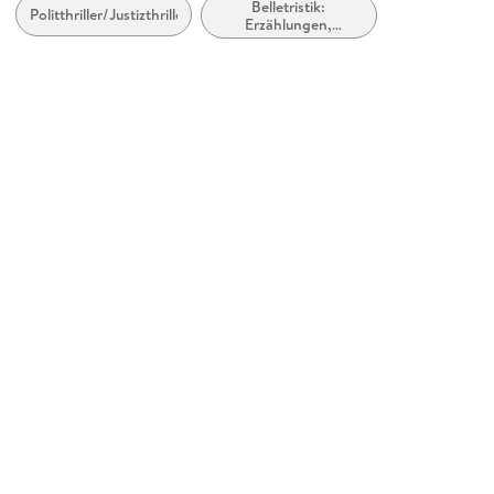
Belletristik:
Produktart
Politthriller/Justizthriller
Erzählungen,
kartoniert
Kurzgeschichten,
Short Stories
Gewicht
215 g
Größe (L/B/H)
188/107/28 mm
ISBN
9780440246213