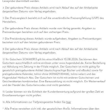
Leseprobe übermittelt werden.
Der gebundene Preis dieses Artikels wird nach Ablauf des auf der Artikelseite
4
dargestellten Datums vom Verlag angehoben.
Der Preisvergleich bezieht sich auf die unverbindliche Preisempfehlung (UVP) des
5
Herstellers.
Der gebundene Preis dieses Artikels wurde vom Verlag gesenkt. Angaben zu
6
Preissenkungen beziehen sich auf den vorherigen Preis.
Die Preisbindung dieses Artikels wurde aufgehoben. Angaben zu Preissenkungen
7
beziehen sich auf den letzten gebundenen Preis.
Der gebundene Preis dieses Artikels wird nach Ablauf des auf der Artikelseite
8
dargestellten Datums vom Verlag angehoben.
Ihr Gutschein SOMMER13 gilt bis einschließlich 10.08.2026. Sie können den
12
Gutschein ausschließlich online einlösen unter www.hugendubel.de. Keine Bestellung
zur Abholung mit Zahlung in der Filiale möglich. Der Gutschein ist nicht gültig für
gesetzlich preisgebundene Artikel (deutschsprachige Bücher und eBooks) sowie für
preisgebundene Kalender, tolino shine (4016621130466), tolino select und das
Hugendubel Hörbuch Abo. Der Gutschein ist nicht mit anderen Gutscheinen und
Geschenkkarten kombinierbar. Eine Barauszahlung ist nicht möglich. Ein Weiterverkauf
und der Handel des Gutscheincodes sind nicht gestattet.
Leider können wir die Echtheit der Kundenbewertung aufgrund der großen Zahl an
15
Einzelbewertungen nicht prüfen.
Alle Informationen zur Tiefpreisgarantie finden Sie
hier
16
Alle Preise verstehen sich inkl. der gesetzlichen MwSt. Informationen über den
*