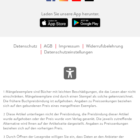
Laden Sie unsere App herunter.
Datenschutz
AGB
Impressum
Widerrufsbelehrung
Datenschutzeinstellungen
Mängelexemplare sind Bücher mit leichten Beschädigungen, die das Lesen aber nicht
1
einschränken. Mängelexemplare sind durch einen Stempel als solche gekennzeichnet.
Die frühere Buchpreisbindung ist aufgehoben. Angaben zu Preissenkungen beziehen
sich auf den gebundenen Preis eines mangelfreien Exemplars.
Diese Artikel unterliegen nicht der Preisbindung, die Preisbindung dieser Artikel
2
wurde aufgehoben oder der Preis wurde vom Verlag gesenkt. Die jeweils zutreffende
Alternative wird Ihnen auf der Artikelseite dargestellt. Angaben zu Preissenkungen
beziehen sich auf den vorherigen Preis.
Durch Öffnen der Leseprobe willigen Sie ein, dass Daten an den Anbieter der
3