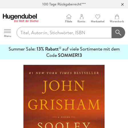
Abholung in über 100 Filialen
Filiale
Konto
Merkzettel
Warenkorb
Hugendubel
Menu
Summer Sale:
13% Rabatt
auf viele Sortimente mit dem
12
mehr
Code
SOMMER13
erfahren