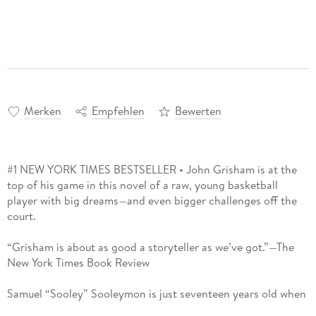
Merken
Empfehlen
Bewerten
#1 NEW YORK TIMES BESTSELLER • John Grisham is at the
top of his game in this novel of a raw, young basketball
player with big dreams—and even bigger challenges off the
court.
“Grisham is about as good a storyteller as we’ve got.”—The
New York Times Book Review
Samuel “Sooley” Sooleymon is just seventeen years old when
he and his South Sudanese teammates come to the United