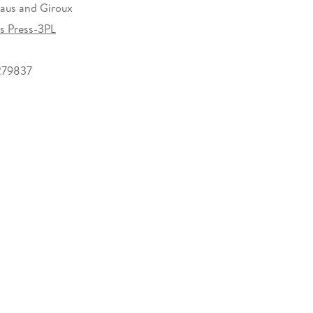
raus and Giroux
ns Press-3PL
279837