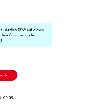
 zusätzlich 13%
auf diesen
12
t dem Gutscheincode:
3
korb
i, 09.09.