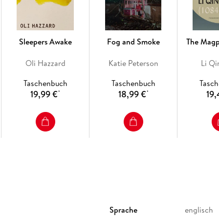
Sleepers Awake
Fog and Smoke
The Magp
Oli Hazzard
Katie Peterson
Li Q
Taschenbuch
Taschenbuch
Tasc
19,99 €
18,99 €
19,
*
*
Sprache
englisch