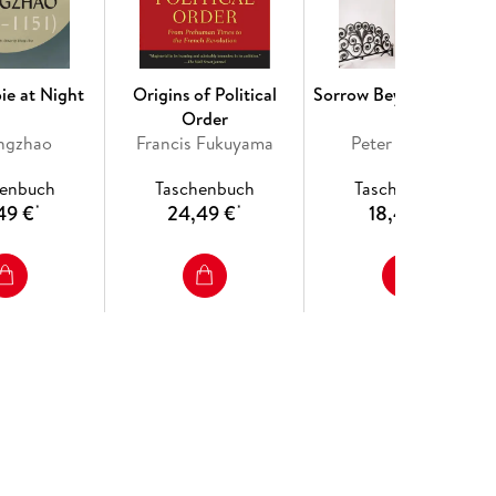
ie at Night
Origins of Political
Sorrow Beyond Dreams
Order
ingzhao
Francis Fukuyama
Peter Handke
henbuch
Taschenbuch
Taschenbuch
49 €
24,49 €
18,49 €
*
*
*