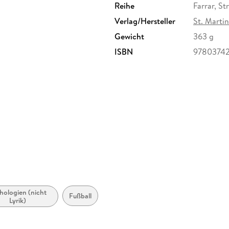
Reihe
Farrar, St
Verlag/Hersteller
St. Marti
Gewicht
363 g
ISBN
9780374
hologien (nicht
Fußball
Lyrik)