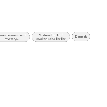
iminalromane und
Medizin-Thriller /
Deutsch
Mystery:
medizinische Thriller
Ermittlerinnen