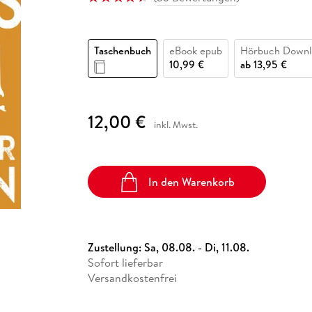
Fremdsprachige Bücher
n Lernhilfen
 Jugendbücher
eiber
Hörbuch Downloads im Bundle
cher
 Vergleich
 Puzzlezubehör
Lernen
New Adult
STABILO
Taschenbücher
hilfen
hriller
 Backen
er
lender
Ratgeber
Taschenbuch
eBook epub
Hörbuch Downl
op
hriller
Romance
10,99 €
ab
13,95 €
Sachbücher
precher:innen
Science Fiction
12,00 €
inkl. Mwst.
Fremdsprachige Bücher
In den Warenkorb
Zustellung:
Sa, 08.08. - Di, 11.08.
Sofort lieferbar
Versandkostenfrei