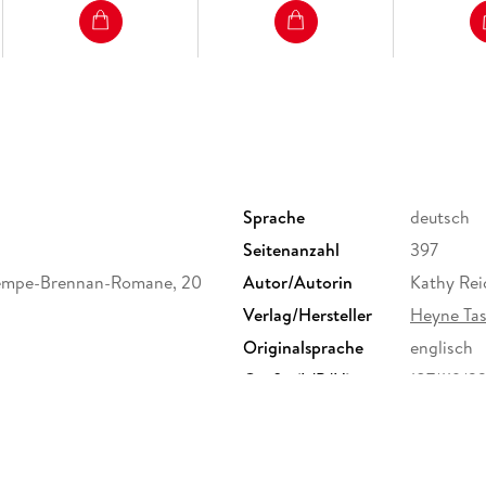
Sprache
deutsch
Seitenanzahl
397
Tempe-Brennan-Romane, 20
Autor/Autorin
Kathy Rei
Verlag/Hersteller
Heyne Ta
Originalsprache
englisch
Größe (L/B/H)
187/119/3
Herstelleradresse
Penguin 
Straße 28
produkts