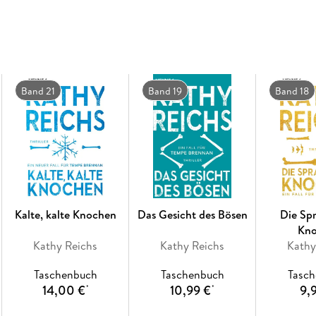
»'Der Code der Knochen' übertrifft alle Er
forensischen Fähigkeiten ein, um die Gesc
wie ein Schreckenssturm durch Amerika feg
Der neue Forensik-Thriller von Kathy Reichs
Band 21
Band 19
Band 18
Kalte, kalte Knochen
Das Gesicht des Bösen
Die Sp
Kn
Kathy Reichs
Kathy Reichs
Kathy
Taschenbuch
Taschenbuch
Tasc
14,00 €
10,99 €
9,
*
*