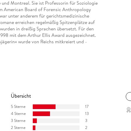
 und Montreal. Sie ist Professorin für Soziologie
om American Board of Forensic Anthropology
 war unter anderem für gerichtsmedizinische
 Romane erreichen regelmäßig Spitzenplätze auf
 wurden in dreißig Sprachen übersetzt. Für den
1998 mit dem Arthur Ellis Award ausgezeichnet.
ägerin« wurde von Reichs mitkreiert und -
Übersicht
5 Sterne
17
4 Sterne
13
3 Sterne
3
2 Sterne
2