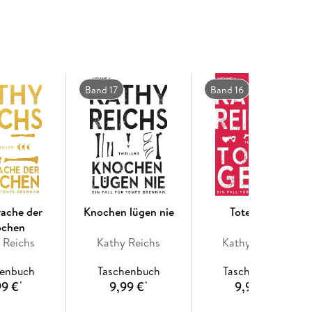
wartungen. Temperance Brennan setzt ihre
hichte eines mysteriösen Mordes aufzudecken, die
t. « (James Patterson)
 - der 20. Roman der Weltbestseller-Serie
Band 17
Band 16
rache der
Knochen lügen nie
Totengeld
ochen
 Reichs
Kathy Reichs
Kathy Reichs
henbuch
Taschenbuch
Taschenbuch
99 €
9,99 €
9,99 €
*
*
*