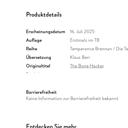
Produktdetails
Erscheinungsdatum
16. Juli 2025
Auflage
Erstmals im TB
Reihe
Temperance Brennan / Die 
Übersetzung
Klaus Berr
Originaltitel
The Bone Hacker
Produktart
kartoniert
Größe (L/B/H)
185/120/32 mm
Herstelleradresse
Penguin Random House Verl
Barrierefreiheit
Straße 28, 81673 München,
Keine Information zur Barrierefreiheit bekannt
produktsicherheit@penguin
Entdecken Sie mehr