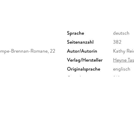
Sprache
deutsch
Seitenanzahl
382
Tempe-Brennan-Romane, 22
Autor/Autorin
Kathy Rei
Verlag/Hersteller
Heyne Ta
Originalsprache
englisch
Gewicht
310 g
ISBN
9783453
agsgruppe GmbH, Neumarkter
randomhouse.de