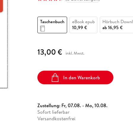
Fremdsprachige Bücher
n Lernhilfen
 Jugendbücher
eiber
Hörbuch Downloads im Bundle
cher
 Vergleich
 Puzzlezubehör
Lernen
New Adult
STABILO
Taschenbücher
hilfen
hriller
 Backen
er
lender
Ratgeber
Taschenbuch
eBook epub
Hörbuch Downl
op
hriller
Romance
10,99 €
ab
16,95 €
Sachbücher
precher:innen
Science Fiction
13,00 €
inkl. Mwst.
Fremdsprachige Bücher
In den Warenkorb
Zustellung:
Fr, 07.08. - Mo, 10.08.
Sofort lieferbar
Versandkostenfrei