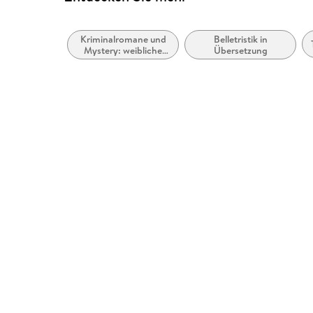
Kriminalromane und
Belletristik in
Mystery: weibliche
Übersetzung
Ermittler