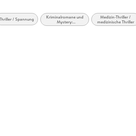
Kriminalromane und
Medizin-Thriller /
Thriller / Spannung
Mystery:
medizinische Thriller
Ermittlerinnen