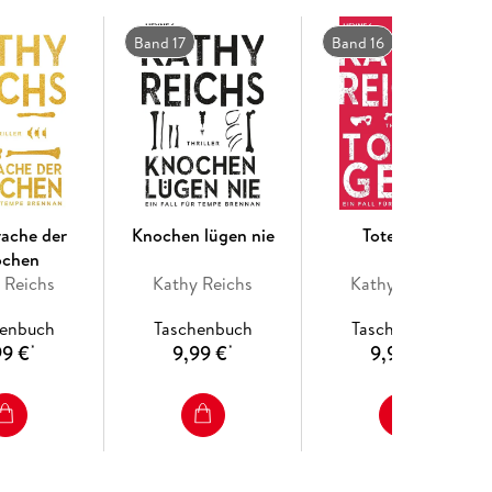
Band 17
Band 16
rache der
Knochen lügen nie
Totengeld
ochen
 Reichs
Kathy Reichs
Kathy Reichs
henbuch
Taschenbuch
Taschenbuch
99 €
9,99 €
9,99 €
*
*
*