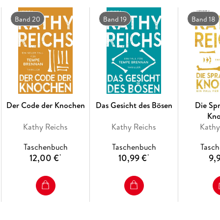
Band 20
Band 19
Band 18
Der Code der Knochen
Das Gesicht des Bösen
Die Sp
Kn
Kathy Reichs
Kathy Reichs
Kathy
Taschenbuch
Taschenbuch
Tasc
12,00 €
10,99 €
9,
*
*