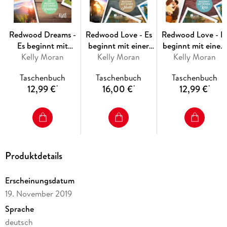
Redwood Dreams -
Redwood Love - Es
Redwood Love - E
Es beginnt mit
beginnt mit einer
beginnt mit einem
einem Knistern
Kelly Moran
Kelly Moran
Nacht
Kelly Moran
Kuss
Taschenbuch
Taschenbuch
Taschenbuch
12,99 €
16,00 €
12,99 €
*
*
*
Produktdetails
Erscheinungsdatum
19. November 2019
Sprache
deutsch