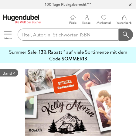
100 Tage Rückgaberecht***
Abholung in über 100 Filialen
Filiale
Konto
Merkzettel
Warenkorb
Hugendubel
Menu
Summer Sale:
13% Rabatt
auf viele Sortimente mit dem
12
mehr
Code
SOMMER13
erfahren
Band 4