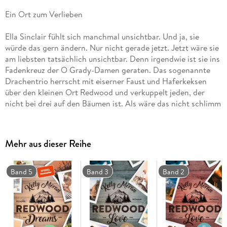
Ein Ort zum Verlieben
Ella Sinclair fühlt sich manchmal unsichtbar. Und ja, sie
würde das gern ändern. Nur nicht gerade jetzt. Jetzt wäre sie
am liebsten tatsächlich unsichtbar. Denn irgendwie ist sie ins
Fadenkreuz der O Grady-Damen geraten. Das sogenannte
Drachentrio herrscht mit eiserner Faust und Haferkeksen
über den kleinen Ort Redwood und verkuppelt jeden, der
nicht bei drei auf den Bäumen ist. Als wäre das nicht schlimm
genug, hat das Trio auch noch Jason Burkwell für sie
auserkoren. Ella bringt in der Nähe des sexy Feuerwehrmanns
kaum zwei zusammenhängende Worte heraus. Das kann nur
Mehr aus dieser Reihe
schiefgehen. So was von schief
Humorvoll, emotional und sexy eine Liebesgeschichte zum
Band 5
Band 3
Band 2
Wohlfühlen!