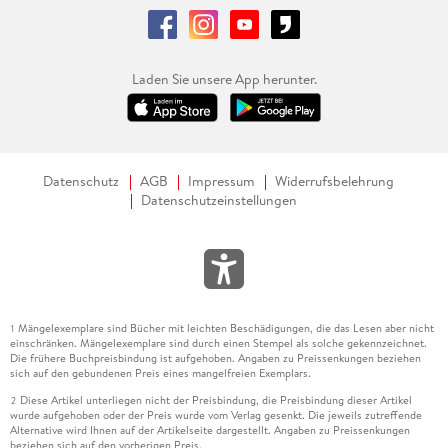
Laden Sie unsere App herunter.
Datenschutz
AGB
Impressum
Widerrufsbelehrung
Datenschutzeinstellungen
Mängelexemplare sind Bücher mit leichten Beschädigungen, die das Lesen aber nicht
1
einschränken. Mängelexemplare sind durch einen Stempel als solche gekennzeichnet.
Die frühere Buchpreisbindung ist aufgehoben. Angaben zu Preissenkungen beziehen
sich auf den gebundenen Preis eines mangelfreien Exemplars.
Diese Artikel unterliegen nicht der Preisbindung, die Preisbindung dieser Artikel
2
wurde aufgehoben oder der Preis wurde vom Verlag gesenkt. Die jeweils zutreffende
Alternative wird Ihnen auf der Artikelseite dargestellt. Angaben zu Preissenkungen
beziehen sich auf den vorherigen Preis.