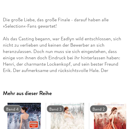
Die große Liebe, das große Finale - darauf haben alle
»Selection«-Fans gewartet!
Als das Casting begann, war Eadlyn wild entschlossen, sich
nicht zu verlieben und keinen der Bewerber an sich
heranzulassen. Doch nun muss sie sich eingestehen, dass
einige von ihnen doch Eindruck bei ihr hinterlassen haben:
Henri, der charmante Lockenkopf, und sein bester Freund
Erik. Der aufmerksame und rücksichtsvolle Hale. Der
selbstsichere und attraktive Ean. Und natürlich Kile, Eadlyns
Lieblingsfeind aus Sandkastenzeiten, der sie zu ihrem Ärger
immer wieder aus der Reserve lockt.
Mehr aus dieser Reihe
Sie alle haben es geschafft, einen Platz in Eadlyns Welt zu
erobern. Aber wird es auch jemand in das Herz der Prinzessin
schaffen?
Band 4
Band 3
Band 2
Der 5. Band des internationalen Weltbestsellers - wunderbar
romantisch und ein krönender Abschluss!