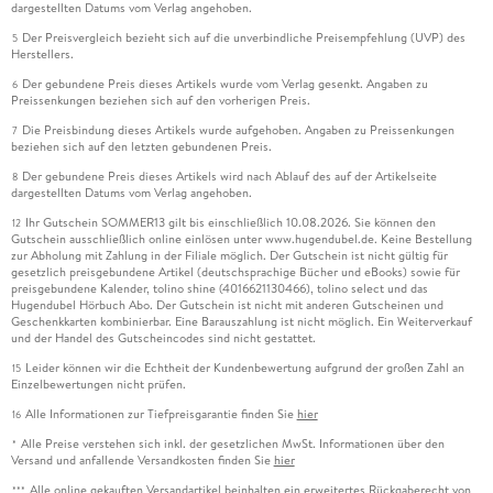
dargestellten Datums vom Verlag angehoben.
Der Preisvergleich bezieht sich auf die unverbindliche Preisempfehlung (UVP) des
5
Herstellers.
Der gebundene Preis dieses Artikels wurde vom Verlag gesenkt. Angaben zu
6
Preissenkungen beziehen sich auf den vorherigen Preis.
Die Preisbindung dieses Artikels wurde aufgehoben. Angaben zu Preissenkungen
7
beziehen sich auf den letzten gebundenen Preis.
Der gebundene Preis dieses Artikels wird nach Ablauf des auf der Artikelseite
8
dargestellten Datums vom Verlag angehoben.
Ihr Gutschein SOMMER13 gilt bis einschließlich 10.08.2026. Sie können den
12
Gutschein ausschließlich online einlösen unter www.hugendubel.de. Keine Bestellung
zur Abholung mit Zahlung in der Filiale möglich. Der Gutschein ist nicht gültig für
gesetzlich preisgebundene Artikel (deutschsprachige Bücher und eBooks) sowie für
preisgebundene Kalender, tolino shine (4016621130466), tolino select und das
Hugendubel Hörbuch Abo. Der Gutschein ist nicht mit anderen Gutscheinen und
Geschenkkarten kombinierbar. Eine Barauszahlung ist nicht möglich. Ein Weiterverkauf
und der Handel des Gutscheincodes sind nicht gestattet.
Leider können wir die Echtheit der Kundenbewertung aufgrund der großen Zahl an
15
Einzelbewertungen nicht prüfen.
Alle Informationen zur Tiefpreisgarantie finden Sie
hier
16
Alle Preise verstehen sich inkl. der gesetzlichen MwSt. Informationen über den
*
Versand und anfallende Versandkosten finden Sie
hier
Alle online gekauften Versandartikel beinhalten ein erweitertes Rückgaberecht von
***