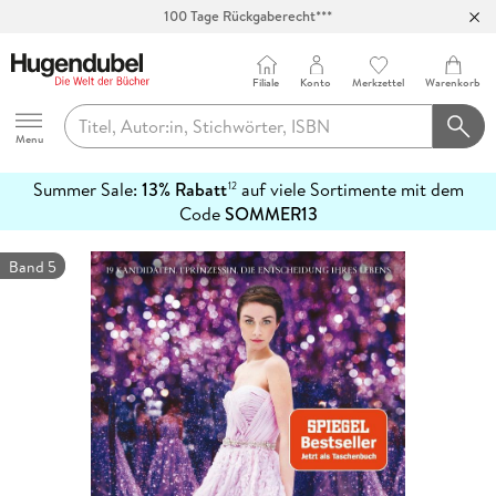
100 Tage Rückgaberecht***
Abholung in über 100 Filialen
Filiale
Konto
Merkzettel
Warenkorb
Hugendubel
Menu
Summer Sale:
13% Rabatt
auf viele Sortimente mit dem
12
mehr
Code
SOMMER13
erfahren
Band 5