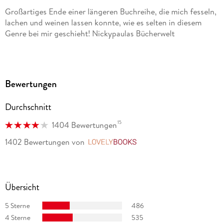
Großartiges Ende einer längeren Buchreihe, die mich fesseln,
lachen und weinen lassen konnte, wie es selten in diesem
Genre bei mir geschieht! Nickypaulas Bücherwelt
Ganz fantastisch! Simone Sohn, 1Live
Ein absolutes 5-Sterne-Buch [ ] es hat von der ersten bis zur
Bewertungen
letzten Seite das, was ich mir an einem Buch wünsche [ ]
MelodyOfBooks
Durchschnitt
Die Autorin versteht sich darauf die richtige Mischung aus
15
1404 Bewertungen
Dramatik und Abenteuer miteinander zu kombinieren und
1402 Bewertungen
von
LovelyBooks
durch einen einmaligen Schreibstil die Leser zu fesseln.
Bremer Stadtmagazin
Mit dem großen Selection-Finale Die Krone konnte Kiera
Übersicht
Cass mich dank ihres tollen Schreibstils wieder überzeugen.
Selection Books
5 Sterne
486
4 Sterne
535