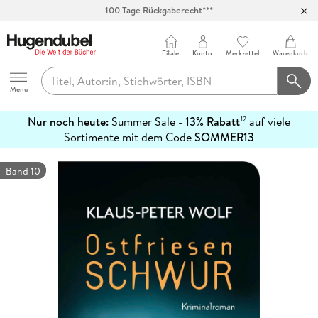
Abholung in über 100 Filialen
Filiale
Konto
Merkzettel
Warenkorb
Hugendubel
Menu
Nur noch heute:
Summer Sale -
13% Rabatt
auf viele
12
mehr
Sortimente mit dem Code
SOMMER13
erfahren
Band 10