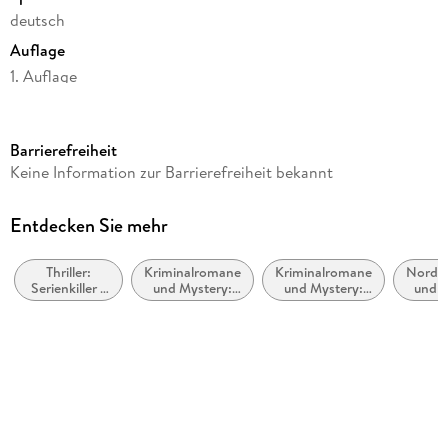
deutsch
Auflage
1. Auflage
Seitenanzahl
733
Barrierefreiheit
Reihe
Keine Information zur Barrierefreiheit bekannt
Ann Kathrin Klaasen ermittelt, 10
Autor/Autorin
Entdecken Sie mehr
Klaus-Peter Wolf
Thriller:
Kriminalromane
Kriminalromane
Nordse
Verlag/Hersteller
Serienkiller /
und Mystery:
und Mystery:
und -
FISCHER Taschenbuch
Serienmörder
Cosy Mystery
weibliche
Ermittler
Produktart
kartoniert
Abbildungen
3 SW-Abb.
Gewicht