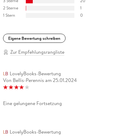
3 Sterne
20
Sonntagsjournal
2 Sterne
1
Der Mann kann unheimlich gut und spannend erzählen, er
1 Stern
0
hat Humor und er ist unheimlich nah dran an den Leuten.
Otto Oberstech, Nordsee-Zeitung
Eigene Bewertung schreiben
Zur Empfehlungsrangliste
LovelyBooks-Bewertung
Von Bellis-Perennis
am
25.01.2024
Eine gelungene Fortsetzung
LovelyBooks-Bewertung