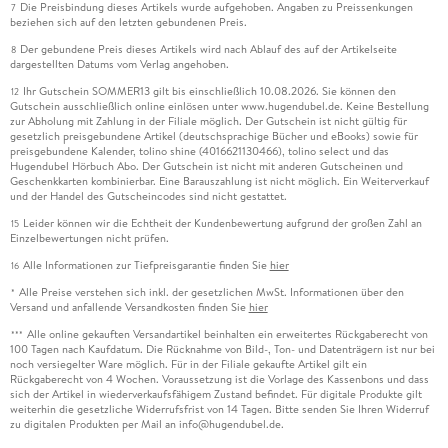
Die Preisbindung dieses Artikels wurde aufgehoben. Angaben zu Preissenkungen
7
beziehen sich auf den letzten gebundenen Preis.
Der gebundene Preis dieses Artikels wird nach Ablauf des auf der Artikelseite
8
dargestellten Datums vom Verlag angehoben.
Ihr Gutschein SOMMER13 gilt bis einschließlich 10.08.2026. Sie können den
12
Gutschein ausschließlich online einlösen unter www.hugendubel.de. Keine Bestellung
zur Abholung mit Zahlung in der Filiale möglich. Der Gutschein ist nicht gültig für
gesetzlich preisgebundene Artikel (deutschsprachige Bücher und eBooks) sowie für
preisgebundene Kalender, tolino shine (4016621130466), tolino select und das
Hugendubel Hörbuch Abo. Der Gutschein ist nicht mit anderen Gutscheinen und
Geschenkkarten kombinierbar. Eine Barauszahlung ist nicht möglich. Ein Weiterverkauf
und der Handel des Gutscheincodes sind nicht gestattet.
Leider können wir die Echtheit der Kundenbewertung aufgrund der großen Zahl an
15
Einzelbewertungen nicht prüfen.
Alle Informationen zur Tiefpreisgarantie finden Sie
hier
16
Alle Preise verstehen sich inkl. der gesetzlichen MwSt. Informationen über den
*
Versand und anfallende Versandkosten finden Sie
hier
Alle online gekauften Versandartikel beinhalten ein erweitertes Rückgaberecht von
***
100 Tagen nach Kaufdatum. Die Rücknahme von Bild-, Ton- und Datenträgern ist nur bei
noch versiegelter Ware möglich. Für in der Filiale gekaufte Artikel gilt ein
Rückgaberecht von 4 Wochen. Voraussetzung ist die Vorlage des Kassenbons und dass
sich der Artikel in wiederverkaufsfähigem Zustand befindet. Für digitale Produkte gilt
weiterhin die gesetzliche Widerrufsfrist von 14 Tagen. Bitte senden Sie Ihren Widerruf
zu digitalen Produkten per Mail an info@hugendubel.de.