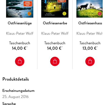
immer einen Schritt voraus ist. Fast scheint es so, als ob er
aus ihren eigenen Reihen kommt. Ann Kathrin ahnt, wer das
nächste Opfer sein wird. Kann sie dem Täter eine Falle
stellen?
Auch der fulminante zehnte Band der Mega-Bestsellerserie
Ostfriesenlüge
Ostfriesenerbe
Ostfriesenhass
mit Ann Kathrin Klaasen beweist wieder einmal mehr, dass
Klaus-Peter Wolf zu den Spitzenautoren in Deutschland
Klaus-Peter Wolf
Klaus-Peter Wolf
Klaus-Peter Wolf
gehört.
Taschenbuch
Taschenbuch
Taschenbuch
14,00 €
14,00 €
13,00 €
*
*
*
Produktdetails
Erscheinungsdatum
25. August 2016
Sprache