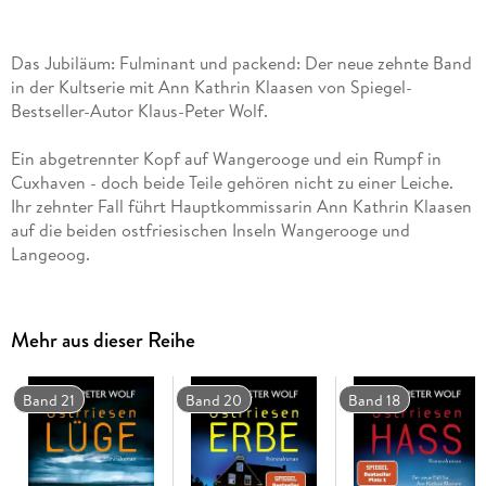
Das Jubiläum: Fulminant und packend: Der neue zehnte Band
in der Kultserie mit Ann Kathrin Klaasen von Spiegel-
Bestseller-Autor Klaus-Peter Wolf.
Ein abgetrennter Kopf auf Wangerooge und ein Rumpf in
Cuxhaven - doch beide Teile gehören nicht zu einer Leiche.
Ihr zehnter Fall führt Hauptkommissarin Ann Kathrin Klaasen
auf die beiden ostfriesischen Inseln Wangerooge und
Langeoog.
Als der Postbote an diesem Morgen bei Ubbo Heide klingelt,
bringt er ein großes Paket. Darin liegt ein abgetrennter Kopf.
Mehr aus dieser Reihe
Es ist der Kopf eines Menschen, den Ubbo Heide kennt.
Jahrelang hat er versucht, ihn seiner Taten zu überführen,
doch am Ende mussten die Gerichte ihn laufenlassen. Dann
Band 21
Band 20
Band 18
findet man einen zweiten Kopf. Auch diesem Toten konnte
man damals die Tat nicht nachweisen. Ann Kathrin Klaasen
beschleicht zunehmend das Gefühl, dass der Täter ihnen