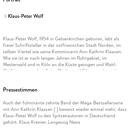
Klaus-Peter Wolf
Klaus-Peter Wolf, 1954 in Gelsenkirchen geboren, lebt als
freier Schriftsteller in der ostfriesischen Stadt Norden, im
selben Viertel wie seine Kommissarin Ann Kathrin Klaasen.
Wie sie ist er nach langen Jahren im Ruhrgebiet, im
Westerwald und in Köln an die Küste gezogen und Wahl-
Ostfriese geworden. Seine Bücher und Filme wurden mit
zahlreichen Preisen ausgezeichnet. Bislang sind seine Bücher
in 26 Sprachen übersetzt und über fünfzehn Millionen Mal
Pressestimmen
verkauft worden. Mehr als 60 seiner Drehbücher wurden
verfilmt, darunter viele für »Tatort« und »Polizeiruf 110«. Der
Auch der fulminante zehnte Band der Mega-Bestsellerserie
Autor ist Mitglied im PEN-Zentrum Deutschland.
mit Ann Kathrin Klaasen [ ] beweist wieder einmal mehr, dass
Klaus-Peter Wolf zu den Spitzenautoren in Deutschland
Die Romane mit Hauptkommissarin Ann Kathrin Klaasen
gehört. Klaus Kremer, Langeoog News
stehen regelmäßig mehrere Wochen auf Platz 1 der Spiegel-
Bestsellerliste, die ZDF-Verfilmungen sind Quotenrenner und