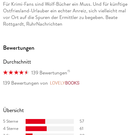
Für Krimi-Fans sind Wolf-Bücher ein Muss. Und für künftige
begeistern Millionen von Zuschauern zur besten Sendezeit.
Ostfriesland-Urlauber ein echter Anreiz, sich vielleicht mal
vor Ort auf die Spuren der Ermittler zu begeben. Beate
Rottgardt, RuhrNachrichten
sehr packend und mit feinster Ironie geschrieben, macht Lust
auf mehr und auf Meer. Hannoversche Allgemeine Zeitung
Bewertungen
Starke Spannungsmomente, sie sind so typisch für den Stil
Durchschnitt
von Wolf und so typisch auch für sein jüngstes Werk. Main-
Echo
15
139 Bewertungen
139 Bewertungen
von
LovelyBooks
An ihm und seinem neuen Buch kommt im Moment niemand
vorbei Borkumer Zeitung
Dem Bestsellerautor ist wieder ein »Pageturner« gelungen,
Übersicht
der bis zum Finale fesselt. Siegener Zeitung
5 Sterne
57
Wer keine Zeit zum Lesen hat, sollte die Finger vom zehnten
4 Sterne
61
Band lassen, denn Ostfriesenschwur hat Suchtpotenzial.