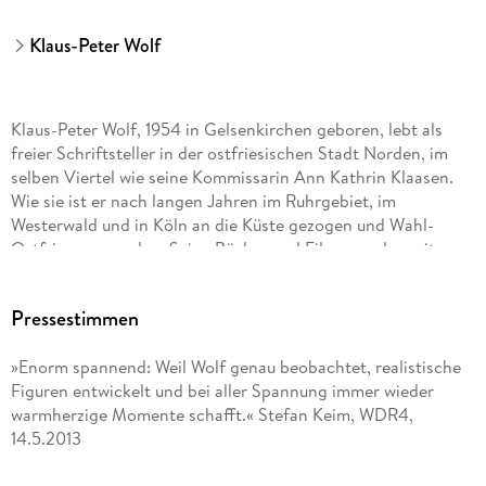
Klaus-Peter Wolf
Klaus-Peter Wolf, 1954 in Gelsenkirchen geboren, lebt als
freier Schriftsteller in der ostfriesischen Stadt Norden, im
selben Viertel wie seine Kommissarin Ann Kathrin Klaasen.
Wie sie ist er nach langen Jahren im Ruhrgebiet, im
Westerwald und in Köln an die Küste gezogen und Wahl-
Ostfriese geworden. Seine Bücher und Filme wurden mit
zahlreichen Preisen ausgezeichnet. Bislang sind seine Bücher
in 26 Sprachen übersetzt und über fünfzehn Millionen Mal
Pressestimmen
verkauft worden. Mehr als 60 seiner Drehbücher wurden
verfilmt, darunter viele für »Tatort« und »Polizeiruf 110«. Der
»Enorm spannend: Weil Wolf genau beobachtet, realistische
Autor ist Mitglied im PEN-Zentrum Deutschland.
Figuren entwickelt und bei aller Spannung immer wieder
warmherzige Momente schafft.« Stefan Keim, WDR4,
Die Romane mit Hauptkommissarin Ann Kathrin Klaasen
14.5.2013
stehen regelmäßig mehrere Wochen auf Platz 1 der Spiegel-
Bestsellerliste, die ZDF-Verfilmungen sind Quotenrenner und