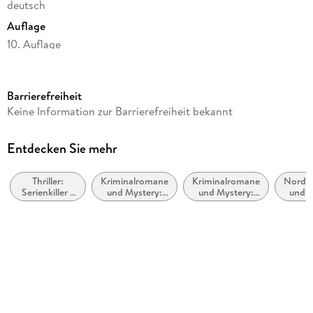
deutsch
Auflage
10. Auflage
Seitenanzahl
526
Barrierefreiheit
Reihe
Keine Information zur Barrierefreiheit bekannt
Ann Kathrin Klaasen ermittelt, 8
Autor/Autorin
Entdecken Sie mehr
Klaus-Peter Wolf
Thriller:
Kriminalromane
Kriminalromane
Nordse
Verlag/Hersteller
Serienkiller /
und Mystery:
und Mystery:
und -
FISCHER Taschenbuch
Serienmörder
Cosy Mystery
weibliche
Ermittler
Produktart
kartoniert
Gewicht
389 g
Größe (L/B/H)