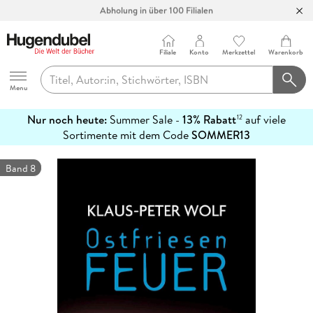
Abholung in über 100 Filialen
Filiale
Konto
Merkzettel
Warenkorb
Hugendubel
Menu
Nur noch heute:
Summer Sale -
13% Rabatt
auf viele
12
mehr
Sortimente mit dem Code
SOMMER13
erfahren
Band 8