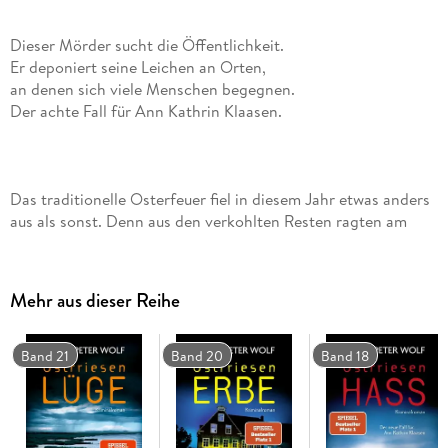
Dieser Mörder sucht die Öffentlichkeit.
Er deponiert seine Leichen an Orten,
an denen sich viele Menschen begegnen.
Der achte Fall für Ann Kathrin Klaasen.
Das traditionelle Osterfeuer fiel in diesem Jahr etwas anders
aus als sonst. Denn aus den verkohlten Resten ragten am
nächsten Morgen menschliche Knochenreste. Als eine
weitere Leiche auf einem Spielplatz gefunden wird, ahnt Ann
Kathrin Klaasen, dass dieser Mörder nicht einfach nur tötet.
Mehr aus dieser Reihe
Er inszeniert seine Morde regelrecht und will die Welt daran
teilhaben lassen.
Wer ist der Nächste?
Band 21
Band 20
Band 18