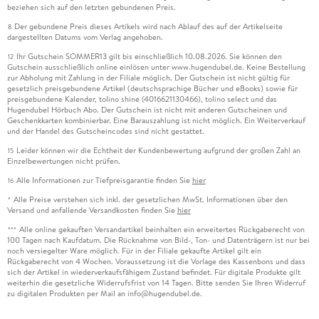
beziehen sich auf den letzten gebundenen Preis.
Der gebundene Preis dieses Artikels wird nach Ablauf des auf der Artikelseite
8
dargestellten Datums vom Verlag angehoben.
Ihr Gutschein SOMMER13 gilt bis einschließlich 10.08.2026. Sie können den
12
Gutschein ausschließlich online einlösen unter www.hugendubel.de. Keine Bestellung
zur Abholung mit Zahlung in der Filiale möglich. Der Gutschein ist nicht gültig für
gesetzlich preisgebundene Artikel (deutschsprachige Bücher und eBooks) sowie für
preisgebundene Kalender, tolino shine (4016621130466), tolino select und das
Hugendubel Hörbuch Abo. Der Gutschein ist nicht mit anderen Gutscheinen und
Geschenkkarten kombinierbar. Eine Barauszahlung ist nicht möglich. Ein Weiterverkauf
und der Handel des Gutscheincodes sind nicht gestattet.
Leider können wir die Echtheit der Kundenbewertung aufgrund der großen Zahl an
15
Einzelbewertungen nicht prüfen.
Alle Informationen zur Tiefpreisgarantie finden Sie
hier
16
Alle Preise verstehen sich inkl. der gesetzlichen MwSt. Informationen über den
*
Versand und anfallende Versandkosten finden Sie
hier
Alle online gekauften Versandartikel beinhalten ein erweitertes Rückgaberecht von
***
100 Tagen nach Kaufdatum. Die Rücknahme von Bild-, Ton- und Datenträgern ist nur bei
noch versiegelter Ware möglich. Für in der Filiale gekaufte Artikel gilt ein
Rückgaberecht von 4 Wochen. Voraussetzung ist die Vorlage des Kassenbons und dass
sich der Artikel in wiederverkaufsfähigem Zustand befindet. Für digitale Produkte gilt
weiterhin die gesetzliche Widerrufsfrist von 14 Tagen. Bitte senden Sie Ihren Widerruf
zu digitalen Produkten per Mail an info@hugendubel.de.