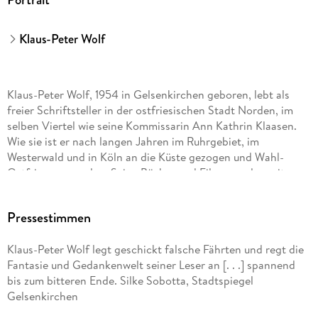
Klaus-Peter Wolf
Klaus-Peter Wolf, 1954 in Gelsenkirchen geboren, lebt als
freier Schriftsteller in der ostfriesischen Stadt Norden, im
selben Viertel wie seine Kommissarin Ann Kathrin Klaasen.
Wie sie ist er nach langen Jahren im Ruhrgebiet, im
Westerwald und in Köln an die Küste gezogen und Wahl-
Ostfriese geworden. Seine Bücher und Filme wurden mit
zahlreichen Preisen ausgezeichnet. Bislang sind seine Bücher
in 26 Sprachen übersetzt und über fünfzehn Millionen Mal
Pressestimmen
verkauft worden. Mehr als 60 seiner Drehbücher wurden
verfilmt, darunter viele für »Tatort« und »Polizeiruf 110«. Der
Klaus-Peter Wolf legt geschickt falsche Fährten und regt die
Autor ist Mitglied im PEN-Zentrum Deutschland.
Fantasie und Gedankenwelt seiner Leser an [. . .] spannend
bis zum bitteren Ende. Silke Sobotta, Stadtspiegel
Die Romane mit Hauptkommissarin Ann Kathrin Klaasen
Gelsenkirchen
stehen regelmäßig mehrere Wochen auf Platz 1 der Spiegel-
Bestsellerliste, die ZDF-Verfilmungen sind Quotenrenner und