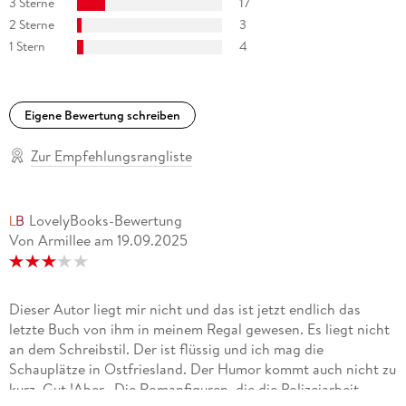
3 Sterne
17
Klaus-Peter Wolf ist ein leidenschaftlicher Erzähler und er
2 Sterne
3
liebt den Kontakt zum Publikum. Borkumer Zeitung
1 Stern
4
Eigene Bewertung schreiben
Zur Empfehlungsrangliste
LovelyBooks-Bewertung
Von Armillee
am
19.09.2025
Dieser Autor liegt mir nicht und das ist jetzt endlich das
letzte Buch von ihm in meinem Regal gewesen. Es liegt nicht
an dem Schreibstil. Der ist flüssig und ich mag die
Schauplätze in Ostfriesland. Der Humor kommt auch nicht zu
kurz. Gut !Aber...Die Romanfiguren, die die Polizeiarbeit