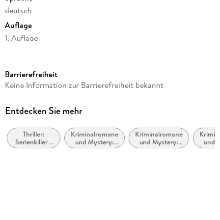
deutsch
Auflage
1. Auflage
Seitenanzahl
624
Barrierefreiheit
Reihe
Keine Information zur Barrierefreiheit bekannt
Ann Kathrin Klaasen ermittelt, 13
Autor/Autorin
Entdecken Sie mehr
Klaus-Peter Wolf
Thriller:
Kriminalromane
Kriminalromane
Krimin
Verlag/Hersteller
Serienkiller /
und Mystery:
und Mystery:
und M
FISCHER Taschenbuch
Serienmörder
Cosy Mystery
weibliche
Polize
Ermittler
For
Produktart
gebunden
Gewicht
276 g
Größe (L/B/H)