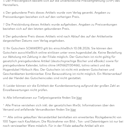
Der Preisvergleich bezieht sich auf die unverbindliche Preisempfehlung (UVP) des
5
Herstellers.
Der gebundene Preis dieses Artikels wurde vom Verlag gesenkt. Angaben zu
6
Preissenkungen beziehen sich auf den vorherigen Preis.
Die Preisbindung dieses Artikels wurde aufgehoben. Angaben zu Preissenkungen
7
beziehen sich auf den letzten gebundenen Preis.
Der gebundene Preis dieses Artikels wird nach Ablauf des auf der Artikelseite
8
dargestellten Datums vom Verlag angehoben.
Ihr Gutschein SOMMER13 gilt bis einschließlich 10.08.2026. Sie können den
12
Gutschein ausschließlich online einlösen unter www.hugendubel.de. Keine Bestellung
zur Abholung mit Zahlung in der Filiale möglich. Der Gutschein ist nicht gültig für
gesetzlich preisgebundene Artikel (deutschsprachige Bücher und eBooks) sowie für
preisgebundene Kalender, tolino shine (4016621130466), tolino select und das
Hugendubel Hörbuch Abo. Der Gutschein ist nicht mit anderen Gutscheinen und
Geschenkkarten kombinierbar. Eine Barauszahlung ist nicht möglich. Ein Weiterverkauf
und der Handel des Gutscheincodes sind nicht gestattet.
Leider können wir die Echtheit der Kundenbewertung aufgrund der großen Zahl an
15
Einzelbewertungen nicht prüfen.
Alle Informationen zur Tiefpreisgarantie finden Sie
hier
16
Alle Preise verstehen sich inkl. der gesetzlichen MwSt. Informationen über den
*
Versand und anfallende Versandkosten finden Sie
hier
Alle online gekauften Versandartikel beinhalten ein erweitertes Rückgaberecht von
***
100 Tagen nach Kaufdatum. Die Rücknahme von Bild-, Ton- und Datenträgern ist nur bei
noch versiegelter Ware möglich. Für in der Filiale gekaufte Artikel gilt ein