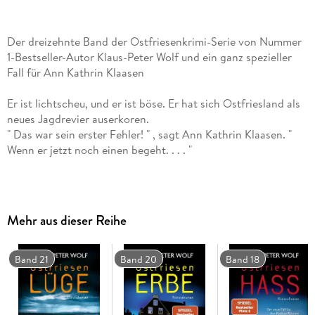
Der dreizehnte Band der Ostfriesenkrimi-Serie von Nummer
1-Bestseller-Autor Klaus-Peter Wolf und ein ganz spezieller
Fall für Ann Kathrin Klaasen
Er ist lichtscheu, und er ist böse. Er hat sich Ostfriesland als
neues Jagdrevier auserkoren.
" Das war sein erster Fehler! " , sagt Ann Kathrin Klaasen. "
Wenn er jetzt noch einen begeht. . . . "
Ein Mörder geht um in Ostfriesland. Einer, der Frauen in
Ferienwohnungen tötet. Genau dort, wo sie sich am
sichersten fühlen. Was verbindet diese Frauen?
Mehr aus dieser Reihe
Im neuen Fall jagt Ann Kathrin Klaasen nicht nur einen
psychopathischen Mörder, sondern sie versucht auch, ihren
Band 21
Band 20
Band 18
Mann Frank Weller vor einem Desaster zu bewahren. Und zu
allem Überfluss mischt sich auch noch das BKA ein.