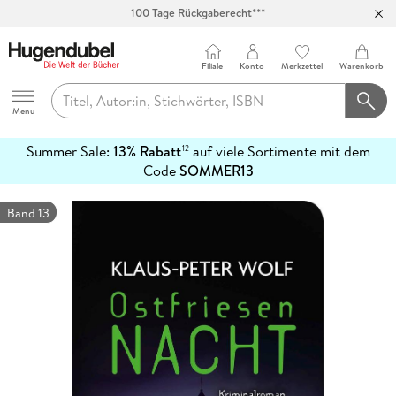
100 Tage Rückgaberecht***
Abholung in über 100 Filialen
Filiale
Konto
Merkzettel
Warenkorb
Hugendubel
Menu
Summer Sale:
13% Rabatt
auf viele Sortimente mit dem
12
mehr
Code
SOMMER13
erfahren
Band 13