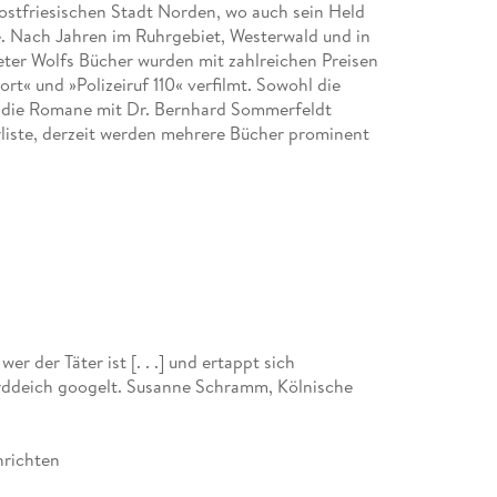
er ostfriesischen Stadt Norden, wo auch sein Held
e. Nach Jahren im Ruhrgebiet, Westerwald und in
Peter Wolfs Bücher wurden mit zahlreichen Preisen
rt« und »Polizeiruf 110« verfilmt. Sowohl die
h die Romane mit Dr. Bernhard Sommerfeldt
erliste, derzeit werden mehrere Bücher prominent
r der Täter ist [. . .] und ertappt sich
rddeich googelt. Susanne Schramm, Kölnische
hrichten