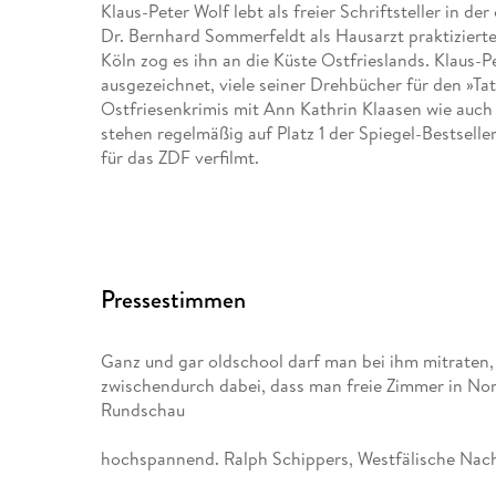
Klaus-Peter Wolf lebt als freier Schriftsteller in d
Dr. Bernhard Sommerfeldt als Hausarzt praktiziert
Köln zog es ihn an die Küste Ostfrieslands. Klaus-
ausgezeichnet, viele seiner Drehbücher für den »Tato
Ostfriesenkrimis mit Ann Kathrin Klaasen wie auc
stehen regelmäßig auf Platz 1 der Spiegel-Bestsell
für das ZDF verfilmt.
Pressestimmen
Ganz und gar oldschool darf man bei ihm mitraten, we
zwischendurch dabei, dass man freie Zimmer in No
Rundschau
hochspannend. Ralph Schippers, Westfälische Nac