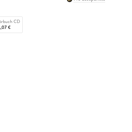
örbuch CD
,07 €