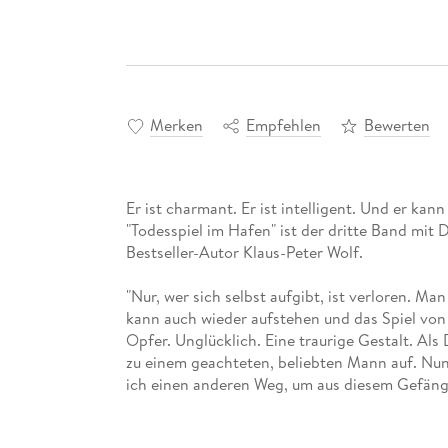
Merken
Empfehlen
Bewerten
Er ist charmant. Er ist intelligent. Und er kann
"Todesspiel im Hafen" ist der dritte Band mi
Bestseller-Autor Klaus-Peter Wolf.
"Nur, wer sich selbst aufgibt, ist verloren. M
kann auch wieder aufstehen und das Spiel von
Opfer. Unglücklich. Eine traurige Gestalt. Als
zu einem geachteten, beliebten Mann auf. Nun
ich einen anderen Weg, um aus diesem Gefäng
meinen guten Kenntnissen des menschlichen Kö
Krankheit vorzutäuschen. Denn ich habe noch 