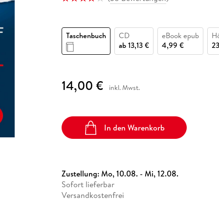
Fremdsprachige Bücher
n Lernhilfen
 Jugendbücher
eiber
Hörbuch Downloads im Bundle
cher
 Vergleich
 Puzzlezubehör
Lernen
New Adult
STABILO
Taschenbücher
hilfen
hriller
 Backen
er
lender
Ratgeber
Taschenbuch
CD
eBook epub
H
op
hriller
Romance
ab
13,13 €
4,99 €
23
Sachbücher
precher:innen
Science Fiction
14,00 €
inkl. Mwst.
Fremdsprachige Bücher
In den Warenkorb
Zustellung:
Mo, 10.08. - Mi, 12.08.
Sofort lieferbar
Versandkostenfrei