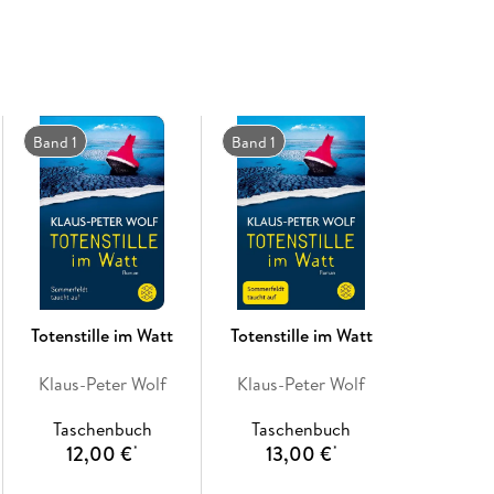
möchte. . ."
"Manchmal macht Sommerfeldt mir Angst, dan
und wäre sogar bereit, ihn zu verstecken. Er i
belesen, ein Feinschmecker, und doch überaus
gern von ihm."
Band 1
Band 1
Klaus-Peter Wolf
Totenstille im Watt
Totenstille im Watt
Klaus-Peter Wolf
Klaus-Peter Wolf
Taschenbuch
Taschenbuch
12,00 €
13,00 €
*
*