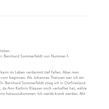
 töten.
t Dr. Bernhard Sommerfeldt von Nummer-1-
an kann im Leben verdammt tief fallen. Aber man
 vorn beginnen. Als Johannes Theissen war ich ein
 Dr. Bernhard Sommerfeldt stieg ich in Ostfriesland
, da Ann Kathrin Klaasen mich verhaftet hat, wähle
nis herauszukommen: Ich werde krank werden. Mit
rpers dürfte es mir nicht schwer fallen, eine
einige Rechnungen offen, die ich begleichen