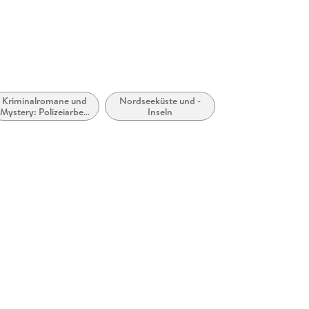
Kriminalromane und
Nordseeküste und -
Mystery: Polizeiarbeit
Inseln
& Forensik