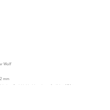
er Wolf
32 mm
r Verlag GmbH, Hedderichstraße 114, 60596
 am Main, S. Fischer Verlag GmbH,
cherheit@fischerverlage.de