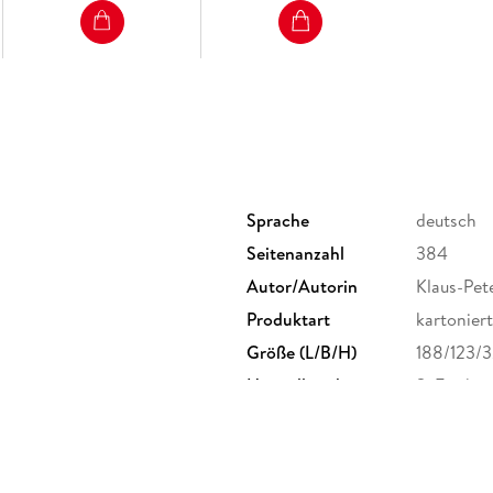
Sprache
deutsch
Seitenanzahl
384
Autor/Autorin
Klaus-Pet
Produktart
kartoniert
Größe (L/B/H)
188/123/
Herstelleradresse
S. Fische
Frankfurt
produktsi