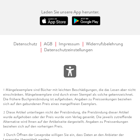
Laden Sie unsere App herunter.
Datenschutz
AGB
Impressum
Widerrufsbelehrung
Datenschutzeinstellungen
Mängelexemplare sind Bücher mit leichten Beschädigungen, die das Lesen aber nicht
1
einschränken. Mängelexemplare sind durch einen Stempel als solche gekennzeichnet.
Die frühere Buchpreisbindung ist aufgehoben. Angaben zu Preissenkungen beziehen
sich auf den gebundenen Preis eines mangelfreien Exemplars.
Diese Artikel unterliegen nicht der Preisbindung, die Preisbindung dieser Artikel
2
wurde aufgehoben oder der Preis wurde vom Verlag gesenkt. Die jeweils zutreffende
Alternative wird Ihnen auf der Artikelseite dargestellt. Angaben zu Preissenkungen
beziehen sich auf den vorherigen Preis.
Durch Öffnen der Leseprobe willigen Sie ein, dass Daten an den Anbieter der
3
Leseprobe übermittelt werden.