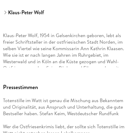
Klaus-Peter Wolf
Klaus-Peter Wolf, 1954 in Gelsenkirchen geboren, lebt als
freier Schriftsteller in der ostfriesischen Stadt Norden, im
selben Viertel wie seine Kommissarin Ann Kathrin Klaasen.
Wie sie ist er nach langen Jahren im Ruhrgebiet, im
Westerwald und in Köln an die Küste gezogen und Wahl-
Ostfriese geworden. Seine Bücher und Filme wurden mit
zahlreichen Preisen ausgezeichnet. Bislang sind seine Bücher
in 26 Sprachen übersetzt und über fünfzehn Millionen Mal
Pressestimmen
verkauft worden. Mehr als 60 seiner Drehbücher wurden
verfilmt, darunter viele für »Tatort« und »Polizeiruf 110«. Der
Totenstille im Watt ist genau die Mischung aus Bekanntem
Autor ist Mitglied im PEN-Zentrum Deutschland.
und Originalität, aus Anspruch und Unterhaltung, die gute
Bestseller haben. Stefan Keim, Westdeutscher Rundfunk
Die Romane mit Hauptkommissarin Ann Kathrin Klaasen
stehen regelmäßig mehrere Wochen auf Platz 1 der Spiegel-
Wer die Ostfriesenkrimis liebt, der sollte sich Totenstille im
Bestsellerliste, die ZDF-Verfilmungen sind Quotenrenner und