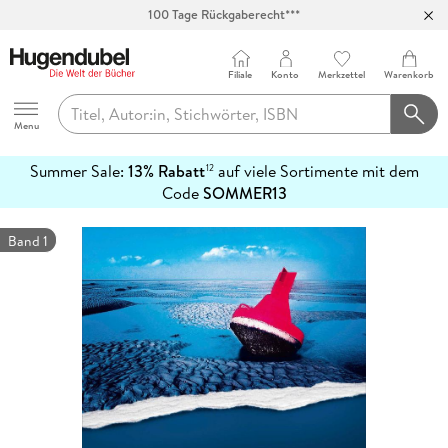
100 Tage Rückgaberecht***
Abholung in über 100 Filialen
Filiale
Konto
Merkzettel
Warenkorb
Hugendubel
Menu
Summer Sale:
13% Rabatt
auf viele Sortimente mit dem
12
mehr
Code
SOMMER13
erfahren
Band 1