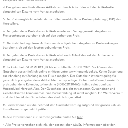
Der gebundene Preis dieses Artikels wird nach Ablauf des auf der Artikelseite
4
dargestellten Datums vom Verlag angehoben.
Der Preisvergleich bezieht sich auf die unverbindliche Preisempfehlung (UVP) des
5
Herstellers.
Der gebundene Preis dieses Artikels wurde vom Verlag gesenkt. Angaben zu
6
Preissenkungen beziehen sich auf den vorherigen Preis.
Die Preisbindung dieses Artikels wurde aufgehoben. Angaben zu Preissenkungen
7
beziehen sich auf den letzten gebundenen Preis.
Der gebundene Preis dieses Artikels wird nach Ablauf des auf der Artikelseite
8
dargestellten Datums vom Verlag angehoben.
Ihr Gutschein SOMMER13 gilt bis einschließlich 10.08.2026. Sie können den
12
Gutschein ausschließlich online einlösen unter www.hugendubel.de. Keine Bestellung
zur Abholung mit Zahlung in der Filiale möglich. Der Gutschein ist nicht gültig für
gesetzlich preisgebundene Artikel (deutschsprachige Bücher und eBooks) sowie für
preisgebundene Kalender, tolino shine (4016621130466), tolino select und das
Hugendubel Hörbuch Abo. Der Gutschein ist nicht mit anderen Gutscheinen und
Geschenkkarten kombinierbar. Eine Barauszahlung ist nicht möglich. Ein Weiterverkauf
und der Handel des Gutscheincodes sind nicht gestattet.
Leider können wir die Echtheit der Kundenbewertung aufgrund der großen Zahl an
15
Einzelbewertungen nicht prüfen.
Alle Informationen zur Tiefpreisgarantie finden Sie
hier
16
Alle Preise verstehen sich inkl. der gesetzlichen MwSt. Informationen über den
*