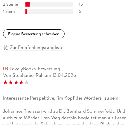
2 Sterne
15
1 Stern
5
Eigene Bewertung schreiben
Zur Empfehlungsrangliste
LovelyBooks-Bewertung
Von Stephanie_Ruh
am
13.04.2026
Interessante Perspektive, "im Kopf des Mörders" zu sein
Johannes Theissen wird zu Dr. Bernhard Sommerfeldt. Und
auch zum Mörder. Den Weg dorthin begleitet man als Leser
und hat durch die Schreibweise einen direkten Blick in den
"Kopf des Mörders".Auf dem Cover von "Totenstille im Watt"