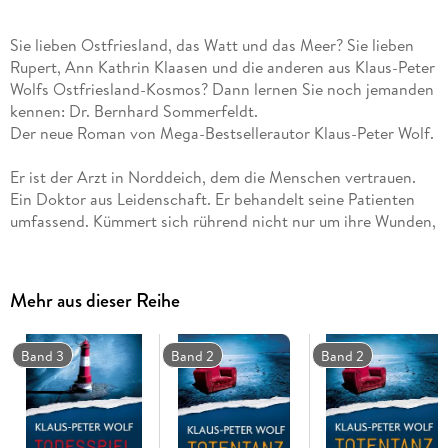
Sie lieben Ostfriesland, das Watt und das Meer? Sie lieben
Rupert, Ann Kathrin Klaasen und die anderen aus Klaus-Peter
Wolfs Ostfriesland-Kosmos? Dann lernen Sie noch jemanden
kennen: Dr. Bernhard Sommerfeldt.
Der neue Roman von Mega-Bestsellerautor Klaus-Peter Wolf.
Er ist der Arzt in Norddeich, dem die Menschen vertrauen.
Ein Doktor aus Leidenschaft. Er behandelt seine Patienten
umfassend. Kümmert sich rührend nicht nur um ihre Wunden,
sondern nimmt sich auch ihrer alltäglichen Sorgen an. Hört
ihnen zu. Entsorgt auch schon mal einen brutalen Ehemann.
Verleiht Geld, das er nicht hat. Keiner weiß, dass er ein Mann
Mehr aus dieser Reihe
mit Vergangenheit ist. Einer anderen Vergangenheit, als
manche sich das vorstellen. Der jetzt mit neuer Identität ein
neues Leben lebt. Wer ist dieser Dr. Sommerfeldt?
Band 3
Band 2
Band 2