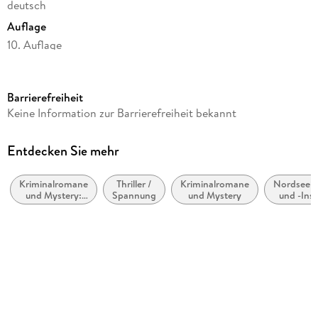
deutsch
Auflage
10. Auflage
Seitenanzahl
416
Barrierefreiheit
Reihe
Keine Information zur Barrierefreiheit bekannt
Sommerfeldt, 1
Autor/Autorin
Entdecken Sie mehr
Klaus-Peter Wolf
Kriminalromane
Thriller /
Kriminalromane
Nordseekü
Verlag/Hersteller
und Mystery:
Spannung
und Mystery
und -Inse
FISCHER Taschenbuch
weibliche
Ermittler
Produktart
kartoniert
Gewicht
373 g
Größe (L/B/H)