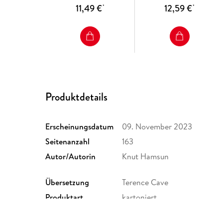
11,49 €
12,59 €
*
*
Produktdetails
Erscheinungsdatum
09. November 2023
Seitenanzahl
163
Autor/Autorin
Knut Hamsun
Übersetzung
Terence Cave
Produktart
kartoniert
Größe (L/B/H)
198/131/20 mm