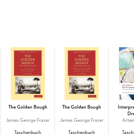
sits on benches trying to write, spends a night 
into remarkably inventive reveries, speculates
relation to the divinity, the topics he might wr
are uncertain and blurred; the voice of the na
of his situation, wild fantasies, manic outbursts
threshold of modernism, anticipating many of t
the decades to come.
This new translation seeks to restore the sta
breakthrough story of 1890. It remains faithful 
tense, the indirect free style, and the consta
between poetic sensitivity, wild fantasies, ma
introduction provides an updated and fresh ac
and its reception.
The Golden Bough
The Golden Bough
Interpr
Dr
James George Frazer
James George Frazer
Arte
ABOUT THE SERIES: For over 100 years Oxford 
Taschenbuch
Taschenbuch
Tasc