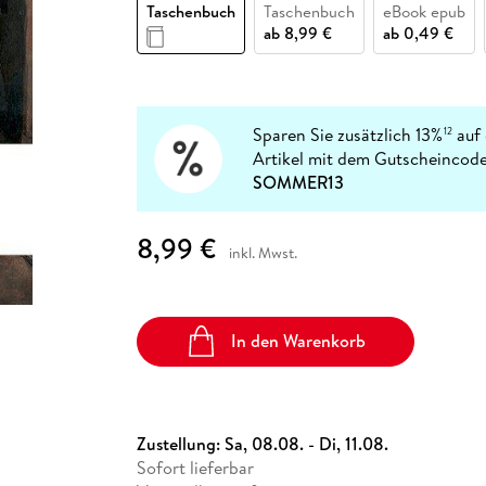
Fremdsprachige Bücher
Taschenbuch
Taschenbuch
eBook epub
n Lernhilfen
 Jugendbücher
eiber
Hörbuch Downloads im Bundle
cher
 Vergleich
 Puzzlezubehör
Lernen
New Adult
STABILO
ab
8,99 €
ab
0,49 €
Taschenbücher
hilfen
hriller
 Backen
er
lender
Ratgeber
op
hriller
Romance
Sachbücher
Sparen Sie zusätzlich 13%
auf 
12
precher:innen
Artikel mit dem Gutscheincode
Science Fiction
SOMMER13
Fremdsprachige Bücher
8,99 €
inkl. Mwst.
In den Warenkorb
Zustellung:
Sa, 08.08. - Di, 11.08.
Sofort lieferbar