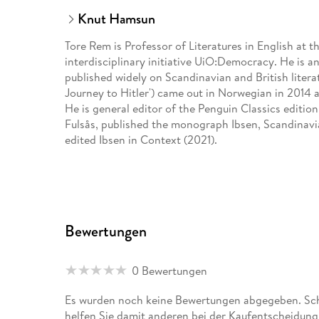
Knut Hamsun
Tore Rem is Professor of Literatures in English at t
interdisciplinary initiative UiO:Democracy. He is a
published widely on Scandinavian and British literat
Journey to Hitler') came out in Norwegian in 2014 
He is general editor of the Penguin Classics editio
Fulsås, published the monograph Ibsen, Scandinav
edited Ibsen in Context (2021).
Terence Cave CBE FBA is Emeritus Professor of Fre
Emeritus Fellow of St John's College, Oxford. Know
Renaissance studies (The Cornucopian Text, 1979; Pré
written on Aristotelian poetics (Recognitions, 1988
Bewertungen
music (Mignon's Afterlives, 2011). In 2009, he won t
subsequently directed the Balzan project 'Literatur
cognitive approaches to literature. His books Thin
0 Bewertungen
Code (jointly edited with Deirdre Wilson; 2018), a
of this project. He has also translated Mme de Laf
Es wurden noch keine Bewertungen abgegeben. Schr
World's Classics.
helfen Sie damit anderen bei der Kaufentscheidung