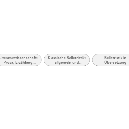
Literaturwissenschaft:
Klassische Belletristik:
Belletristik in
Prosa, Erzählung,
allgemein und
Übersetzung
Roman, Autoren
literarisch