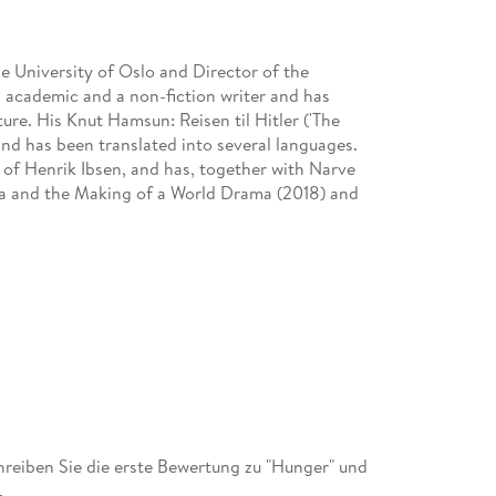
he University of Oslo and Director of the
n academic and a non-fiction writer and has
ure. His Knut Hamsun: Reisen til Hitler ('The
and has been translated into several languages.
n of Henrik Ibsen, and has, together with Narve
ia and the Making of a World Drama (2018) and
nch Literature at the University of Oxford and
n primarily for his contributions to French
-histoires I and II, 1999 and 2001), he has also
) and on the relations between literature and
he Balzan Prize for literature since 1500; he
e as an object of knowledge', which explored
king with Literature (2016), Reading Beyond the
nd Live Artefacts (2022) are among the outcomes
ayette's The Princesse de Clèves for Oxford
eiben Sie die erste Bewertung zu "Hunger" und
.