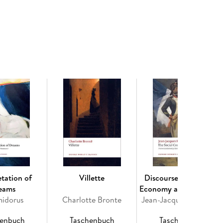
locked in a pitch-dark police cell, thinks, slides
 on his mental health, his ethical comportment, his
ite about. The traces of a consistent narrative logic
rrator keeps shifting between pragmatic appraisal
, anger, and despair. This is a story that lies on the
he dislocations that narrative will be subject to in
rtling freshness and epidermal unease of Hamsun's
to the style and voice of the text, the shifts of
nt changes of register as the inner monologue moves
nic outbursts, and hyperbolic emotion. Tore Rem's
count of the genesis of Hunger, its book history
etation of
Villette
Discourse on Political
eams
Economy and The Socia
midorus
Charlotte Bronte
Jean-Jacques Rousseau
Contract
World's Classics has made available the widest
henbuch
Taschenbuch
Taschenbuch