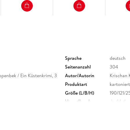
Der weiße Heilbutt (Band 9)
Mord im Nord-Ostsee-Express (Band 10)
Schnappt Scholle (Band 11)
Krieg der Seesterne (Band 12)
Das Schweigen der Kegelrobben (Band 13)
Einer flog über das Möwennest (Band 14)
Sprache
deutsch
Seitenanzahl
304
ppenbek / Ein Küstenkrimi, 3
Autor/Autorin
Krischan 
Produktart
kartoniert
Größe (L/B/H)
190/121/
Herstelleradresse
dtv Verla
80337 Mün
produktsi