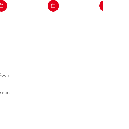
Koch
25 mm
gsgesellschaft mbH & Co. KG, Tumblingerstraße 21,
chen, Produktsicherheit,
cherheit@dtv.de