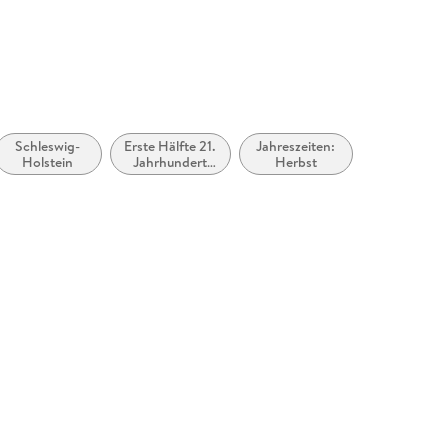
Schleswig-
Erste Hälfte 21.
Jahreszeiten:
Holstein
Jahrhundert
Herbst
(ca. 2000 bis
ca. 2050)