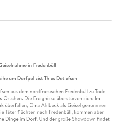
eiselnahme in Fredenbüll
ihe um Dorfpolizist Thies Detlefsen
efsen aus dem nordfriesischen Fredenbüll zu Tode
s Örtchen. Die Ereignisse überstürzen sich: Im
ank überfallen, Oma Ahlbeck als Geisel genommen
Die Täter flüchten nach Fredenbüll, kommen aber
ame Dinge im Dorf. Und der große Showdown findet
att!
 Fans von humorvoll-satirischen Krimis