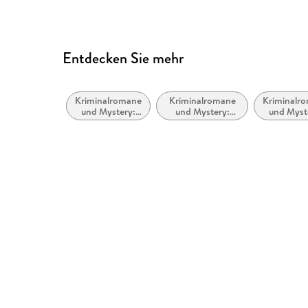
Entdecken Sie mehr
Kriminalromane
Kriminalromane
Kriminalr
und Mystery:
und Mystery:
und Myst
Cosy Mystery
Privatdetektiv /
Humo
Amateurdetektive