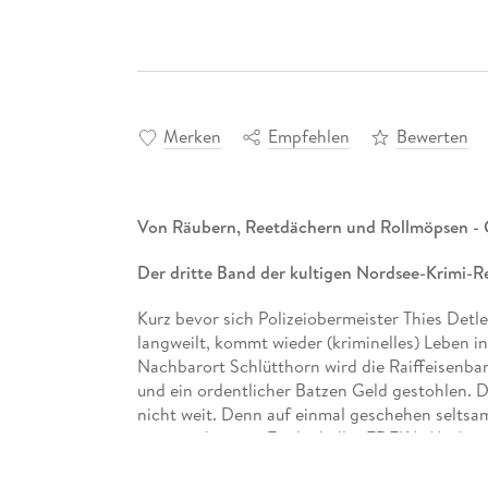
Merken
Empfehlen
Bewerten
Von Räubern, Reetdächern und Rollmöpsen - G
Der dritte Band der kultigen Nordsee-Krimi-Re
Kurz bevor sich Polizeiobermeister Thies Detl
langweilt, kommt wieder (kriminelles) Leben in
Nachbarort Schlütthorn wird die Raiffeisenb
und ein ordentlicher Batzen Geld gestohlen. 
nicht weit. Denn auf einmal geschehen selts
ausgerechnet im Fredenbüller EDEKA-Markt st
Der neue Nordsee-Krimi von Krischan Koch für