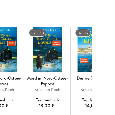
tung.
ß. «
Cathrin Brackmann, WDR
Band 10
Band 9
ord-Ostsee-
Mord im Nord-Ostsee-
Der weiße Heilbutt
press
Express
han Koch
Krischan Koch
Krischan Koch
henbuch
Taschenbuch
Taschenbuch
00 €
13,00 €
14,00 €
*
*
*