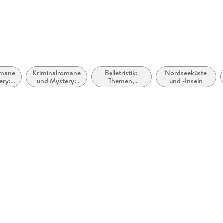
omane
Kriminalromane
Belletristik:
Nordseeküste
ery:
und Mystery:
Themen,
und -Inseln
r
Polizeiarbeit &
Stoffe, Motive:
Forensik
Regionalroman