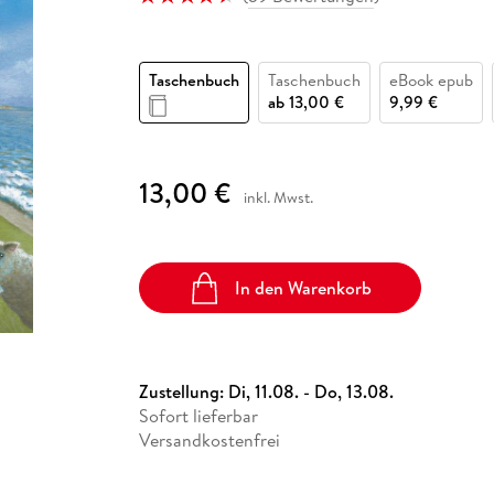
Fremdsprachige Bücher
n Lernhilfen
 Jugendbücher
eiber
Hörbuch Downloads im Bundle
cher
 Vergleich
 Puzzlezubehör
Lernen
New Adult
STABILO
Taschenbücher
hilfen
hriller
 Backen
er
lender
Ratgeber
Taschenbuch
Taschenbuch
eBook epub
op
hriller
Romance
ab
13,00 €
9,99 €
Sachbücher
precher:innen
Science Fiction
13,00 €
inkl. Mwst.
Fremdsprachige Bücher
In den Warenkorb
Zustellung:
Di, 11.08. - Do, 13.08.
Sofort lieferbar
Versandkostenfrei