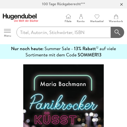
Abholung in über 100 Filialen
Filiale
Konto
Merkzettel
Warenkorb
Hugendubel
Menu
Nur noch heute:
Summer Sale -
13% Rabatt
auf viele
12
mehr
Sortimente mit dem Code
SOMMER13
erfahren