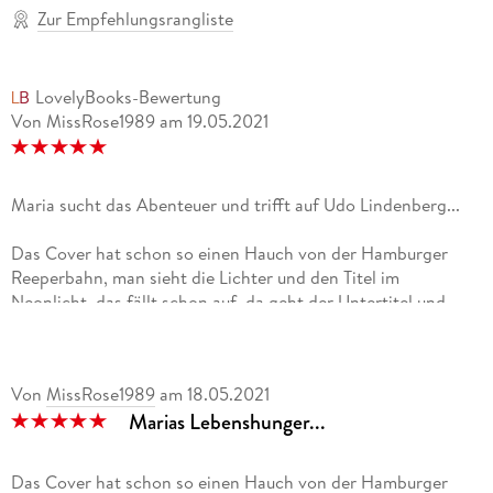
Zur Empfehlungsrangliste
LovelyBooks-Bewertung
Von MissRose1989
am
19.05.2021
Maria sucht das Abenteuer und trifft auf Udo Lindenberg...
Das Cover hat schon so einen Hauch von der Hamburger
Reeperbahn, man sieht die Lichter und den Titel im
Neonlicht, das fällt schon auf, da geht der Untertitel und
auch der Autorennamen fast schon etwas unter. Maria ist
eine einfache Krankenschwester mit einem grossen
Lebenshunger, aber sie weiss nicht, wie sie der Provinz
Von
MissRose1989
am
18.05.2021
entkommen soll, doch dann ist da dieses Konzert von Udo
Marias Lebenshunger...
Lindenberg bei ihr in der Nähe und aus einem Abend voller
Musik wird der Sprung in ein neues spannendes Leben... Das
Buch katapultiert den Leser in die Mitte der 80er Jahre
Das Cover hat schon so einen Hauch von der Hamburger