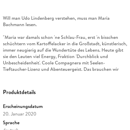
Will man Udo Lindenberg verstehen, muss man Maria
Bachmann lesen.
"Maria war damals schon 'ne Schlau-Frau, erst 'n bisschen
schüchtern vom Kartoffelacker in die Großstadt, künstlerisch,
immer neugierig auf die Wundertüte des Lebens. Heute gibt
sie den Leuten viel Energy, Fraktion 'Durchblick und
Unbescheidenheit'. Coole Compagnera mit Seelen-
Tieftaucher-Lizenz und Abenteuergeist. Das brauchen wir
heute."
- Udo Lindenberg
Mitte der Achtzigerjahre in der deutschen Provinz: Die junge
Produktdetails
Krankenschwester Maria sehnt sich nach einem Leben voller
Freiheit und Erfüllung.
Als sie auf einem Konzert Udo
Erscheinungsdatum
Lindenberg kennenlernt
, landet sie erst im Tourbus der Band,
dann in seinen Armen.
20. Januar 2020
Schnell erliegt sie dem rebellischen, wilden und
Sprache
kompromisslosen Charme des "Panikrockers". Doch es
deutsch