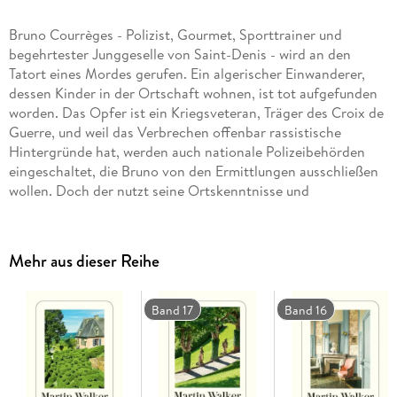
Bruno Courrèges - Polizist, Gourmet, Sporttrainer und
begehrtester Junggeselle von Saint-Denis - wird an den
Tatort eines Mordes gerufen. Ein algerischer Einwanderer,
dessen Kinder in der Ortschaft wohnen, ist tot aufgefunden
worden. Das Opfer ist ein Kriegsveteran, Träger des Croix de
Guerre, und weil das Verbrechen offenbar rassistische
Hintergründe hat, werden auch nationale Polizeibehörden
eingeschaltet, die Bruno von den Ermittlungen ausschließen
wollen. Doch der nutzt seine Ortskenntnisse und
Beziehungen, ermittelt auf eigene Faust und deckt die weit in
der Vergangenheit wurzelnden Ursachen des Verbrechens
auf.
Mehr aus dieser Reihe
Band 17
Band 16