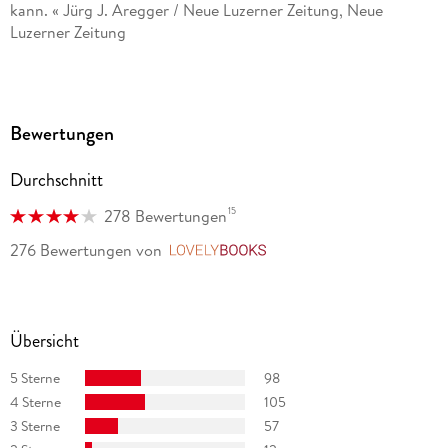
kann. « Jürg J. Aregger / Neue Luzerner Zeitung, Neue
Luzerner Zeitung
»Martin Walker versteht es blendend, Geschichte, Aktuelles,
die politische Kultur Frankreichs und die ganz spezifische
Denke der französischen Provinz immer wieder zu neuen
Bewertungen
spannenden Geschichten zu vermengen. « Helmut Pusch /
Südwest Presse, Südwest Presse
Durchschnitt
15
278 Bewertungen
276 Bewertungen
von
LovelyBooks
Übersicht
5 Sterne
98
4 Sterne
105
3 Sterne
57