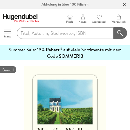
Abholung in über 100 Filialen
Filiale
Konto
Merkzettel
Warenkorb
Hugendubel
Menu
Summer Sale:
13% Rabatt
auf viele Sortimente mit dem
12
mehr
Code
SOMMER13
erfahren
Band 1