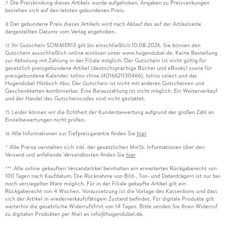
Die Preisbindung dieses Artikels wurde aufgehoben. Angaben zu Preissenkungen
7
beziehen sich auf den letzten gebundenen Preis.
Der gebundene Preis dieses Artikels wird nach Ablauf des auf der Artikelseite
8
dargestellten Datums vom Verlag angehoben.
Ihr Gutschein SOMMER13 gilt bis einschließlich 10.08.2026. Sie können den
12
Gutschein ausschließlich online einlösen unter www.hugendubel.de. Keine Bestellung
zur Abholung mit Zahlung in der Filiale möglich. Der Gutschein ist nicht gültig für
gesetzlich preisgebundene Artikel (deutschsprachige Bücher und eBooks) sowie für
preisgebundene Kalender, tolino shine (4016621130466), tolino select und das
Hugendubel Hörbuch Abo. Der Gutschein ist nicht mit anderen Gutscheinen und
Geschenkkarten kombinierbar. Eine Barauszahlung ist nicht möglich. Ein Weiterverkauf
und der Handel des Gutscheincodes sind nicht gestattet.
Leider können wir die Echtheit der Kundenbewertung aufgrund der großen Zahl an
15
Einzelbewertungen nicht prüfen.
Alle Informationen zur Tiefpreisgarantie finden Sie
hier
16
Alle Preise verstehen sich inkl. der gesetzlichen MwSt. Informationen über den
*
Versand und anfallende Versandkosten finden Sie
hier
Alle online gekauften Versandartikel beinhalten ein erweitertes Rückgaberecht von
***
100 Tagen nach Kaufdatum. Die Rücknahme von Bild-, Ton- und Datenträgern ist nur bei
noch versiegelter Ware möglich. Für in der Filiale gekaufte Artikel gilt ein
Rückgaberecht von 4 Wochen. Voraussetzung ist die Vorlage des Kassenbons und dass
sich der Artikel in wiederverkaufsfähigem Zustand befindet. Für digitale Produkte gilt
weiterhin die gesetzliche Widerrufsfrist von 14 Tagen. Bitte senden Sie Ihren Widerruf
zu digitalen Produkten per Mail an info@hugendubel.de.