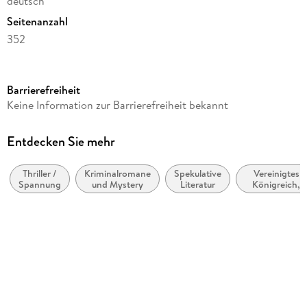
deutsch
Seitenanzahl
352
Reihe
Bruno, Chef de Police, 1
Barrierefreiheit
Autor/Autorin
Keine Information zur Barrierefreiheit bekannt
Martin Walker
Übersetzung
Entdecken Sie mehr
Michael Windgassen
Thriller /
Kriminalromane
Spekulative
Vereinigtes
Verlag/Hersteller
Spannung
und Mystery
Literatur
Königreich,
Diogenes Verlag AG
Großbritannie
Originaltitel
Bruno, Chief of Police
Originalsprache
englisch
Produktart