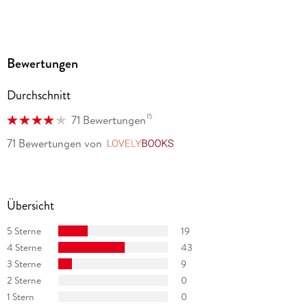
»Martin Walker versteht es blendend, Geschichte, Aktuelles,
die politische Kultur Frankreichs und die ganz spezifische
Denke der französischen Provinz immer wieder zu neuen
Bewertungen
spannenden Geschichten zu vermengen. « Helmut Pusch /
Südwest Presse, Südwest Presse
Durchschnitt
15
71 Bewertungen
71 Bewertungen
von
LovelyBooks
Übersicht
5 Sterne
19
4 Sterne
43
3 Sterne
9
2 Sterne
0
1 Stern
0