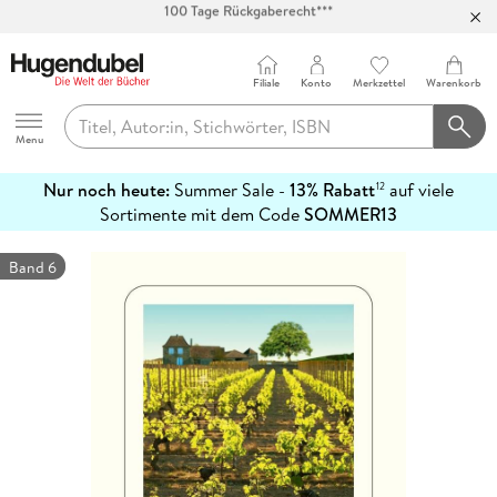
Abholung in über 100 Filialen
Filiale
Konto
Merkzettel
Warenkorb
Hugendubel
Menu
Nur noch heute:
Summer Sale -
13% Rabatt
auf viele
12
mehr
Sortimente mit dem Code
SOMMER13
erfahren
Band 6