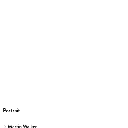
316 g
Größe (L/B/H)
177/111/25 mm
ISBN
9783257243185
Herstelleradresse
truepages UG (haftungsbeschränkt), Westermühlstrasse 29,
80469 München, info@truepages.de
Portrait
Martin Walker