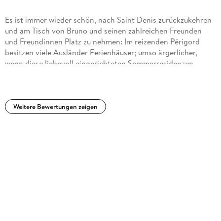
Es ist immer wieder schön, nach Saint Denis zurückzukehren
und am Tisch von Bruno und seinen zahlreichen Freunden
und Freundinnen Platz zu nehmen: Im reizenden Périgord
besitzen viele Ausländer Ferienhäuser; umso ärgerlicher,
wenn diese liebevoll eingerichteten Sommerresidenzen
ausgeräumt werden. Bruno, Chef de police, hat jedoch nicht
nur mit den Diebstählen von Antiquitäten zu tun, sondern
muss einen brutalen Mordfall aufklären und wird zudem in
einen historischen Bahnraub hineingezogen. Schließlich
Weitere Bewertungen zeigen
mischt sogar der britische Geheimdienst mit.Wie immer
gelingt Walker ein schöner Mix aus Kriminalfall und
kulinarischer Handwerkskunst, garniert mit historischen bzw.
politischen Details. In seinem sechsten Abenteuer wird Bruno
über eine alte Banknote an den Bahnüberfall von Neuvic
erinnert. 1944 konnte die französische Résistance über zwei
Milliarden französische Francs an sich bringen. Der Verbleib
des Geldes ist noch heute in weiten Teilen ein Rätsel. Ist es
am Ende Bruno, der dem Geld auf die Fährte kommt?Dieser
Band konnte mich nicht so fesseln, wie die Vorgänger. Ich