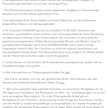
6
Preissenkungen beziehen sich auf den vorherigen Preis.
Die Preisbindung dieses Artikels wurde aufgehoben. Angaben zu Preissenkungen
7
beziehen sich auf den letzten gebundenen Preis.
Der gebundene Preis dieses Artikels wird nach Ablauf des auf der Artikelseite
8
dargestellten Datums vom Verlag angehoben.
Ihr Gutschein SOMMER13 gilt bis einschließlich 10.08.2026. Sie können den
12
Gutschein ausschließlich online einlösen unter www.hugendubel.de. Keine Bestellung
zur Abholung mit Zahlung in der Filiale möglich. Der Gutschein ist nicht gültig für
gesetzlich preisgebundene Artikel (deutschsprachige Bücher und eBooks) sowie für
preisgebundene Kalender, tolino shine (4016621130466), tolino select und das
Hugendubel Hörbuch Abo. Der Gutschein ist nicht mit anderen Gutscheinen und
Geschenkkarten kombinierbar. Eine Barauszahlung ist nicht möglich. Ein Weiterverkauf
und der Handel des Gutscheincodes sind nicht gestattet.
Leider können wir die Echtheit der Kundenbewertung aufgrund der großen Zahl an
15
Einzelbewertungen nicht prüfen.
Alle Informationen zur Tiefpreisgarantie finden Sie
hier
16
Alle Preise verstehen sich inkl. der gesetzlichen MwSt. Informationen über den
*
Versand und anfallende Versandkosten finden Sie
hier
Alle online gekauften Versandartikel beinhalten ein erweitertes Rückgaberecht von
***
100 Tagen nach Kaufdatum. Die Rücknahme von Bild-, Ton- und Datenträgern ist nur bei
noch versiegelter Ware möglich. Für in der Filiale gekaufte Artikel gilt ein
Rückgaberecht von 4 Wochen. Voraussetzung ist die Vorlage des Kassenbons und dass
sich der Artikel in wiederverkaufsfähigem Zustand befindet. Für digitale Produkte gilt
weiterhin die gesetzliche Widerrufsfrist von 14 Tagen. Bitte senden Sie Ihren Widerruf