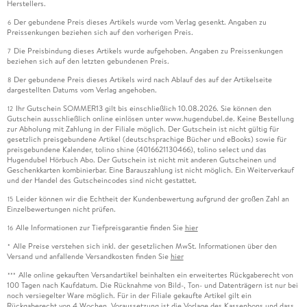
Herstellers.
Der gebundene Preis dieses Artikels wurde vom Verlag gesenkt. Angaben zu
6
Preissenkungen beziehen sich auf den vorherigen Preis.
Die Preisbindung dieses Artikels wurde aufgehoben. Angaben zu Preissenkungen
7
beziehen sich auf den letzten gebundenen Preis.
Der gebundene Preis dieses Artikels wird nach Ablauf des auf der Artikelseite
8
dargestellten Datums vom Verlag angehoben.
Ihr Gutschein SOMMER13 gilt bis einschließlich 10.08.2026. Sie können den
12
Gutschein ausschließlich online einlösen unter www.hugendubel.de. Keine Bestellung
zur Abholung mit Zahlung in der Filiale möglich. Der Gutschein ist nicht gültig für
gesetzlich preisgebundene Artikel (deutschsprachige Bücher und eBooks) sowie für
preisgebundene Kalender, tolino shine (4016621130466), tolino select und das
Hugendubel Hörbuch Abo. Der Gutschein ist nicht mit anderen Gutscheinen und
Geschenkkarten kombinierbar. Eine Barauszahlung ist nicht möglich. Ein Weiterverkauf
und der Handel des Gutscheincodes sind nicht gestattet.
Leider können wir die Echtheit der Kundenbewertung aufgrund der großen Zahl an
15
Einzelbewertungen nicht prüfen.
Alle Informationen zur Tiefpreisgarantie finden Sie
hier
16
Alle Preise verstehen sich inkl. der gesetzlichen MwSt. Informationen über den
*
Versand und anfallende Versandkosten finden Sie
hier
Alle online gekauften Versandartikel beinhalten ein erweitertes Rückgaberecht von
***
100 Tagen nach Kaufdatum. Die Rücknahme von Bild-, Ton- und Datenträgern ist nur bei
noch versiegelter Ware möglich. Für in der Filiale gekaufte Artikel gilt ein
Rückgaberecht von 4 Wochen. Voraussetzung ist die Vorlage des Kassenbons und dass