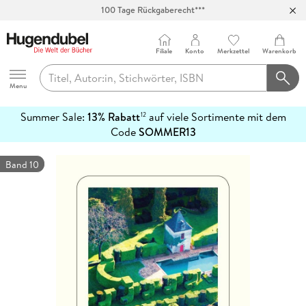
100 Tage Rückgaberecht***
Abholung in über 100 Filialen
Filiale
Konto
Merkzettel
Warenkorb
Hugendubel
Menu
Summer Sale:
13% Rabatt
auf viele Sortimente mit dem
12
mehr
Code
SOMMER13
erfahren
Band 10