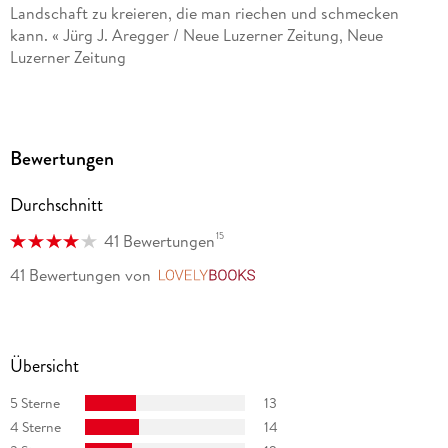
Landschaft zu kreieren, die man riechen und schmecken
kann. « Jürg J. Aregger / Neue Luzerner Zeitung, Neue
Luzerner Zeitung
»Martin Walker versteht es blendend, Geschichte, Aktuelles,
die politische Kultur Frankreichs und die ganz spezifische
Denke der französischen Provinz immer wieder zu neuen
Bewertungen
spannenden Geschichten zu vermengen. « Helmut Pusch /
Südwest Presse, Südwest Presse
Durchschnitt
15
41 Bewertungen
41 Bewertungen
von
LovelyBooks
Übersicht
5 Sterne
13
4 Sterne
14