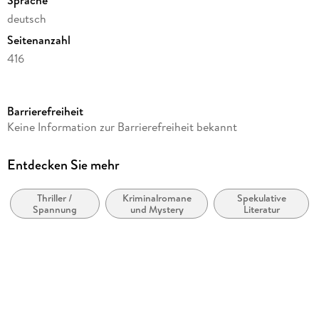
Sprache
deutsch
Seitenanzahl
416
Reihe
Bruno, Chef de Police, 10
Barrierefreiheit
Autor/Autorin
Keine Information zur Barrierefreiheit bekannt
Martin Walker
Übersetzung
Entdecken Sie mehr
Michael Windgassen
Thriller /
Kriminalromane
Spekulative
Verlag/Hersteller
Spannung
und Mystery
Literatur
Diogenes Verlag AG
Originaltitel
The Templars' Last Secret
Originalsprache
englisch