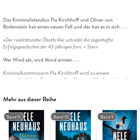
Das Kriminalistenduo Pia Kirchhoff und Oliver von
Bodenstein hat einen neuen Fall und der hat es in sich . . .
»Der realitätsnahe Ökothriller schreibt die sagenhafte
Erfolgsgeschichte der 43-jährigen fort. « Stern
Wer Wind sät, wird Mord ernten . . .
Kriminalkommissarin Pia Kirchhoff wird zu einem
ungewöhnlichen Tatort gerufen: Ein toter Nachtwächter lag
mehrere Tage unentdeckt in einem Firmengebäude. Schnell
wird klar, es war Mord. Gemeinsam mit Oliver von
Mehr aus dieser Reihe
Bodenstein ermittelt Pia im Umkreis einer Bürgerinitiative,
die gegen einen geplanten Windpark kämpft. Dabei stoßen
sie auf ein Grundstück im Taunus, das plötzlich zwei Millionen
Band 11
Band 10
Band 9
wert ist - und einen Mann das Leben kostet. . .
*** Nele-Neuhaus- und Krimi-Fans werden dieses Buch