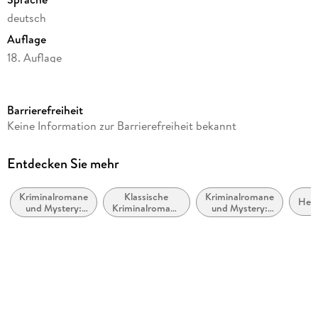
deutsch
Auflage
18. Auflage
Seitenanzahl
576
Barrierefreiheit
Reihe
Keine Information zur Barrierefreiheit bekannt
Pia Kirchhoff & Oliver von Bodenstein, 5
Autor/Autorin
Entdecken Sie mehr
Nele Neuhaus
Kriminalromane
Klassische
Kriminalromane
Verlag/Hersteller
Hes
und Mystery:
Kriminalromane
und Mystery:
Ullstein Taschenbuchvlg.
Polizeiarbeit &
und Mystery
weibliche
Forensik
Ermittler
Produktart
kartoniert
Gewicht
405 g
Größe (L/B/H)