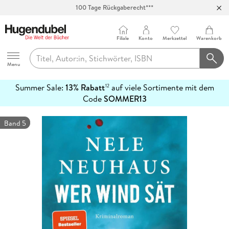
100 Tage Rückgaberecht***
Abholung in über 100 Filialen
Filiale
Konto
Merkzettel
Warenkorb
Hugendubel
Menu
Summer Sale:
13% Rabatt
auf viele Sortimente mit dem
12
mehr
Code
SOMMER13
erfahren
Band 5