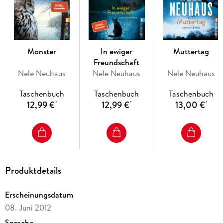
verschlingen! Packend und voller Intrigen: Werden sie dem
Täter auf die Spur kommen? ***
Monster
In ewiger
Muttertag
Freundschaft
Nele Neuhaus
Nele Neuhaus
Nele Neuhaus
Taschenbuch
Taschenbuch
Taschenbuch
12,99 €
12,99 €
13,00 €
*
*
*
Produktdetails
Erscheinungsdatum
08. Juni 2012
Sprache