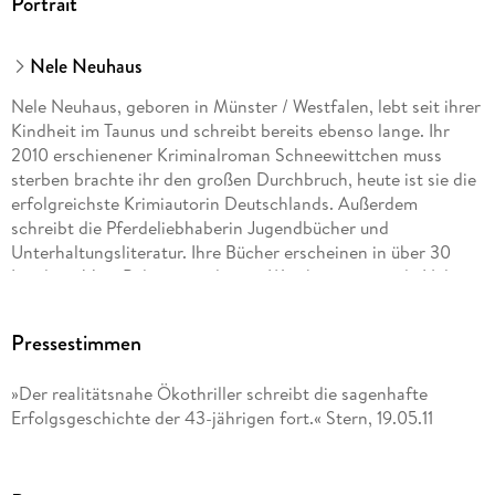
Portrait
Nele Neuhaus
Nele Neuhaus, geboren in Münster / Westfalen, lebt seit ihrer
Kindheit im Taunus und schreibt bereits ebenso lange. Ihr
2010 erschienener Kriminalroman Schneewittchen muss
sterben brachte ihr den großen Durchbruch, heute ist sie die
erfolgreichste Krimiautorin Deutschlands. Außerdem
schreibt die Pferdeliebhaberin Jugendbücher und
Unterhaltungsliteratur. Ihre Bücher erscheinen in über 30
Ländern. Vom Polizeipräsidenten Westhessens wurde Nele
Neuhaus zur Kriminalhauptkommissarin ehrenhalber ernannt.
Pressestimmen
»Der realitätsnahe Ökothriller schreibt die sagenhafte
Erfolgsgeschichte der 43-jährigen fort.« Stern, 19.05.11