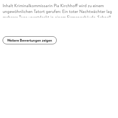
Inhalt Kriminalkommissarin Pia Kirchhoff wird zu einem
ungewöhnlichen Tatort gerufen: Ein toter Nachtwächter lag
mehrere Tage unentdeckt in einem Firmengebäude. Schnell
wird klar, es war Mord. Gemeinsam mit Oliver von
Bodenstein ermittelt Pia im Umkreis einer Bürgerinitiative,
die gegen einen geplanten Windpark kämpft. Dabei stoßen
sie auf ein Grundstück im Taunus, das plötzlich zwei Millionen
Weitere Bewertungen zeigen
wert ist - und einen Mann das Leben kostet...FazitDiesmal
geht es um Betrug und Mord.es ist Recht verwirrend wird
zum Schluss aber schlüssig geklärt.Auch oliver muss sich mit
verschiedenen Problemen rumreisen. Dann wird ihm auch
noch der Fall entzogen und Pia ist auf sich gestellt. Von mir
gibt es eine klare Weiterempfehlung.