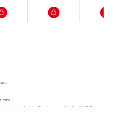
haus
35 mm
uchverlage GmbH, Friedrichstraße 126, 10117 Berlin,
cherheit@ullstein.de