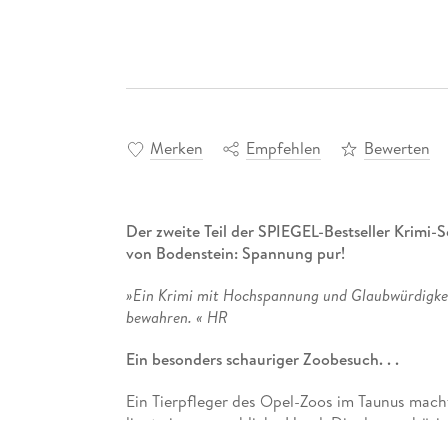
Merken
Empfehlen
Bewerten
Der zweite Teil der SPIEGEL-Bestseller Krimi-S
von Bodenstein: Spannung pur!
»Ein Krimi mit Hochspannung und Glaubwürdigkeit,
bewahren. « HR
Ein besonders schauriger Zoobesuch. . .
Ein Tierpfleger des Opel-Zoos im Taunus mach
liegt eine menschliche Hand. Die dazu gehöri
und seine Kollegin Pia Kirchhoff von der Hofh