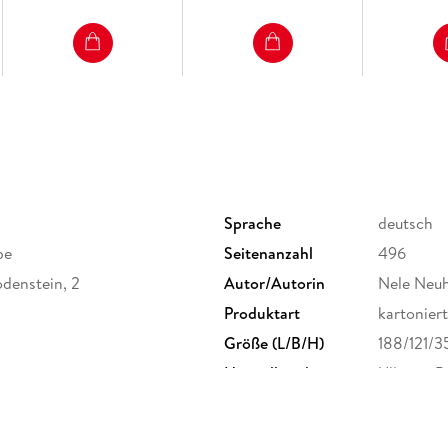
Sprache
deutsch
be
Seitenanzahl
496
odenstein, 2
Autor/Autorin
Nele Neu
Produktart
kartoniert
Größe (L/B/H)
188/121/
Herstelleradresse
Ullstein B
produktsi