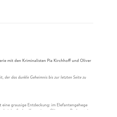
erie mit den Kriminalisten Pia Kirchhoff und Oliver
 der das dunkle Geheimnis bis zur letzten Seite zu
t eine grausige Entdeckung: im Elefantengehege
ge Leiche finden Kommissar Oliver von Bodenstein
eimer Kripo in einer frisch gemähten Wiese