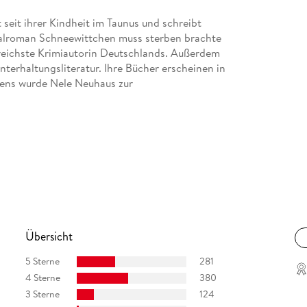
 seit ihrer Kindheit im Taunus und schreibt
inalroman Schneewittchen muss sterben brachte
lgreichste Krimiautorin Deutschlands. Außerdem
terhaltungsliteratur. Ihre Bücher erscheinen in
sens wurde Nele Neuhaus zur
Übersicht
5 Sterne
281
4 Sterne
380
3 Sterne
124