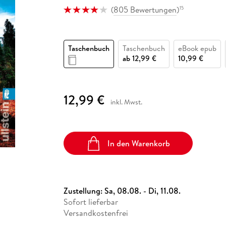
Fremdsprachige Bücher
n Lernhilfen
 Jugendbücher
eiber
Hörbuch Downloads im Bundle
(
805 Bewertungen
)
15
cher
 Vergleich
 Puzzlezubehör
Lernen
New Adult
STABILO
Taschenbücher
hilfen
hriller
 Backen
er
lender
Ratgeber
op
hriller
Romance
Taschenbuch
Taschenbuch
eBook epub
ab
12,99 €
10,99 €
Sachbücher
precher:innen
Science Fiction
Fremdsprachige Bücher
12,99 €
inkl. Mwst.
In den Warenkorb
Zustellung:
Sa, 08.08. - Di, 11.08.
Sofort lieferbar
Versandkostenfrei