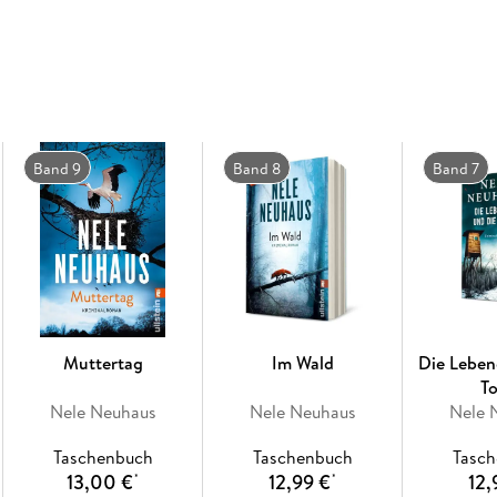
gegenüber dem Zoogelände.
Der Tote war ein Lehrer und vehementer Umwel
Schülern glühend verehrt wurde - und von ein
Doch liegt hier das Motiv für einen Mord?
Band 9
Band 8
Band 7
*** Diesen Krimi werden Sie nicht aus der Ha
***
Muttertag
Im Wald
Die Leben
T
Nele Neuhaus
Nele Neuhaus
Nele 
Taschenbuch
Taschenbuch
Tasc
13,00 €
12,99 €
12,
*
*