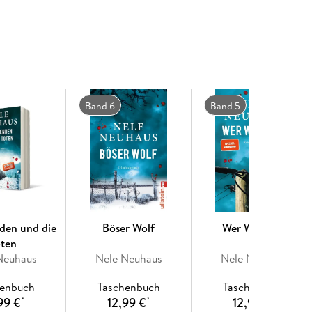
tschützer, der wegen seines Charismas von vielen
igen Einwohnern der Stadt ebenso sehr gehasst.
Band 6
Band 5
nd legen können. Ein Muss für Nele Neuhaus Fans!
den und die
Böser Wolf
Wer Wind sät
oten
Neuhaus
Nele Neuhaus
Nele Neuhaus
henbuch
Taschenbuch
Taschenbuch
99 €
12,99 €
12,99 €
*
*
*