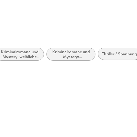
Kriminalromane und
Kriminalromane und
Thriller / Spannun
Mystery: weibliche
Mystery:
Ermittler
Ermittlerinnen