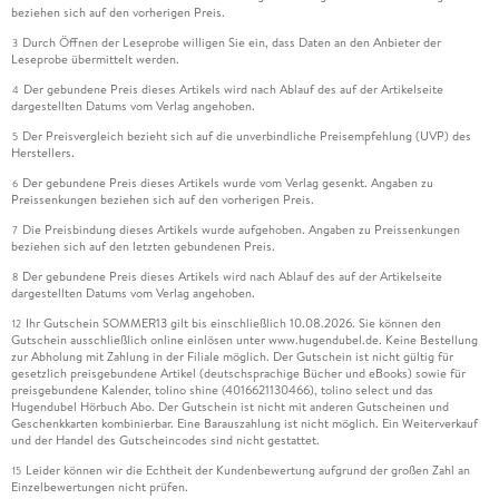
beziehen sich auf den vorherigen Preis.
Durch Öffnen der Leseprobe willigen Sie ein, dass Daten an den Anbieter der
3
Leseprobe übermittelt werden.
Der gebundene Preis dieses Artikels wird nach Ablauf des auf der Artikelseite
4
dargestellten Datums vom Verlag angehoben.
Der Preisvergleich bezieht sich auf die unverbindliche Preisempfehlung (UVP) des
5
Herstellers.
Der gebundene Preis dieses Artikels wurde vom Verlag gesenkt. Angaben zu
6
Preissenkungen beziehen sich auf den vorherigen Preis.
Die Preisbindung dieses Artikels wurde aufgehoben. Angaben zu Preissenkungen
7
beziehen sich auf den letzten gebundenen Preis.
Der gebundene Preis dieses Artikels wird nach Ablauf des auf der Artikelseite
8
dargestellten Datums vom Verlag angehoben.
Ihr Gutschein SOMMER13 gilt bis einschließlich 10.08.2026. Sie können den
12
Gutschein ausschließlich online einlösen unter www.hugendubel.de. Keine Bestellung
zur Abholung mit Zahlung in der Filiale möglich. Der Gutschein ist nicht gültig für
gesetzlich preisgebundene Artikel (deutschsprachige Bücher und eBooks) sowie für
preisgebundene Kalender, tolino shine (4016621130466), tolino select und das
Hugendubel Hörbuch Abo. Der Gutschein ist nicht mit anderen Gutscheinen und
Geschenkkarten kombinierbar. Eine Barauszahlung ist nicht möglich. Ein Weiterverkauf
und der Handel des Gutscheincodes sind nicht gestattet.
Leider können wir die Echtheit der Kundenbewertung aufgrund der großen Zahl an
15
Einzelbewertungen nicht prüfen.