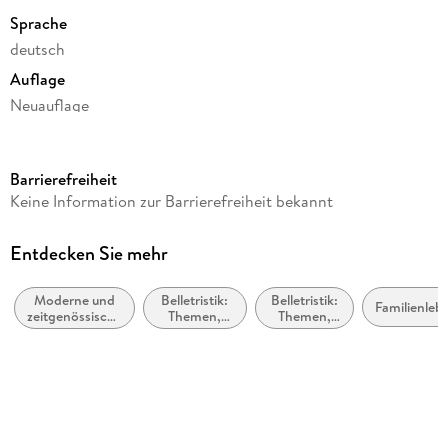
Sprache
deutsch
Auflage
Neuauflage
Seitenanzahl
180
Barrierefreiheit
Reihe
Keine Information zur Barrierefreiheit bekannt
Santa Claus-Reihe
Autor/Autorin
Entdecken Sie mehr
Petra Schier
Moderne und
Belletristik:
Belletristik:
Verlag/Hersteller
Familienleb
zeitgenössische
Themen,
Themen,
Petra Schier
Liebesromane
Stoffe,
Stoffe,
Motive:
Motive:
Produktart
Liebe und
Seelenleben
Beziehungen
kartoniert
Gewicht
198 g