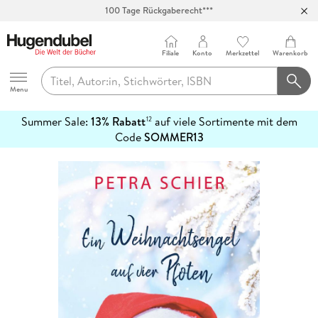
Abholung in über 100 Filialen
Filiale
Konto
Merkzettel
Warenkorb
Hugendubel
Menu
Summer Sale:
13% Rabatt
auf viele Sortimente mit dem
12
mehr
Code
SOMMER13
erfahren