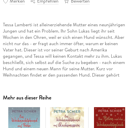
Merken
Empfehlen
Bewerten
Tessa Lamberti ist alleinerziehende Mutter eines neunjährigen
Jungen und hat ein Problem. Ihr Sohn Lukas liegt ihr seit
Wochen in den Ohren, weil er sich einen Hund wünscht. Aber
nicht nur das - er fragt auch immer öfter, warum er keinen
Vater hat. Dieser ist vor seiner Geburt nach Amerika
gegangen, und Tessa will keinen Kontakt mehr zu ihm. Lukas
beschließt, sich selbst auf die Suche zu begeben - nach einem
Hund und einem neuen Mann für seine Mutter. Kurz vor
Weihnachten findet er den passenden Hund. Dieser gehört
seinem neuen Fußballtrainer, und der wiederum könnte, wenn
es nach Lukas ginge, durchaus sein neuer Papa werden. Doch
Tessa will davon überhaupt nichts wissen. Ruprecht, der
Mehr aus dieser Reihe
quirlige Jack Russell Terrier, sorgt indes bald nicht nur für
ordentlich Tumult im Hause Lamberti - er bringt auch ein lang
gehütetes Geheimnis ans Licht. Und das wirbelt Tessas
Gefühlswelt ziemlich durcheinander.