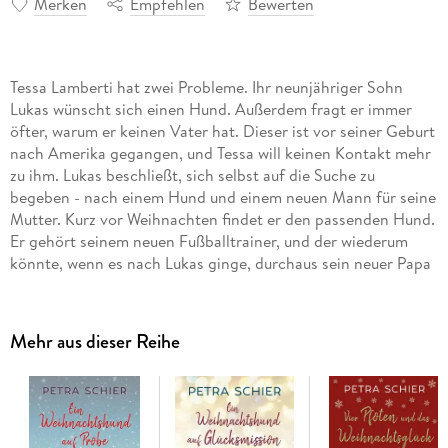
Merken
Empfehlen
Bewerten
Tessa Lamberti hat zwei Probleme. Ihr neunjähriger Sohn
Lukas wünscht sich einen Hund. Außerdem fragt er immer
öfter, warum er keinen Vater hat. Dieser ist vor seiner Geburt
nach Amerika gegangen, und Tessa will keinen Kontakt mehr
zu ihm. Lukas beschließt, sich selbst auf die Suche zu
begeben - nach einem Hund und einem neuen Mann für seine
Mutter. Kurz vor Weihnachten findet er den passenden Hund.
Er gehört seinem neuen Fußballtrainer, und der wiederum
könnte, wenn es nach Lukas ginge, durchaus sein neuer Papa
werden. Doch Tessa will davon überhaupt nichts wissen.
Ruprecht, der quirlige Jack Russell Terrier, sorgt indes bald
nicht nur für ordentlich Tumult im Hause Lamberti - er bringt
Mehr aus dieser Reihe
auch ein lang gehütetes Geheimnis ans Licht.