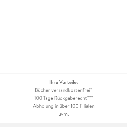
Band 1: Ein Weihnachtshund auf Probe
Band 2: Ein Weihnachtsengel auf vier Pfoten
Band 3: Suche Weihnachtsmann - Biete Hund
Band 4: Vier Pfoten unterm Weihnachtsbaum
Band 5: Ein Weihnachtshund für alle Fälle
Band 6: Der himmlische Weihnachtshund
Band 7: Vier Pfoten und das Weihnachtsglück
Band 8: Vier Pfoten retten Weihnachten
Ihre Vorteile:
Bücher versandkostenfrei*
100 Tage Rückgaberecht***
Abholung in über 100 Filialen
uvm.