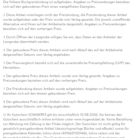
Die frühere Buchpreisbindung ist aufgehoben. Angaben zu Preissenkungen beziehen
sich auf den gebundenen Preis eines mangelfreien Exemplars.
Diese Artikel unterliegen nicht der Preisbindung, die Preisbindung dieser Artikel
2
wurde aufgehoben oder der Preis wurde vom Verlag gesenkt. Die jeweils zutreffende
Alternative wird Ihnen auf der Artikelseite dargestellt. Angaben zu Preissenkungen
beziehen sich auf den vorherigen Preis.
Durch Öffnen der Leseprobe willigen Sie ein, dass Daten an den Anbieter der
3
Leseprobe übermittelt werden.
Der gebundene Preis dieses Artikels wird nach Ablauf des auf der Artikelseite
4
dargestellten Datums vom Verlag angehoben.
Der Preisvergleich bezieht sich auf die unverbindliche Preisempfehlung (UVP) des
5
Herstellers.
Der gebundene Preis dieses Artikels wurde vom Verlag gesenkt. Angaben zu
6
Preissenkungen beziehen sich auf den vorherigen Preis.
Die Preisbindung dieses Artikels wurde aufgehoben. Angaben zu Preissenkungen
7
beziehen sich auf den letzten gebundenen Preis.
Der gebundene Preis dieses Artikels wird nach Ablauf des auf der Artikelseite
8
dargestellten Datums vom Verlag angehoben.
Ihr Gutschein SOMMER13 gilt bis einschließlich 10.08.2026. Sie können den
12
Gutschein ausschließlich online einlösen unter www.hugendubel.de. Keine Bestellung
zur Abholung mit Zahlung in der Filiale möglich. Der Gutschein ist nicht gültig für
gesetzlich preisgebundene Artikel (deutschsprachige Bücher und eBooks) sowie für
preisgebundene Kalender, tolino shine (4016621130466), tolino select und das
Hugendubel Hörbuch Abo. Der Gutschein ist nicht mit anderen Gutscheinen und