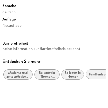
Sprache
deutsch
Auflage
Neuauflage
Seitenanzahl
188
Barrierefreiheit
Reihe
Keine Information zur Barrierefreiheit bekannt
Santa Claus-Reihe
Autor/Autorin
Entdecken Sie mehr
Petra Schier
Moderne und
Belletristik:
Belletristik:
Verlag/Hersteller
Familienlebe
zeitgenössische
Themen,
Humor
Petra Schier
Liebesromane
Stoffe,
Motive:
Produktart
Liebe und
Beziehungen
gebunden
Gewicht
206 g