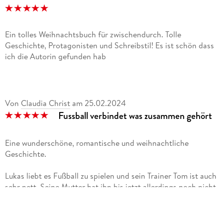
Ein tolles Weihnachtsbuch für zwischendurch. Tolle
Geschichte, Protagonisten und Schreibstil! Es ist schön dass
ich die Autorin gefunden hab
Von
Claudia Christ
am
25.02.2024
Fussball verbindet was zusammen gehört
Eine wunderschöne, romantische und weihnachtliche
Geschichte.
Lukas liebt es Fußball zu spielen und sein Trainer Tom ist auch
sehr nett. Seine Mutter hat ihn bis jetzt allerdings noch nicht
kennengelernt.
Sein größter Wunsch ist es einen Hund und einen Vater zu