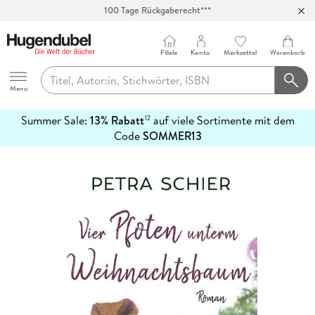
100 Tage Rückgaberecht***
Abholung in über 100 Filialen
Filiale
Konto
Merkzettel
Warenkorb
Hugendubel
Menu
Summer Sale:
13% Rabatt
auf viele Sortimente mit dem
12
mehr
Code
SOMMER13
erfahren