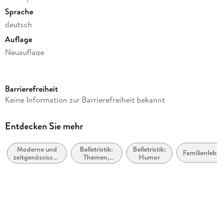
Sprache
deutsch
Auflage
Neuauflage
Seitenanzahl
178
Barrierefreiheit
Reihe
Keine Information zur Barrierefreiheit bekannt
Santa Claus-Reihe
Autor/Autorin
Entdecken Sie mehr
Petra Schier
Moderne und
Belletristik:
Belletristik:
Verlag/Hersteller
Familienlebe
zeitgenössische
Themen,
Humor
Petra Schier
Liebesromane
Stoffe,
Motive:
Produktart
Liebe und
Beziehungen
gebunden
Gewicht
196 g