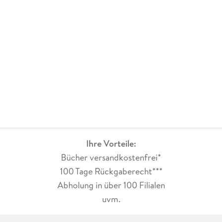
Hilfe von Hund Nick zu ihrem Liebesglück.
Unterteilt ist das Buch in 24 Kapitel. So kann man bequem
immer mal wieder eine Pause einlegen, will man nicht in
einem Rutsch durchlesen. Oder man kann das Buch als eine
Art Adventskalender lesen. Jeden Tag ein Kapitel.
Der Schreibstil ist gewohnt leicht und flüssig. Es lässt sich
alles sehr angenehm lesen und man kommt zügig voran.
Mein Fazit:
Weihnachtsfeeling mit Herz und Hund. Bestens für eine kurze
Pause zwischendurch. Ich empfehle es gerne weiter und
Ihre Vorteile:
vergebe 5 (Weihnachts-)Sternchen.
Bücher versandkostenfrei*
100 Tage Rückgaberecht***
Abholung in über 100 Filialen
uvm.