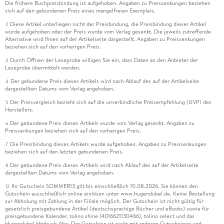
Die frühere Buchpreisbindung ist aufgehoben. Angaben zu Preissenkungen beziehen
sich auf den gebundenen Preis eines mangelfreien Exemplars.
Diese Artikel unterliegen nicht der Preisbindung, die Preisbindung dieser Artikel
2
wurde aufgehoben oder der Preis wurde vom Verlag gesenkt. Die jeweils zutreffende
Alternative wird Ihnen auf der Artikelseite dargestellt. Angaben zu Preissenkungen
beziehen sich auf den vorherigen Preis.
Durch Öffnen der Leseprobe willigen Sie ein, dass Daten an den Anbieter der
3
Leseprobe übermittelt werden.
Der gebundene Preis dieses Artikels wird nach Ablauf des auf der Artikelseite
4
dargestellten Datums vom Verlag angehoben.
Der Preisvergleich bezieht sich auf die unverbindliche Preisempfehlung (UVP) des
5
Herstellers.
Der gebundene Preis dieses Artikels wurde vom Verlag gesenkt. Angaben zu
6
Preissenkungen beziehen sich auf den vorherigen Preis.
Die Preisbindung dieses Artikels wurde aufgehoben. Angaben zu Preissenkungen
7
beziehen sich auf den letzten gebundenen Preis.
Der gebundene Preis dieses Artikels wird nach Ablauf des auf der Artikelseite
8
dargestellten Datums vom Verlag angehoben.
Ihr Gutschein SOMMER13 gilt bis einschließlich 10.08.2026. Sie können den
12
Gutschein ausschließlich online einlösen unter www.hugendubel.de. Keine Bestellung
zur Abholung mit Zahlung in der Filiale möglich. Der Gutschein ist nicht gültig für
gesetzlich preisgebundene Artikel (deutschsprachige Bücher und eBooks) sowie für
preisgebundene Kalender, tolino shine (4016621130466), tolino select und das
Hugendubel Hörbuch Abo. Der Gutschein ist nicht mit anderen Gutscheinen und