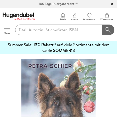
100 Tage Rückgaberecht***
Abholung in über 100 Filialen
Filiale
Konto
Merkzettel
Warenkorb
Hugendubel
Menu
Summer Sale:
13% Rabatt
auf viele Sortimente mit dem
12
mehr
Code
SOMMER13
erfahren