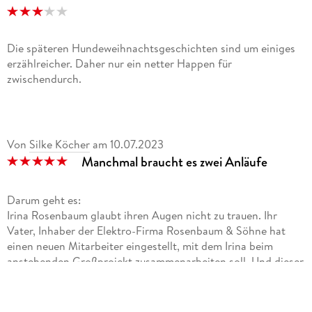
Die späteren Hundeweihnachtsgeschichten sind um einiges
erzählreicher. Daher nur ein netter Happen für
zwischendurch.
Von
Silke Köcher
am
10.07.2023
Manchmal braucht es zwei Anläufe
Darum geht es:
Irina Rosenbaum glaubt ihren Augen nicht zu trauen. Ihr
Vater, Inhaber der Elektro-Firma Rosenbaum & Söhne hat
einen neuen Mitarbeiter eingestellt, mit dem Irina beim
anstehenden Großprojekt zusammenarbeiten soll. Und dieser
neue Mitarbeiter ist ausgerechnet ihr ehemaliger
Schulkollege und Erzfeind Lars Reuther. Der Lars Reuther mit
dem sie für einen kurzen Moment zusammen war. Der Lars