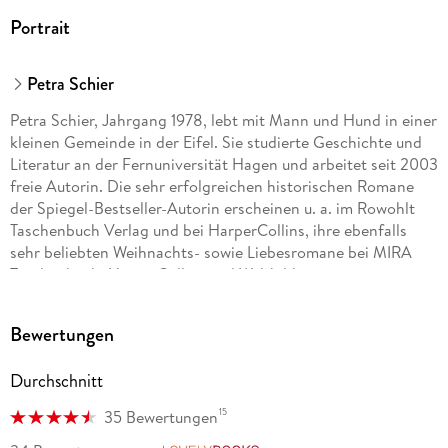
Portrait
Petra Schier
Petra Schier, Jahrgang 1978, lebt mit Mann und Hund in einer
kleinen Gemeinde in der Eifel. Sie studierte Geschichte und
Literatur an der Fernuniversität Hagen und arbeitet seit 2003
freie Autorin. Die sehr erfolgreichen historischen Romane
der Spiegel-Bestseller-Autorin erscheinen u. a. im Rowohlt
Taschenbuch Verlag und bei HarperCollins, ihre ebenfalls
sehr beliebten Weihnachts- sowie Liebesromane bei MIRA
Taschenbuch, HarperCollins und Weltbild.
Unter dem Pseudonym Mila Roth veröffentlicht die Autorin
Bewertungen
verlagsunabhängig verschiedene erfolgreiche Buchserien,
derzeit hauptsächlich Thriller.
Durchschnitt
15
35 Bewertungen