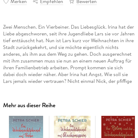
Merken
Empfehlen
Bewerten
Zwei Menschen. Ein Vierbeiner. Das Liebesglück. Irina hat der
Liebe abgeschworen, seit ihre Jugendliebe Lars sie vor Jahren
tief enttäuscht hat. Nun ist Lars kurz vor Weihnachten in ihre
Stadt zurückgekehrt, und sie möchte eigentlich nichts
anderes, als ihm aus dem Weg zu gehen. Doch ausgerechnet
mit ihm zusammen muss sie nun an einem neuen Auftrag für
ihren Familienbetrieb arbeiten. Prompt kommen sie sich
dabei doch wieder näher. Aber Irina hat Angst. Wie soll sie
Lars jemals wieder vertrauen? Nicht einmal Nick, der pfiffige
Schäferhundmischling, kann zwischen ihnen vermitteln.
Dabei hat er von Santa Claus höchstpersönlich diesen
Auftrag erhalten. Ob dem klugen Vierbeiner doch noch die
Mehr aus dieser Reihe
rettende Idee kommt, wie er Lars und Irina glücklich machen
kann?