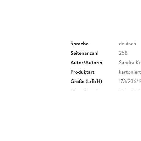
Sprache
deutsch
Seitenanzahl
258
Autor/Autorin
Sandra Kr
Produktart
kartoniert
Größe (L/B/H)
173/236/
Herstelleradresse
Wiley-VC
product_