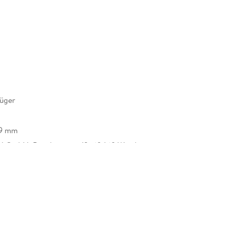
üger
19 mm
H GmbH, Boschstrasse 12, 69469 Weinheim,
safety@wiley.com