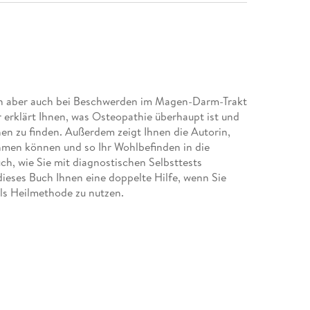
en aber auch bei Beschwerden im Magen-Darm-Trakt
 erklärt Ihnen, was Osteopathie überhaupt ist und
hen zu finden. Außerdem zeigt Ihnen die Autorin,
hmen können und so Ihr Wohlbefinden in die
h, wie Sie mit diagnostischen Selbsttests
 dieses Buch Ihnen eine doppelte Hilfe, wenn Sie
ls Heilmethode zu nutzen.
3
 25
ne Prinzipien 43