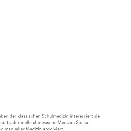
ben der klassischen Schulmedizin interessiert sie
d traditionelle chinesische Medizin. Sie hat
d manueller Medizin absolviert.