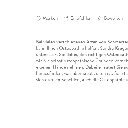
Merken
Empfehlen
Bewerten
Bei vielen verschiedenen Arten von Schmerz
kann Ihnen Osteopathie helfen. Sandra Krüger
unterstützt Sie dabei, den richtigen Osteopat
wie Sie selbst osteopathische Übungen vorne
eigenen Hände nehmen. Dabei erläutert Sie auc
herausfinden, was überhaupt zu tun ist. So ist
sich dazu entscheiden, auch die Osteopathie a
Inhaltsverzeichnis
Einleitung 19 Teil I: Osteopathie Grundlagen 2
Kapitel 1: Das ist ­ Osteopathie - ein Ü berblick
Kapitel 2: Das osteopathische Konzept und sei
Teil II: Osteopathische Behandlung 63