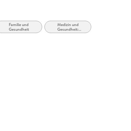
Familie und
Medizin und
Gesundheit
Gesundheit:
Ratgeber, Sachbuch