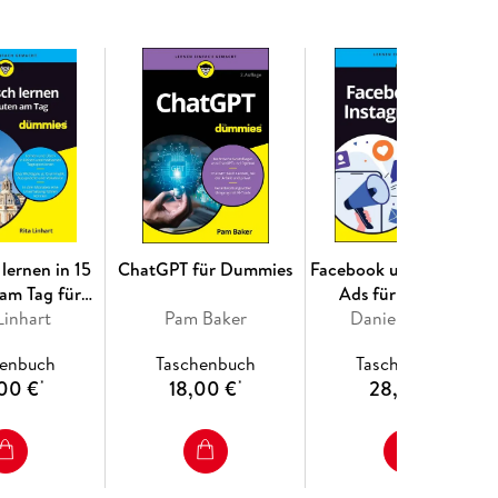
dlung 85
hie 107
ken 129
hl Ihres Osteopathen beachten sollten 247
hmerzen 255
 lernen in 15
ChatGPT für Dummies
Facebook und Instagra
bhalten sollten, Ihre Ü bungen zu machen 267
am Tag für
Ads für Dummies
Linhart
mmies
Pam Baker
Daniel Levitan
henbuch
Taschenbuch
Taschenbuch
00 €
18,00 €
28,99 €
*
*
*