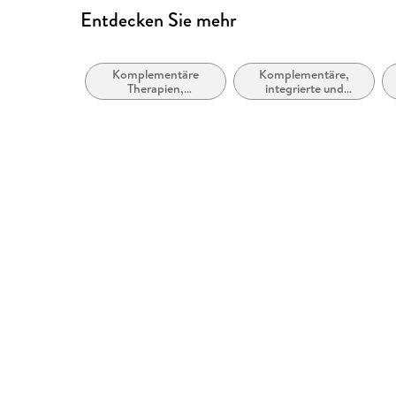
Entdecken Sie mehr
Komplementäre
Komplementäre,
Therapien,
integrierte und
Heilverfahren und
alternative Medizin
Gesundheit
und Therapien