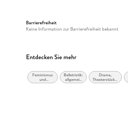
Barrierefreiheit
Keine Information zur Barrierefreiheit bekannt
Entdecken Sie mehr
Feminismus
Belletristik:
Drama,
und
allgemein
Theaterstücke,
feministische
und
Drehbücher
Theorie
literarisch,
nicht nach
Genre