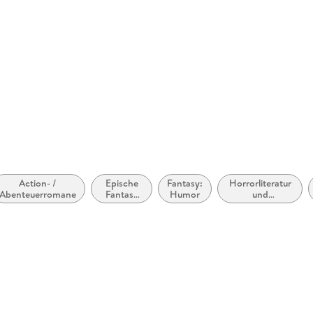
'[Discworld is] compulsively readable, fantastic
story form of just about any aspect of our worl
Evening Standard
**Cover may vary**
Action- /
Epische
Fantasy:
Horrorliteratur
Abenteuerromane
Fantasy
Humor
und
(High
Übernatürliches
Fantasy) /
Heroische
Fantasy