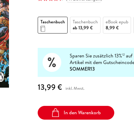
Fremdsprachige Bücher
n Lernhilfen
 Jugendbücher
eiber
Hörbuch Downloads im Bundle
cher
 Vergleich
 Puzzlezubehör
Lernen
New Adult
STABILO
Taschenbücher
hilfen
hriller
 Backen
er
lender
Ratgeber
Taschenbuch
Taschenbuch
eBook epub
op
hriller
Romance
ab
13,99 €
8,99 €
Sachbücher
precher:innen
Science Fiction
Fremdsprachige Bücher
Sparen Sie zusätzlich 13%
auf 
12
Artikel mit dem Gutscheincode
SOMMER13
13,99 €
inkl. Mwst.
In den Warenkorb