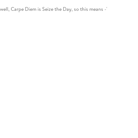
. well, Carpe Diem is Seize the Day, so this means -'
t what you'd expect.
ner, but they're modern and sophisticated. They've
a bit afraid of garlic.
nt a bite of the future. But they haven't met the
our - Granny Weatherwax, Nanny Ogg, Magrat and
rderous intruders . . .
 series, but you can read the Discworld novels in
 the Discworld series one of the perennial joys of