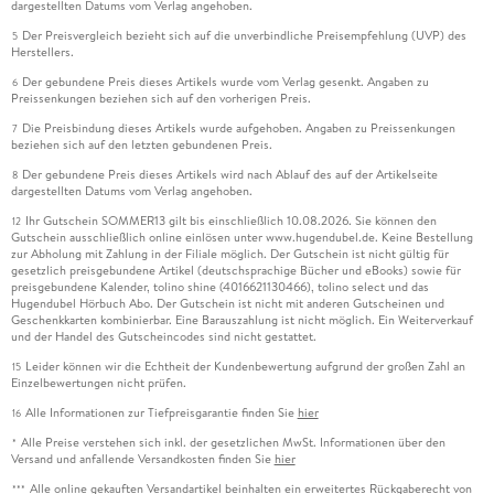
dargestellten Datums vom Verlag angehoben.
Der Preisvergleich bezieht sich auf die unverbindliche Preisempfehlung (UVP) des
5
Herstellers.
Der gebundene Preis dieses Artikels wurde vom Verlag gesenkt. Angaben zu
6
Preissenkungen beziehen sich auf den vorherigen Preis.
Die Preisbindung dieses Artikels wurde aufgehoben. Angaben zu Preissenkungen
7
beziehen sich auf den letzten gebundenen Preis.
Der gebundene Preis dieses Artikels wird nach Ablauf des auf der Artikelseite
8
dargestellten Datums vom Verlag angehoben.
Ihr Gutschein SOMMER13 gilt bis einschließlich 10.08.2026. Sie können den
12
Gutschein ausschließlich online einlösen unter www.hugendubel.de. Keine Bestellung
zur Abholung mit Zahlung in der Filiale möglich. Der Gutschein ist nicht gültig für
gesetzlich preisgebundene Artikel (deutschsprachige Bücher und eBooks) sowie für
preisgebundene Kalender, tolino shine (4016621130466), tolino select und das
Hugendubel Hörbuch Abo. Der Gutschein ist nicht mit anderen Gutscheinen und
Geschenkkarten kombinierbar. Eine Barauszahlung ist nicht möglich. Ein Weiterverkauf
und der Handel des Gutscheincodes sind nicht gestattet.
Leider können wir die Echtheit der Kundenbewertung aufgrund der großen Zahl an
15
Einzelbewertungen nicht prüfen.
Alle Informationen zur Tiefpreisgarantie finden Sie
hier
16
Alle Preise verstehen sich inkl. der gesetzlichen MwSt. Informationen über den
*
Versand und anfallende Versandkosten finden Sie
hier
Alle online gekauften Versandartikel beinhalten ein erweitertes Rückgaberecht von
***