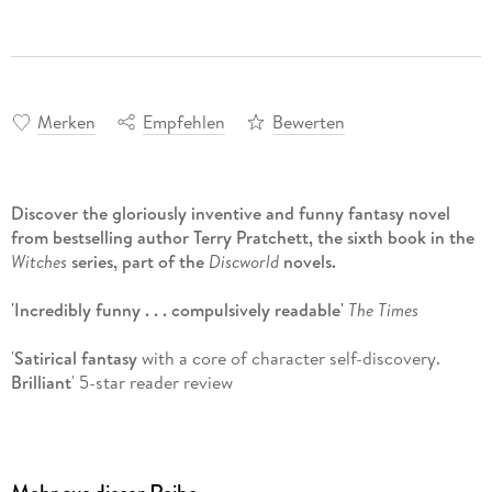
Merken
Empfehlen
Bewerten
Discover the gloriously inventive and funny fantasy novel
from bestselling author Terry Pratchett, the sixth book in the
Witches
series, part of the
Discworld
novels.
'Incredibly funny . . . compulsively readable'
The Times
'
Satirical fantasy
with a core of character self-discovery.
Brilliant
' 5-star reader review
"'Carpe Jugulum,' read Agnes aloud. 'That's . . . well, Carpe Diem
is Seize the Day, so this means -'
'Go for the throat . . .'"