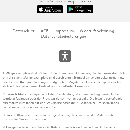
Laden Sie unsere App herunter.
Datenschutz
AGB
Impressum
Widerrufsbelehrung
Datenschutzeinstellungen
Mängelexemplare sind Bücher mit leichten Beschädigungen, die das Lesen aber nicht
1
einschränken. Mängelexemplare sind durch einen Stempel als solche gekennzeichnet.
Die frühere Buchpreisbindung ist aufgehoben. Angaben zu Preissenkungen beziehen
sich auf den gebundenen Preis eines mangelfreien Exemplars.
Diese Artikel unterliegen nicht der Preisbindung, die Preisbindung dieser Artikel
2
wurde aufgehoben oder der Preis wurde vom Verlag gesenkt. Die jeweils zutreffende
Alternative wird Ihnen auf der Artikelseite dargestellt. Angaben zu Preissenkungen
beziehen sich auf den vorherigen Preis.
Durch Öffnen der Leseprobe willigen Sie ein, dass Daten an den Anbieter der
3
Leseprobe übermittelt werden.
Der gebundene Preis dieses Artikels wird nach Ablauf des auf der Artikelseite
4