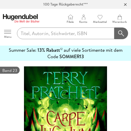
100 Tage Rückgaberecht***
Abholung in über 100 Filialen
Filiale
Konto
Merkzettel
Warenkorb
Hugendubel
Menu
Summer Sale:
13% Rabatt
auf viele Sortimente mit dem
12
mehr
Code
SOMMER13
erfahren
Band 23