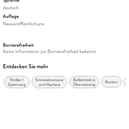
deutsch
Auflage
Neuveröffentlichung
Seitenanzahl
430
Barrierefreiheit
Reihe
Keine Information zur Barrierefreiheit bekannt
Rizzoli & Isles, 3
Autor/Autorin
Entdecken Sie mehr
Tess Gerritsen
Thriller /
Kriminalromane
Belletristik in
Übersetzung
Boston
Spannung
und Mystery
Übersetzung
Andreas Jäger
Verlag/Hersteller
Blanvalet Taschenbuchverl
Originaltitel
The Sinner (Rizzoli & Isles 3)
Originalsprache