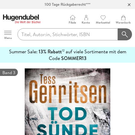
100 Tage Rückgaberecht***
Abholung in über 100 Filialen
Filiale
Konto
Merkzettel
Warenkorb
Hugendubel
Menu
Summer Sale:
13% Rabatt
auf viele Sortimente mit dem
12
mehr
Code
SOMMER13
erfahren
Band 3