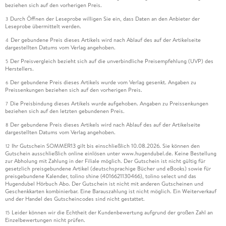
beziehen sich auf den vorherigen Preis.
Durch Öffnen der Leseprobe willigen Sie ein, dass Daten an den Anbieter der
3
Leseprobe übermittelt werden.
Der gebundene Preis dieses Artikels wird nach Ablauf des auf der Artikelseite
4
dargestellten Datums vom Verlag angehoben.
Der Preisvergleich bezieht sich auf die unverbindliche Preisempfehlung (UVP) des
5
Herstellers.
Der gebundene Preis dieses Artikels wurde vom Verlag gesenkt. Angaben zu
6
Preissenkungen beziehen sich auf den vorherigen Preis.
Die Preisbindung dieses Artikels wurde aufgehoben. Angaben zu Preissenkungen
7
beziehen sich auf den letzten gebundenen Preis.
Der gebundene Preis dieses Artikels wird nach Ablauf des auf der Artikelseite
8
dargestellten Datums vom Verlag angehoben.
Ihr Gutschein SOMMER13 gilt bis einschließlich 10.08.2026. Sie können den
12
Gutschein ausschließlich online einlösen unter www.hugendubel.de. Keine Bestellung
zur Abholung mit Zahlung in der Filiale möglich. Der Gutschein ist nicht gültig für
gesetzlich preisgebundene Artikel (deutschsprachige Bücher und eBooks) sowie für
preisgebundene Kalender, tolino shine (4016621130466), tolino select und das
Hugendubel Hörbuch Abo. Der Gutschein ist nicht mit anderen Gutscheinen und
Geschenkkarten kombinierbar. Eine Barauszahlung ist nicht möglich. Ein Weiterverkauf
und der Handel des Gutscheincodes sind nicht gestattet.
Leider können wir die Echtheit der Kundenbewertung aufgrund der großen Zahl an
15
Einzelbewertungen nicht prüfen.