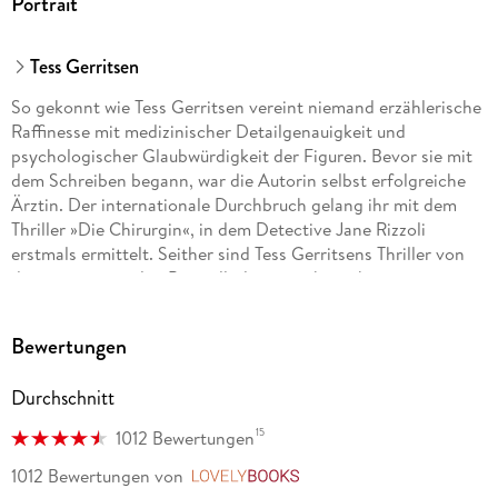
Portrait
Tess Gerritsen
So gekonnt wie Tess Gerritsen vereint niemand erzählerische
Raffinesse mit medizinischer Detailgenauigkeit und
psychologischer Glaubwürdigkeit der Figuren. Bevor sie mit
dem Schreiben begann, war die Autorin selbst erfolgreiche
Ärztin. Der internationale Durchbruch gelang ihr mit dem
Thriller »Die Chirurgin«, in dem Detective Jane Rizzoli
erstmals ermittelt. Seither sind Tess Gerritsens Thriller von
den internationalen Bestsellerlisten nicht mehr
wegzudenken. Die Autorin lebt mit ihrer Familie in Maine.
Bewertungen
Durchschnitt
15
1012 Bewertungen
1012 Bewertungen
von
LovelyBooks