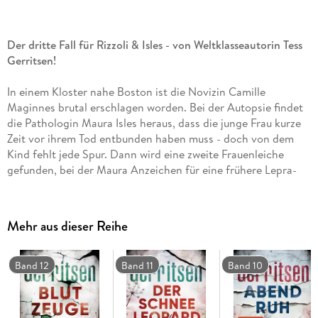
Der dritte Fall für Rizzoli & Isles - von Weltklasseautorin Tess
Gerritsen!
In einem Kloster nahe Boston ist die Novizin Camille
Maginnes brutal erschlagen worden. Bei der Autopsie findet
die Pathologin Maura Isles heraus, dass die junge Frau kurze
Zeit vor ihrem Tod entbunden haben muss - doch von dem
Kind fehlt jede Spur. Dann wird eine zweite Frauenleiche
gefunden, bei der Maura Anzeichen für eine frühere Lepra-
Erkrankung feststellt. Detective Jane Rizzoli und Maura Isles
vermuten eine Verbindung der beiden Fälle. Und die
Entdeckung eines grausamen Geheimnisses gibt ihnen auf
Mehr aus dieser Reihe
schreckliche Weise Recht . . .
Verpassen Sie auch nicht »Spy Coast - Die Spionin« und »Die
Band 12
Band 11
Band 10
Sommergäste«, Tess Gerritsens brillante neue Thrillerreihe
über eine Gruppe aus ehemaligen Spionen, die noch lange
nicht zum alten Eisen gehören!