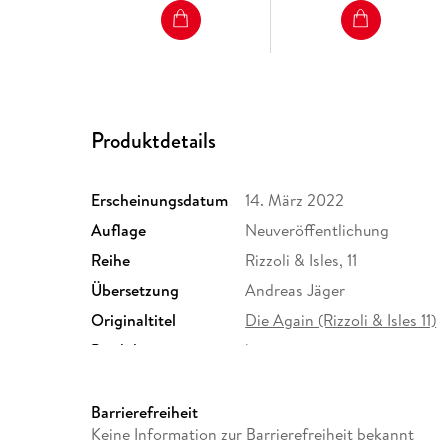
Produktdetails
Erscheinungsdatum
14. März 2022
Auflage
Neuveröffentlichung
Reihe
Rizzoli & Isles, 11
Übersetzung
Andreas Jäger
Originaltitel
Die Again (Rizzoli & Isles 11)
Produktart
kartoniert
Größe (L/B/H)
185/116/32 mm
ISBN
9783734109669
Barrierefreiheit
Keine Information zur Barrierefreiheit bekannt