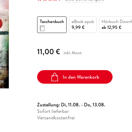
Fremdsprachige Bücher
n Lernhilfen
 Jugendbücher
eiber
Hörbuch Downloads im Bundle
cher
 Vergleich
 Puzzlezubehör
Lernen
New Adult
STABILO
Taschenbücher
hilfen
hriller
 Backen
er
lender
Ratgeber
Taschenbuch
eBook epub
Hörbuch Downl
op
hriller
Romance
9,99 €
ab
12,95 €
Sachbücher
precher:innen
Science Fiction
11,00 €
inkl. Mwst.
Fremdsprachige Bücher
In den Warenkorb
Zustellung:
Di, 11.08. - Do, 13.08.
Sofort lieferbar
Versandkostenfrei