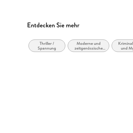
Entdecken Sie mehr
Thriller /
Moderne und
Krimina
Spannung
zeitgenössische
und My
Belletristik:
Polizei
allgemein und
Fore
literarisch