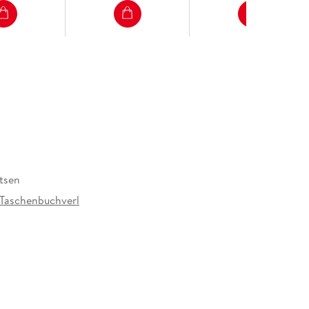
itsen
 Taschenbuchverl
roschur
Random House Verlagsgruppe GmbH, Neumarkter
, 81673 München,