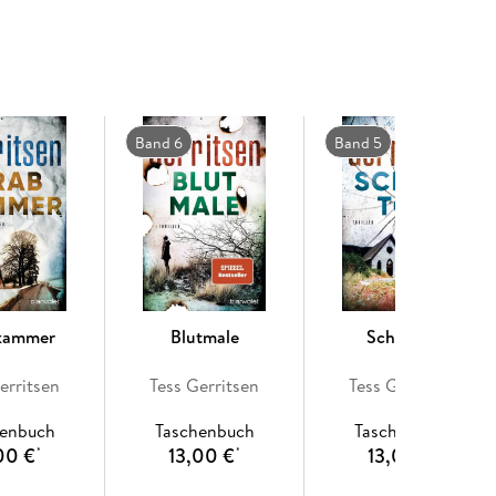
 aus ehemaligen Spionen, die noch lange nicht zum
Band 6
Band 5
kammer
Blutmale
Scheintot
erritsen
Tess Gerritsen
Tess Gerritsen
henbuch
Taschenbuch
Taschenbuch
00 €
13,00 €
13,00 €
*
*
*