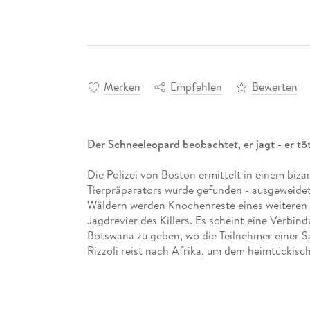
Merken
Empfehlen
Bewerten
Der Schneeleopard beobachtet, er jagt - er tötet
Die Polizei von Boston ermittelt in einem biza
Tierpräparators wurde gefunden - ausgeweidet 
Wäldern werden Knochenreste eines weiteren O
Jagdrevier des Killers. Es scheint eine Verbin
Botswana zu geben, wo die Teilnehmer einer S
Rizzoli reist nach Afrika, um dem heimtückisc
Verpassen Sie auch nicht »Spy Coast - Die Sp