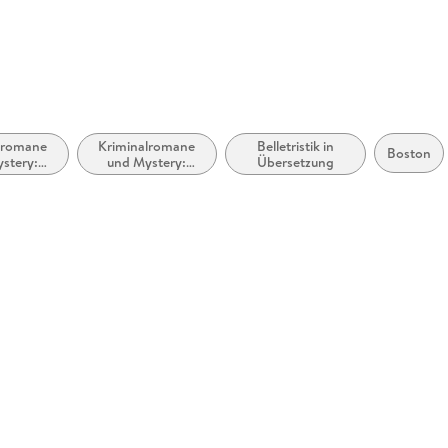
produkts
lromane
Kriminalromane
Belletristik in
Boston
stery:
und Mystery:
Übersetzung
arbeit &
weibliche Ermittler
nsik