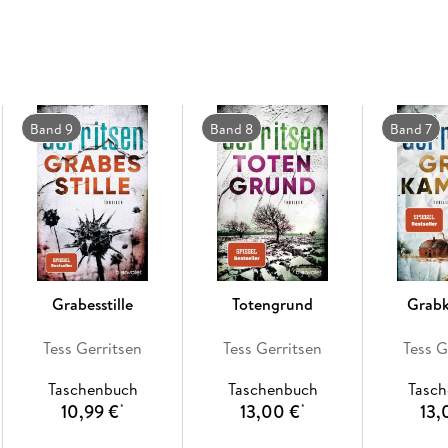
brillante neue Thrillerreihe über eine Gruppe
alten Eisen gehören!
Band 9
Band 8
Band 7
Grabesstille
Totengrund
Grab
Tess Gerritsen
Tess Gerritsen
Tess G
Taschenbuch
Taschenbuch
Tasc
10,99 €
13,00 €
13,
*
*