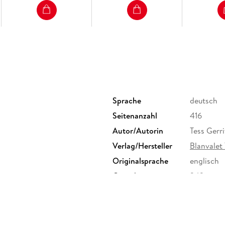
Sprache
deutsch
Seitenanzahl
416
Autor/Autorin
Tess Gerr
Verlag/Hersteller
Blanvalet
Originalsprache
englisch
Gewicht
342 g
Sonstiges
Klappenb
Herstelleradresse
Penguin 
Straße 28