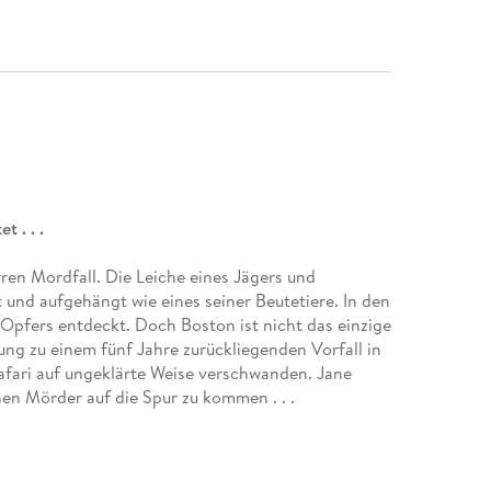
 . . .
rren Mordfall. Die Leiche eines Jägers und
und aufgehängt wie eines seiner Beutetiere. In den
pfers entdeckt. Doch Boston ist nicht das einzige
dung zu einem fünf Jahre zurückliegenden Vorfall in
afari auf ungeklärte Weise verschwanden. Jane
hen Mörder auf die Spur zu kommen . . .
ionin« und »Die Sommergäste«, Tess Gerritsens