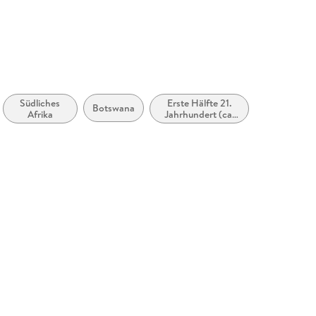
icherheit@penguinrandomhouse.de
Südliches
Erste Hälfte 21.
Botswana
Afrika
Jahrhundert (ca.
2000 bis ca.
2050)