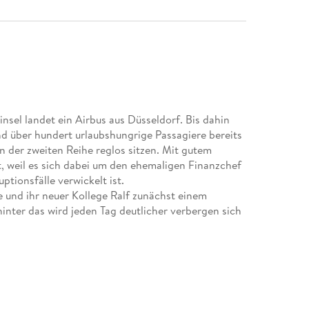
insel landet ein Airbus aus Düsseldorf. Bis dahin
d über hundert urlaubshungrige Passagiere bereits
n der zweiten Reihe reglos sitzen. Mit gutem
nt, weil es sich dabei um den ehemaligen Finanzchef
ptionsfälle verwickelt ist.
 und ihr neuer Kollege Ralf zunächst einem
nter das wird jeden Tag deutlicher verbergen sich
mbert ermittelt" .
 allerdings nicht schaden, auch die vorangegangenen