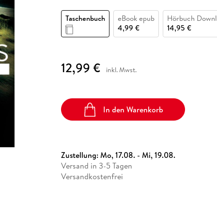
Fremdsprachige Bücher
n Lernhilfen
 Jugendbücher
eiber
Hörbuch Downloads im Bundle
cher
 Vergleich
 Puzzlezubehör
Lernen
New Adult
STABILO
Taschenbücher
Taschenbuch
eBook epub
Hörbuch Downl
hilfen
hriller
 Backen
er
lender
Ratgeber
4,99 €
14,95 €
op
hriller
Romance
Sachbücher
12,99 €
precher:innen
inkl. Mwst.
Science Fiction
Fremdsprachige Bücher
In den Warenkorb
Zustellung:
Mo, 17.08. - Mi, 19.08.
Versand in 3-5 Tagen
Versandkostenfrei