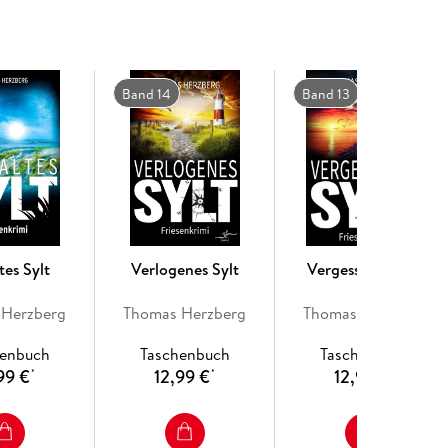
Band 14
Band 13
tes Sylt
Verlogenes Sylt
Vergessenes Sylt
 Herzberg
Thomas Herzberg
Thomas Herzberg
henbuch
Taschenbuch
Taschenbuch
99 €
12,99 €
12,99 €
*
*
*
o. verkauften Exemplaren eine der erfolgreichsten
d als eBook, Taschenbuch und Hörbuch verfügbar (der