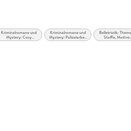
Kriminalromane und
Kriminalromane und
Belletristik: Them
Mystery: Cosy
Mystery: Polizeiarbeit
Stoffe, Motive:
Mystery
& Forensik
Regionalroman