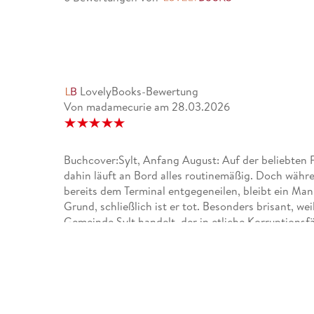
LovelyBooks-Bewertung
Von madamecurie
am
28.03.2026
Buchcover:Sylt, Anfang August: Auf der beliebten Fe
dahin läuft an Bord alles routinemäßig. Doch währ
bereits dem Terminal entgegeneilen, bleibt ein Man
Grund, schließlich ist er tot. Besonders brisant, w
Gemeinde Sylt handelt, der in etliche Korruptionsfä
sich Hannah, Ole und ihr neuer Kollege Ralf zunäc
gegenüber. Dahinter - das wird jeden Tag deutliche
menschlichen Seele ... Ein wirklich gut geschrieben
lesen.