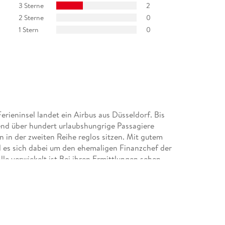
3 Sterne
2
2 Sterne
0
1 Stern
0
rieninsel landet ein Airbus aus Düsseldorf. Bis
end über hundert urlaubshungrige Passagiere
n in der zweiten Reihe reglos sitzen. Mit gutem
eil es sich dabei um den ehemaligen Finanzchef der
lle verwickelt ist.Bei ihren Ermittlungen sehen
hst einem Geflecht aus Lügen und Verrat
r - verbergen sich die tiefsten Abgründe der
er und spannender Krimi ,er lies sich sehr gut