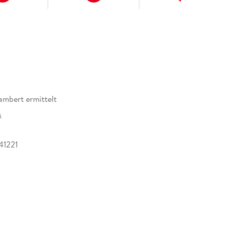
mbert ermittelt
s
41221