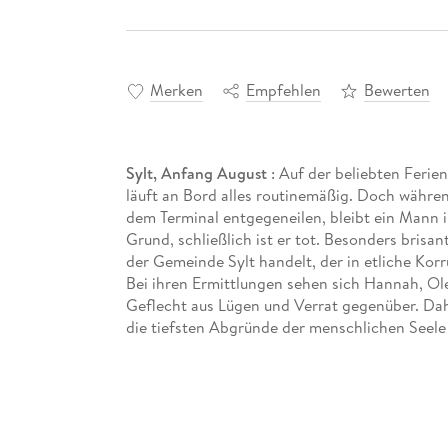
Merken
Empfehlen
Bewerten
Sylt, Anfang August
: Auf der beliebten Ferien
läuft an Bord alles routinemäßig. Doch währen
dem Terminal entgegeneilen, bleibt ein Mann i
Grund, schließlich ist er tot. Besonders brisa
der Gemeinde Sylt handelt, der in etliche Korru
Bei ihren Ermittlungen sehen sich Hannah, Ole
Geflecht aus Lügen und Verrat gegenüber. Dahi
die tiefsten Abgründe der menschlichen Seele
" Gieriges Sylt"
ist
Teil 6
der Reihe
" Hannah La
Jeder Fall ist in sich abgeschlossen. Es kann
Fälle zu kennen ;)