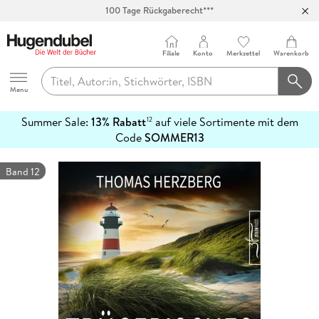
100 Tage Rückgaberecht***
Abholung in über 100 Filialen
Filiale
Konto
Merkzettel
Warenkorb
Hugendubel
Menu
Summer Sale:
13% Rabatt
auf viele Sortimente mit dem
12
mehr
Code
SOMMER13
erfahren
Band 12