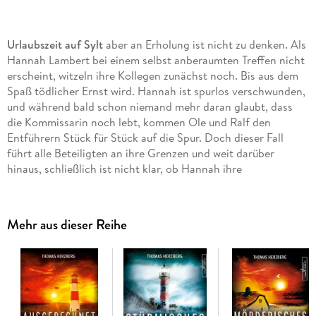
Urlaubszeit auf Sylt
aber an Erholung ist nicht zu denken. Als
Hannah Lambert bei einem selbst anberaumten Treffen nicht
erscheint, witzeln ihre Kollegen zunächst noch. Bis aus dem
Spaß tödlicher Ernst wird. Hannah ist spurlos verschwunden,
und während bald schon niemand mehr daran glaubt, dass
die Kommissarin noch lebt, kommen Ole und Ralf den
Entführern Stück für Stück auf die Spur. Doch dieser Fall
führt alle Beteiligten an ihre Grenzen und weit darüber
hinaus, schließlich ist nicht klar, ob Hannah ihre
Hilfsbereitschaft mit dem Leben bezahlen musste
" Trügerisches Sylt" ist Teil 12 der Reihe " Hannah Lambert
Mehr aus dieser Reihe
ermittelt" .
Jeder Fall ist in sich abgeschlossen. Es kann allerdings nicht
schaden, auch die vorangegangenen Fälle zu kennen ;)
Bisher erschienen:
" Ausgerechnet Sylt"
" Eiskaltes Sylt"