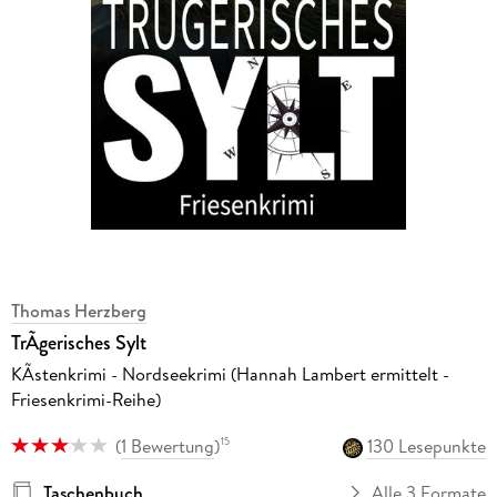
Thomas Herzberg
TrÃgerisches Sylt
KÃstenkrimi - Nordseekrimi (Hannah Lambert ermittelt -
Friesenkrimi-Reihe)
(
1 Bewertung
)
130 Lesepunkte
15
Taschenbuch
Alle 3 Formate