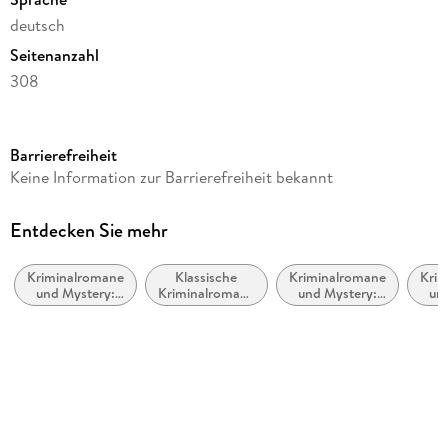
deutsch
Seitenanzahl
308
Reihe
Hannah Lambert ermittelt, 12
Barrierefreiheit
Autor/Autorin
Keine Information zur Barrierefreiheit bekannt
Thomas Herzberg
Verlag/Hersteller
Entdecken Sie mehr
Zeilenfluss
Kriminalromane
Klassische
Kriminalromane
Krim
Produktart
und Mystery:
Kriminalromane
und Mystery:
un
kartoniert
weibliche
und Mystery
Cosy Mystery
Pol
Ermittler
Gewicht
373 g
Größe (L/B/H)
203/127/22 mm
ISBN