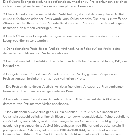
Die frühere Buchpreisbindung ist aufgehoben. Angaben zu Preissenkungen beziehen
sich auf den gebundenen Preis eines mangelfreien Exemplars.
Diese Artikel unterliegen nicht der Preisbindung, die Preisbindung dieser Artikel
2
wurde aufgehoben oder der Preis wurde vom Verlag gesenkt. Die jeweils zutreffende
Alternative wird Ihnen auf der Artikelseite dargestellt. Angaben zu Preissenkungen
beziehen sich auf den vorherigen Preis.
Durch Öffnen der Leseprobe willigen Sie ein, dass Daten an den Anbieter der
3
Leseprobe übermittelt werden.
Der gebundene Preis dieses Artikels wird nach Ablauf des auf der Artikelseite
4
dargestellten Datums vom Verlag angehoben.
Der Preisvergleich bezieht sich auf die unverbindliche Preisempfehlung (UVP) des
5
Herstellers.
Der gebundene Preis dieses Artikels wurde vom Verlag gesenkt. Angaben zu
6
Preissenkungen beziehen sich auf den vorherigen Preis.
Die Preisbindung dieses Artikels wurde aufgehoben. Angaben zu Preissenkungen
7
beziehen sich auf den letzten gebundenen Preis.
Der gebundene Preis dieses Artikels wird nach Ablauf des auf der Artikelseite
8
dargestellten Datums vom Verlag angehoben.
Ihr Gutschein SOMMER13 gilt bis einschließlich 10.08.2026. Sie können den
12
Gutschein ausschließlich online einlösen unter www.hugendubel.de. Keine Bestellung
zur Abholung mit Zahlung in der Filiale möglich. Der Gutschein ist nicht gültig für
gesetzlich preisgebundene Artikel (deutschsprachige Bücher und eBooks) sowie für
preisgebundene Kalender, tolino shine (4016621130466), tolino select und das
Hugendubel Hörbuch Abo. Der Gutschein ist nicht mit anderen Gutscheinen und