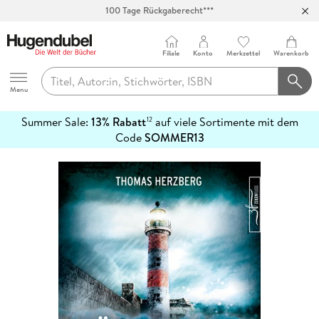
100 Tage Rückgaberecht***
Abholung in über 100 Filialen
Filiale
Konto
Merkzettel
Warenkorb
Hugendubel
Menu
Summer Sale:
13% Rabatt
auf viele Sortimente mit dem
12
mehr
Code
SOMMER13
erfahren