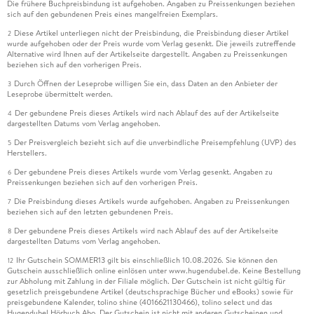
Die frühere Buchpreisbindung ist aufgehoben. Angaben zu Preissenkungen beziehen
sich auf den gebundenen Preis eines mangelfreien Exemplars.
Diese Artikel unterliegen nicht der Preisbindung, die Preisbindung dieser Artikel
2
wurde aufgehoben oder der Preis wurde vom Verlag gesenkt. Die jeweils zutreffende
Alternative wird Ihnen auf der Artikelseite dargestellt. Angaben zu Preissenkungen
beziehen sich auf den vorherigen Preis.
Durch Öffnen der Leseprobe willigen Sie ein, dass Daten an den Anbieter der
3
Leseprobe übermittelt werden.
Der gebundene Preis dieses Artikels wird nach Ablauf des auf der Artikelseite
4
dargestellten Datums vom Verlag angehoben.
Der Preisvergleich bezieht sich auf die unverbindliche Preisempfehlung (UVP) des
5
Herstellers.
Der gebundene Preis dieses Artikels wurde vom Verlag gesenkt. Angaben zu
6
Preissenkungen beziehen sich auf den vorherigen Preis.
Die Preisbindung dieses Artikels wurde aufgehoben. Angaben zu Preissenkungen
7
beziehen sich auf den letzten gebundenen Preis.
Der gebundene Preis dieses Artikels wird nach Ablauf des auf der Artikelseite
8
dargestellten Datums vom Verlag angehoben.
Ihr Gutschein SOMMER13 gilt bis einschließlich 10.08.2026. Sie können den
12
Gutschein ausschließlich online einlösen unter www.hugendubel.de. Keine Bestellung
zur Abholung mit Zahlung in der Filiale möglich. Der Gutschein ist nicht gültig für
gesetzlich preisgebundene Artikel (deutschsprachige Bücher und eBooks) sowie für
preisgebundene Kalender, tolino shine (4016621130466), tolino select und das
Hugendubel Hörbuch Abo. Der Gutschein ist nicht mit anderen Gutscheinen und