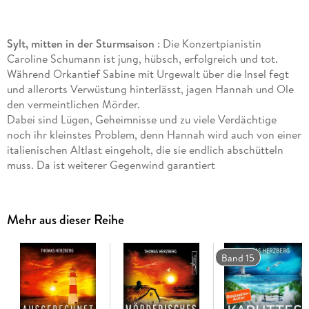
Sylt, mitten in der Sturmsaison
: Die Konzertpianistin
Caroline Schumann ist jung, hübsch, erfolgreich und tot.
Während Orkantief Sabine mit Urgewalt über die Insel fegt
und allerorts Verwüstung hinterlässt, jagen Hannah und Ole
den vermeintlichen Mörder.
Dabei sind Lügen, Geheimnisse und zu viele Verdächtige
noch ihr kleinstes Problem, denn Hannah wird auch von einer
italienischen Altlast eingeholt, die sie endlich abschütteln
muss. Da ist weiterer Gegenwind garantiert
" Stürmisches Sylt"
ist
Teil 4
der Reihe
" Hannah Lambert
Mehr aus dieser Reihe
ermittelt" .
Jeder Fall ist in sich abgeschlossen. Es kann allerdings nicht
schaden, auch die anderen Fälle zu kennen ;)
Band 15
Bisher erschienen:
" Ausgerechnet Sylt"