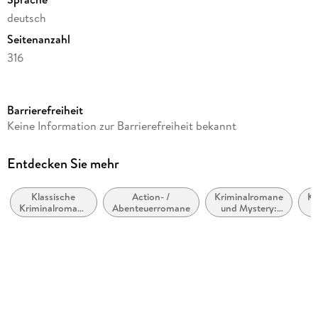
deutsch
Seitenanzahl
316
Reihe
Hannah Lambert ermittelt
Barrierefreiheit
Autor/Autorin
Keine Information zur Barrierefreiheit bekannt
Thomas Herzberg
Verlag/Hersteller
Entdecken Sie mehr
Zeilenfluss
Klassische
Action- /
Kriminalromane
Kr
Produktart
Kriminalromane
Abenteuerromane
und Mystery:
gebunden
und Mystery
weibliche
C
Ermittler
Gewicht
382 g
Größe (L/B/H)
203/127/22 mm
ISBN