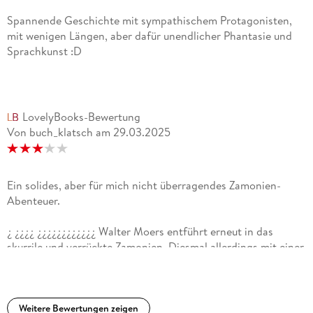
Spannende Geschichte mit sympathischem Protagonisten,
mit wenigen Längen, aber dafür unendlicher Phantasie und
Sprachkunst :D
LovelyBooks-Bewertung
Von buch_klatsch
am
29.03.2025
Ein solides, aber für mich nicht überragendes Zamonien-
Abenteuer.
¿ ¿¿¿¿ ¿¿¿¿¿¿¿¿¿¿¿¿ Walter Moers entführt erneut in das
skurrile und verrückte Zamonien. Diesmal allerdings mit einer
deutlich düsteren Note. Die Geschichte rund um das
sympathische Krätzchen Echo, welches einen Pakt mit dem
mysteriösen Alchemisten Succubius eingeht, ist definitiv
kreativ, hat sich aber für mich stellenweise in die Länge
Weitere Bewertungen zeigen