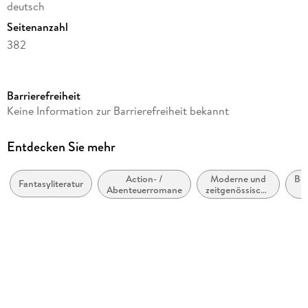
deutsch
Seitenanzahl
382
Reihe
Zamonien, 5
Barrierefreiheit
Autor/Autorin
Keine Information zur Barrierefreiheit bekannt
Walter Moers
Verlag/Hersteller
Entdecken Sie mehr
Penguin TB Verlag
Action- /
Moderne und
Bel
Produktart
Fantasyliteratur
Abenteuerromane
zeitgenössische
kartoniert
Belletristik:
allgemein und
Abbildungen
literarisch
Über 100 Illustrationen
Gewicht
500 g
Größe (L/B/H)