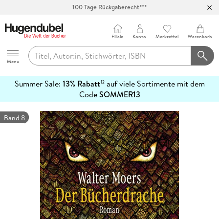
100 Tage Rückgaberecht***
Abholung in über 100 Filialen
Filiale
Konto
Merkzettel
Warenkorb
Hugendubel
Menu
Summer Sale:
13% Rabatt
auf viele Sortimente mit dem
12
mehr
Code
SOMMER13
erfahren
Band 8