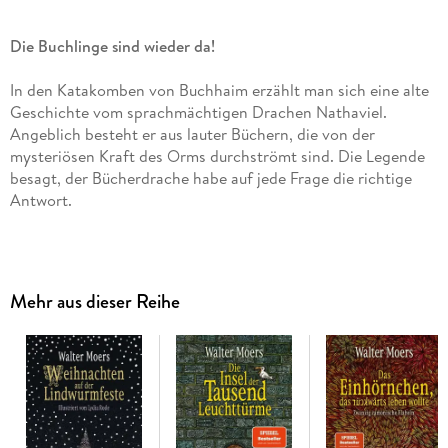
Die Buchlinge sind wieder da!
In den Katakomben von Buchhaim erzählt man sich eine alte
Geschichte vom sprachmächtigen Drachen Nathaviel.
Angeblich besteht er aus lauter Büchern, die von der
mysteriösen Kraft des Orms durchströmt sind. Die Legende
besagt, der Bücherdrache habe auf jede Frage die richtige
Antwort.
Der Buchling Hildegunst Zwei, benannt nach dem
zamonischen Großschriftsteller Hildegunst von Mythenmetz,
macht sich eines Tages auf den Weg in den Ormsumpf, wo
Mehr aus dieser Reihe
Nathaviel hausen soll. Dabei wagt er sich in Bereiche der
Katakomben, in denen es von Gefahren wie den
heimtückischen Bücherjägern nur so wimmelt. Und er ahnt
nicht, dass die größte Gefahr, die ihm droht, vom
Bücherdrachen selber ausgeht.
Dies ist ein Roman, der im legendären Bücherreich Zamonien