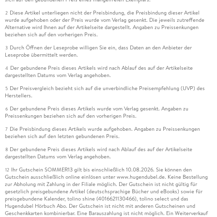
Diese Artikel unterliegen nicht der Preisbindung, die Preisbindung dieser Artikel
2
wurde aufgehoben oder der Preis wurde vom Verlag gesenkt. Die jeweils zutreffende
Alternative wird Ihnen auf der Artikelseite dargestellt. Angaben zu Preissenkungen
beziehen sich auf den vorherigen Preis.
Durch Öffnen der Leseprobe willigen Sie ein, dass Daten an den Anbieter der
3
Leseprobe übermittelt werden.
Der gebundene Preis dieses Artikels wird nach Ablauf des auf der Artikelseite
4
dargestellten Datums vom Verlag angehoben.
Der Preisvergleich bezieht sich auf die unverbindliche Preisempfehlung (UVP) des
5
Herstellers.
Der gebundene Preis dieses Artikels wurde vom Verlag gesenkt. Angaben zu
6
Preissenkungen beziehen sich auf den vorherigen Preis.
Die Preisbindung dieses Artikels wurde aufgehoben. Angaben zu Preissenkungen
7
beziehen sich auf den letzten gebundenen Preis.
Der gebundene Preis dieses Artikels wird nach Ablauf des auf der Artikelseite
8
dargestellten Datums vom Verlag angehoben.
Ihr Gutschein SOMMER13 gilt bis einschließlich 10.08.2026. Sie können den
12
Gutschein ausschließlich online einlösen unter www.hugendubel.de. Keine Bestellung
zur Abholung mit Zahlung in der Filiale möglich. Der Gutschein ist nicht gültig für
gesetzlich preisgebundene Artikel (deutschsprachige Bücher und eBooks) sowie für
preisgebundene Kalender, tolino shine (4016621130466), tolino select und das
Hugendubel Hörbuch Abo. Der Gutschein ist nicht mit anderen Gutscheinen und
Geschenkkarten kombinierbar. Eine Barauszahlung ist nicht möglich. Ein Weiterverkauf