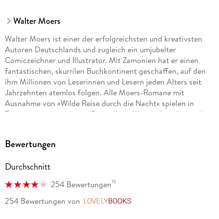
Walter Moers
Walter Moers ist einer der erfolgreichsten und kreativsten
Autoren Deutschlands und zugleich ein umjubelter
Comiczeichner und Illustrator. Mit Zamonien hat er einen
fantastischen, skurrilen Buchkontinent geschaffen, auf den
ihm Millionen von Leserinnen und Lesern jeden Alters seit
Jahrzehnten atemlos folgen. Alle Moers-Romane mit
Ausnahme von »Wilde Reise durch die Nacht« spielen in
Zamonien und wurden zu Bestsellern. Weitere beliebte und
erfolgreiche Charaktere von Walter Moers sind das Kleine
Arschloch, der Fönig und die Comicfigur Adolf.
Bewertungen
Durchschnitt
15
254 Bewertungen
254 Bewertungen
von
LovelyBooks