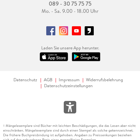
089 - 30 75 75 75
Mo. - Sa. 9.00 - 18.00 Uhr
Laden Sie unsere App herunter.
Datenschutz
AGB
Impressum
Widerrufsbelehrung
Datenschutzeinstellungen
Mängelexemplare sind Bücher mit leichten Beschädigungen, die das Lesen aber nicht
1
einschränken. Mängelexemplare sind durch einen Stempel als solche gekennzeichnet.
Die frühere Buchpreisbindung ist aufgehoben. Angaben zu Preissenkungen beziehen
sich auf den gebundenen Preis eines mangelfreien Exemplars.