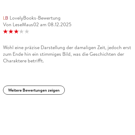
zustimmte. 1951, 1953 und 1954 erschienen die drei Romane,
die als die atmosphärisch genaueste Vergegenwärtigung des
LovelyBooks-Bewertung
Klimas der Adenauer-Republik gelten:
Von LeseMaus02
am
08.12.2025
Tauben im Gras, Das Treibhaus
und
Wohl eine präzise Darstellung der damaligen Zeit, jedoch erst
zum Ende hin ein stimmiges Bild, was die Geschichten der
Der Tod in Rom
Charaktere betrifft.
. Koeppen verschaffte mit
Nach Rußland und anderswohin, Amerikafahrt
Weitere Bewertungen zeigen
und
Reisen nach Frankreich
der Reiseliteratur in Deutschland hohes Ansehen.