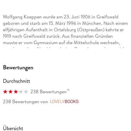
Wolfgang Koeppen wurde am 23. Juni 1906 in Greifswald
geboren und starb am 15. März 1996 in München. Nach einem
elfjährigen Aufenthalt in Ortelsburg (Ostpreußen) kehrte er
1919 nach Greifswald zurück. Aus finanziellen Gründen
musste er vom Gymnasium auf die Mittelschule wechseln,
von der er ohne Abschluss abging. Danach versuchte er sich
in ganz unterschiedlichen Berufen: in einer Buchhandlung, im
Stadttheater in Greifswald. Als Hilfskoch kam er nach
Bewertungen
Schweden und Finnland, in Würzburg arbeitete er als
Dramaturg. 1927 ließ er sich in Berlin nieder, wo er 1931 zwei
Durchschnitt
Jahre als fest angestellter Redakteur beim
15
238 Bewertungen
Berliner Börsen-Courier
238 Bewertungen
von
LovelyBooks
arbeitete. Er schrieb Reportagen, Feuilletons, auch erste
literarische Arbeiten entstanden. 1934 erschien sein erster
Roman,
Übersicht