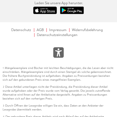
Laden Sie unsere App herunter.
Datenschutz
AGB
Impressum
Widerrufsbelehrung
Datenschutzeinstellungen
Mängelexemplare sind Bücher mit leichten Beschädigungen, die das Lesen aber nicht
1
einschränken. Mängelexemplare sind durch einen Stempel als solche gekennzeichnet.
Die frühere Buchpreisbindung ist aufgehoben. Angaben zu Preissenkungen beziehen
sich auf den gebundenen Preis eines mangelfreien Exemplars.
Diese Artikel unterliegen nicht der Preisbindung, die Preisbindung dieser Artikel
2
wurde aufgehoben oder der Preis wurde vom Verlag gesenkt. Die jeweils zutreffende
Alternative wird Ihnen auf der Artikelseite dargestellt. Angaben zu Preissenkungen
beziehen sich auf den vorherigen Preis.
Durch Öffnen der Leseprobe willigen Sie ein, dass Daten an den Anbieter der
3
Leseprobe übermittelt werden.
Der gebundene Preis dieses Artikels wird nach Ablauf des auf der Artikelseite
4