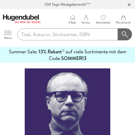
100 Tage Rückgaberecht***
Abholung in über 100 Filialen
Filiale
Konto
Merkzettel
Warenkorb
Hugendubel
Menu
Summer Sale:
13% Rabatt
auf viele Sortimente mit dem
12
mehr
Code
SOMMER13
erfahren