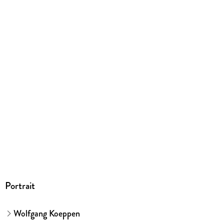
179/110/15 mm
ISBN
9783518188927
Herstelleradresse
Suhrkamp Verlag GmbH, Torstr. 44, 10119 Berlin,
info@suhrkamp.de
Portrait
Wolfgang Koeppen