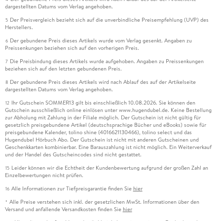
dargestellten Datums vom Verlag angehoben.
Der Preisvergleich bezieht sich auf die unverbindliche Preisempfehlung (UVP) des
5
Herstellers.
Der gebundene Preis dieses Artikels wurde vom Verlag gesenkt. Angaben zu
6
Preissenkungen beziehen sich auf den vorherigen Preis.
Die Preisbindung dieses Artikels wurde aufgehoben. Angaben zu Preissenkungen
7
beziehen sich auf den letzten gebundenen Preis.
Der gebundene Preis dieses Artikels wird nach Ablauf des auf der Artikelseite
8
dargestellten Datums vom Verlag angehoben.
Ihr Gutschein SOMMER13 gilt bis einschließlich 10.08.2026. Sie können den
12
Gutschein ausschließlich online einlösen unter www.hugendubel.de. Keine Bestellung
zur Abholung mit Zahlung in der Filiale möglich. Der Gutschein ist nicht gültig für
gesetzlich preisgebundene Artikel (deutschsprachige Bücher und eBooks) sowie für
preisgebundene Kalender, tolino shine (4016621130466), tolino select und das
Hugendubel Hörbuch Abo. Der Gutschein ist nicht mit anderen Gutscheinen und
Geschenkkarten kombinierbar. Eine Barauszahlung ist nicht möglich. Ein Weiterverkauf
und der Handel des Gutscheincodes sind nicht gestattet.
Leider können wir die Echtheit der Kundenbewertung aufgrund der großen Zahl an
15
Einzelbewertungen nicht prüfen.
Alle Informationen zur Tiefpreisgarantie finden Sie
hier
16
Alle Preise verstehen sich inkl. der gesetzlichen MwSt. Informationen über den
*
Versand und anfallende Versandkosten finden Sie
hier