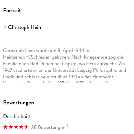
Portrait
Christoph Hein
Christoph Hein wurde am 8. April 1944 in
Heinzendorf/Schlesien geboren. Nach Kriegsende zog die
Familie nach Bad Düben bei Leipzig, wo Hein aufwuchs. Ab
1967 studierte er an der Universität Leipzig Philosophie und
Logik und schloss sein Studium 1971 an der Humboldt
Universität Berlin ab. Von 1974 bis 1979 arbeitete Hein als
Hausautor an der Volksbühne Berlin. Der Durchbruch gelang
ihm 1982/83 mit seiner Novelle
Bewertungen
Der fremde Freund / Drachenblut
Durchschnitt
.
15
28 Bewertungen