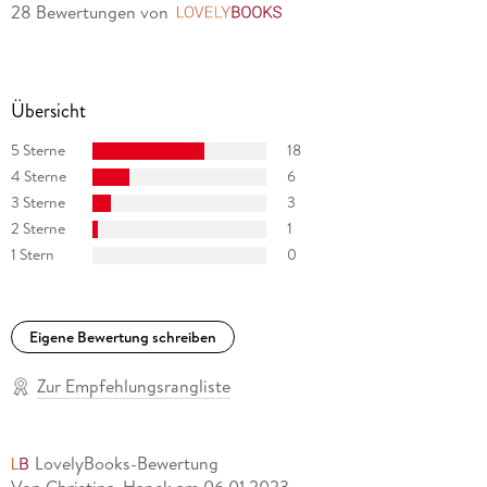
Hein wurde mit zahlreichen Preisen ausgezeichnet, u. a. mit
28 Bewertungen
von
LovelyBooks
dem Uwe-Johnson-Preis und Stefan-Heym-Preis. Sein
jüngster Roman
Das Narrenschiff
Übersicht
stand monatelang auf der Spiegel-Bestsellerliste.
5 Sterne
18
4 Sterne
6
3 Sterne
3
2 Sterne
1
1 Stern
0
Eigene Bewertung schreiben
Zur Empfehlungsrangliste
LovelyBooks-Bewertung