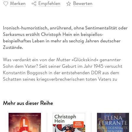
Merken
Empfehlen
Bewerten
Ironisch-humoristisch, anrührend, ohne Sentimentalität oder
Sarkasmus erzählt Christoph Hein ein beispiellos-
beispielhaftes Leben in mehr als sechzig Jahren deutscher
Zustände.
Was verdankt ein von der Mutter »Glückskind« genannter
Sohn dem Vater? Seit seiner Geburt im Jahr 1945 versucht
Konstantin Boggosch in der entstehenden DDR aus dem
Schatten seines kriegsverbrecherischen toten Vaters zu
treten: Er nimmt einen anderen Namen an, will in Marseille
Fremdenlegionär werden, reist kurz nach dem Mauerbau
wieder in die DDR ein, darf dort kein Abitur machen, bringt
Mehr aus dieser Reihe
es gleichwohl, glückliche Umstände ausnutzend - Glückskind
eben -, in den späten DDR-Jahren bis zum Rektor einer
Oberschule - fast.
Am Ende erkennt er: Eine Emanzipation von der allgemeinen
und der persönlichen Geschichte ist zum Scheitern verurteilt.