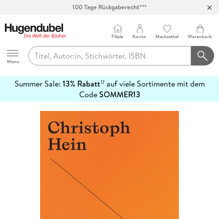
100 Tage Rückgaberecht***
Abholung in über 100 Filialen
Filiale
Konto
Merkzettel
Warenkorb
Hugendubel
Menu
Summer Sale:
13% Rabatt
auf viele Sortimente mit dem
12
mehr
Code
SOMMER13
erfahren