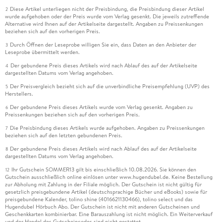
Diese Artikel unterliegen nicht der Preisbindung, die Preisbindung dieser Artikel
2
wurde aufgehoben oder der Preis wurde vom Verlag gesenkt. Die jeweils zutreffende
Alternative wird Ihnen auf der Artikelseite dargestellt. Angaben zu Preissenkungen
beziehen sich auf den vorherigen Preis.
Durch Öffnen der Leseprobe willigen Sie ein, dass Daten an den Anbieter der
3
Leseprobe übermittelt werden.
Der gebundene Preis dieses Artikels wird nach Ablauf des auf der Artikelseite
4
dargestellten Datums vom Verlag angehoben.
Der Preisvergleich bezieht sich auf die unverbindliche Preisempfehlung (UVP) des
5
Herstellers.
Der gebundene Preis dieses Artikels wurde vom Verlag gesenkt. Angaben zu
6
Preissenkungen beziehen sich auf den vorherigen Preis.
Die Preisbindung dieses Artikels wurde aufgehoben. Angaben zu Preissenkungen
7
beziehen sich auf den letzten gebundenen Preis.
Der gebundene Preis dieses Artikels wird nach Ablauf des auf der Artikelseite
8
dargestellten Datums vom Verlag angehoben.
Ihr Gutschein SOMMER13 gilt bis einschließlich 10.08.2026. Sie können den
12
Gutschein ausschließlich online einlösen unter www.hugendubel.de. Keine Bestellung
zur Abholung mit Zahlung in der Filiale möglich. Der Gutschein ist nicht gültig für
gesetzlich preisgebundene Artikel (deutschsprachige Bücher und eBooks) sowie für
preisgebundene Kalender, tolino shine (4016621130466), tolino select und das
Hugendubel Hörbuch Abo. Der Gutschein ist nicht mit anderen Gutscheinen und
Geschenkkarten kombinierbar. Eine Barauszahlung ist nicht möglich. Ein Weiterverkauf
und der Handel des Gutscheincodes sind nicht gestattet.