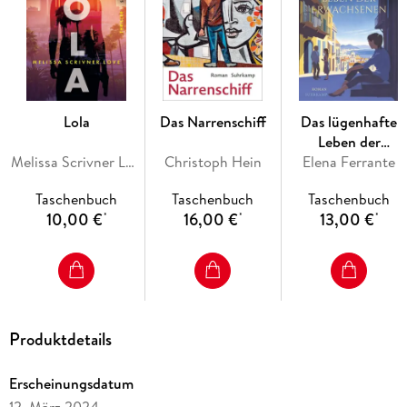
Durch solche Verkettung von Vergangenheit und Gegenwart
wird aus dem Glückskind ein Unheilskind. Gerade dadurch
verkörpert Boggosch wie in einem Brennspiegel die
unterschiedlichsten Gegebenheiten Deutschlands in den
politischen, gesellschaftlichen und privaten Bereichen.
Lola
Das Narrenschiff
Das lügenhafte
Leben der
Melissa Scrivner Love
Christoph Hein
Elena Ferrante
Erwachsenen
Taschenbuch
Taschenbuch
Taschenbuch
10,00 €
16,00 €
13,00 €
*
*
*
Produktdetails
Erscheinungsdatum