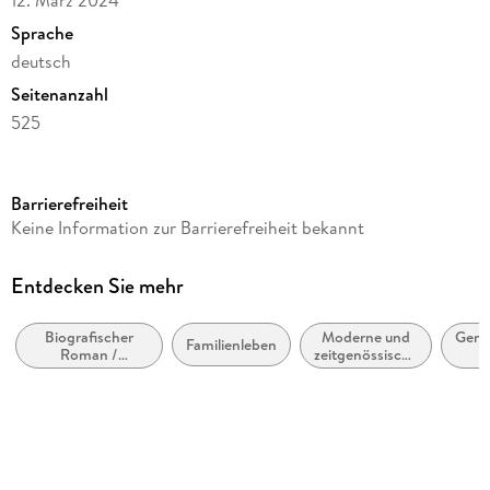
12. März 2024
Sprache
deutsch
Seitenanzahl
525
Reihe
Suhrkamp Verlag
Barrierefreiheit
Autor/Autorin
Keine Information zur Barrierefreiheit bekannt
Christoph Hein
Verlag/Hersteller
Entdecken Sie mehr
Suhrkamp Verlag
Biografischer
Moderne und
Gene
Produktart
Familienleben
Roman /
zeitgenössische
F
kartoniert
Autobiografischer
Belletristik:
Roman
allgemein und
Gewicht
literarisch
358 g
Größe (L/B/H)