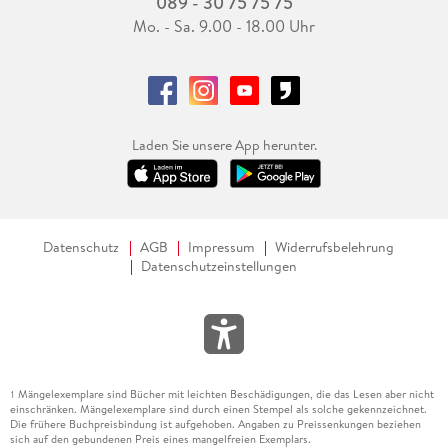
089 - 30 75 75 75
Mo. - Sa. 9.00 - 18.00 Uhr
Laden Sie unsere App herunter.
Datenschutz
AGB
Impressum
Widerrufsbelehrung
Datenschutzeinstellungen
Mängelexemplare sind Bücher mit leichten Beschädigungen, die das Lesen aber nicht
1
einschränken. Mängelexemplare sind durch einen Stempel als solche gekennzeichnet.
Die frühere Buchpreisbindung ist aufgehoben. Angaben zu Preissenkungen beziehen
sich auf den gebundenen Preis eines mangelfreien Exemplars.