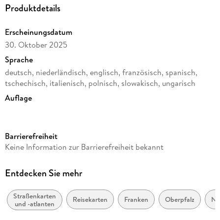
Produktdetails
Erscheinungsdatum
30. Oktober 2025
Sprache
deutsch, niederländisch, englisch, französisch, spanisch,
tschechisch, italienisch, polnisch, slowakisch, ungarisch
Auflage
Neuauflage
Reihe
Barrierefreiheit
freytag & berndt Straßenkarte
Keine Information zur Barrierefreiheit bekannt
Herausgegeben von
Freytag & Berndt
Entdecken Sie mehr
Verlag/Hersteller
KOMPASS Freytag & Berndt
Straßenkarten
Reisekarten
Franken
Oberpfalz
Ni
und -atlanten
Produktart