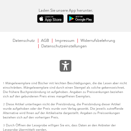
Laden Sie unsere App herunter.
Datenschutz
AGB
Impressum
Widerrufsbelehrung
Datenschutzeinstellungen
Mängelexemplare sind Bücher mit leichten Beschädigungen, die das Lesen aber nicht
1
einschränken. Mängelexemplare sind durch einen Stempel als solche gekennzeichnet.
Die frühere Buchpreisbindung ist aufgehoben. Angaben zu Preissenkungen beziehen
sich auf den gebundenen Preis eines mangelfreien Exemplars.
Diese Artikel unterliegen nicht der Preisbindung, die Preisbindung dieser Artikel
2
wurde aufgehoben oder der Preis wurde vom Verlag gesenkt. Die jeweils zutreffende
Alternative wird Ihnen auf der Artikelseite dargestellt. Angaben zu Preissenkungen
beziehen sich auf den vorherigen Preis.
Durch Öffnen der Leseprobe willigen Sie ein, dass Daten an den Anbieter der
3
Leseprobe übermittelt werden.