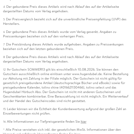
Der gebundene Preis dieses Artikels wird nach Ablauf des auf der Artikelseite
4
dargestellten Datums vom Verlag angehoben.
Der Preisvergleich bezieht sich auf die unverbindliche Preisempfehlung (UVP) des
5
Herstellers.
Der gebundene Preis dieses Artikels wurde vom Verlag gesenkt. Angaben zu
6
Preissenkungen beziehen sich auf den vorherigen Preis.
Die Preisbindung dieses Artikels wurde aufgehoben. Angaben zu Preissenkungen
7
beziehen sich auf den letzten gebundenen Preis.
Der gebundene Preis dieses Artikels wird nach Ablauf des auf der Artikelseite
8
dargestellten Datums vom Verlag angehoben.
Ihr Gutschein SOMMER13 gilt bis einschließlich 10.08.2026. Sie können den
12
Gutschein ausschließlich online einlösen unter www.hugendubel.de. Keine Bestellung
zur Abholung mit Zahlung in der Filiale möglich. Der Gutschein ist nicht gültig für
gesetzlich preisgebundene Artikel (deutschsprachige Bücher und eBooks) sowie für
preisgebundene Kalender, tolino shine (4016621130466), tolino select und das
Hugendubel Hörbuch Abo. Der Gutschein ist nicht mit anderen Gutscheinen und
Geschenkkarten kombinierbar. Eine Barauszahlung ist nicht möglich. Ein Weiterverkauf
und der Handel des Gutscheincodes sind nicht gestattet.
Leider können wir die Echtheit der Kundenbewertung aufgrund der großen Zahl an
15
Einzelbewertungen nicht prüfen.
Alle Informationen zur Tiefpreisgarantie finden Sie
hier
16
Alle Preise verstehen sich inkl. der gesetzlichen MwSt. Informationen über den
*