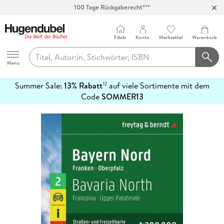
100 Tage Rückgaberecht***
Abholung in über 100 Filialen
Filiale
Konto
Merkzettel
Warenkorb
Hugendubel
Menu
Summer Sale:
13% Rabatt
auf viele Sortimente mit dem
12
mehr
Code
SOMMER13
erfahren