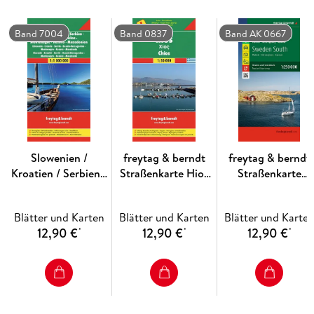
Sprachen: Polnisch, Tschechisch, Englisch, Niederländisch,
Band 7004
Band 0837
Band AK 0667
Deutsch, Italienisch, Ungarisch, Spanisch, Slowakisch,
Französisch
Slowenien /
freytag & berndt
freytag & berndt
Kroatien / Serbien /
Straßenkarte Hios
Straßenkarte
Bosnien-
1:50.000
Schweden Süd
Herzegowina /
1:250.000
Blätter und Karten
Blätter und Karten
Blätter und Karte
Montenegro /
12,90 €
12,90 €
12,90 €
*
*
*
Kosovo /
Mazedonien 1 : 1
000 000. Autokarte