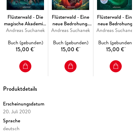
Flüsterwald - Die
Flüsterwald - Eine
Flüsterwald - Eine
magische Akademie.
neue Bedrohung.
neue Bedrohung.
Andreas Suchanek
Die Rache der
Andreas Suchanek
Der verborgene
Andreas Suchane
Der letzte Funken
Spiegelkrieger
Meisterschlüssel.
Magie. Mit
Buch (gebunden)
Buch (gebunden)
Buch (gebunden)
(Flüsterwald, Bd. III-
(Flüsterwald, Staffel
Farbschnitt nur in
15,00 €
15,00 €
15,00 €
*
*
*
4)
II, Bd. 1)
der 1. Auflage!
(Flüsterwald, Staffe
II, Bd. 4)
Produktdetails
Erscheinungsdatum
20. Juli 2020
Sprache
deutsch