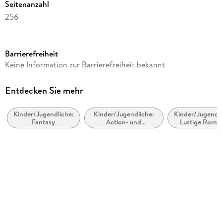
Seitenanzahl
256
Altersempfehlung
ab 9 Jahre
Barrierefreiheit
Reihe
Keine Information zur Barrierefreiheit bekannt
Flüsterwald, 1
Autor/Autorin
Entdecken Sie mehr
Andreas Suchanek
Kinder/Jugendliche:
Kinder/Jugendliche:
Kinder/Jugendli
Illustrationen
Fantasy
Action- und
Lustige Roma
Timo Grubing
Abenteuergeschichten
Verlag/Hersteller
Ueberreuter Verlag
Produktart
gebunden
Gewicht
448 g