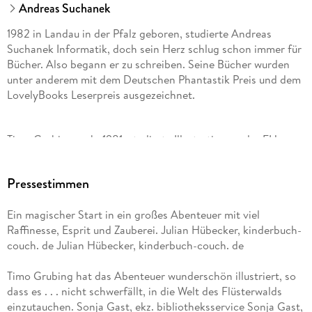
Andreas Suchanek
1982 in Landau in der Pfalz geboren, studierte Andreas
Suchanek Informatik, doch sein Herz schlug schon immer für
Bücher. Also begann er zu schreiben. Seine Bücher wurden
unter anderem mit dem Deutschen Phantastik Preis und dem
LovelyBooks Leserpreis ausgezeichnet.
Timo Grubing, geb. 1981, studierte Illustration an der FH
Münster. Als freier Illustrator ist er in den verschiedensten
Bereichen tätig: Er bebildert Kinder- und Jugendbücher,
Pressestimmen
Spiele und Comics und eigentlich alles, was ihm unter den
Stift gerät.
Ein magischer Start in ein großes Abenteuer mit viel
Raffinesse, Esprit und Zauberei. Julian Hübecker, kinderbuch-
couch. de Julian Hübecker, kinderbuch-couch. de
Timo Grubing hat das Abenteuer wunderschön illustriert, so
dass es . . . nicht schwerfällt, in die Welt des Flüsterwalds
einzutauchen. Sonja Gast, ekz. bibliotheksservice Sonja Gast,