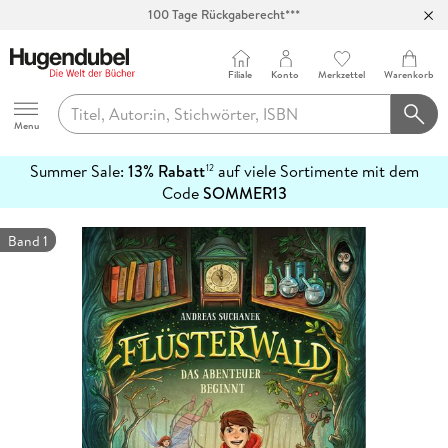
100 Tage Rückgaberecht***
Abholung in über 100 Filialen
Filiale
Konto
Merkzettel
Warenkorb
Hugendubel
Menu
Summer Sale:
13% Rabatt
auf viele Sortimente mit dem
12
mehr
Code
SOMMER13
erfahren
Band 1