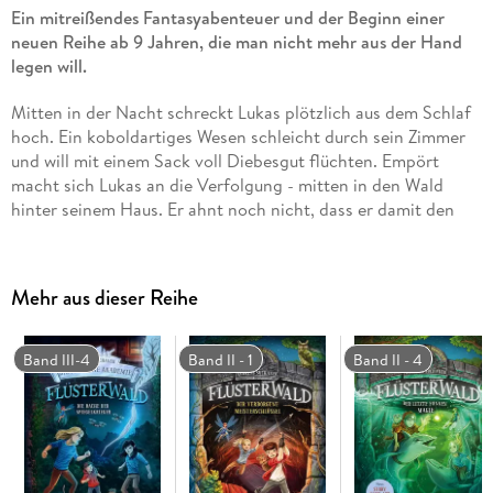
Ein mitreißendes Fantasyabenteuer und der Beginn einer
neuen Reihe ab 9 Jahren, die man nicht mehr aus der Hand
legen will.
Mitten in der Nacht schreckt Lukas plötzlich aus dem Schlaf
hoch. Ein koboldartiges Wesen schleicht durch sein Zimmer
und will mit einem Sack voll Diebesgut flüchten. Empört
macht sich Lukas an die Verfolgung - mitten in den Wald
hinter seinem Haus. Er ahnt noch nicht, dass er damit den
Bannkreis zu einer verbotenen Welt durchbrochen hat . . . zu
einer Welt, in der Menschen von schattenartigen Warks
gnadenlos gejagt werden. Doch warum konnte Lukas die
Mehr aus dieser Reihe
Grenze zum Flüsterwald überqueren und welche Geheimnisse
verbergen sich zwischen den Zweigen der Bäume?
Band III-4
Band II - 1
Band II - 4
Buchtrailer:
https://www. youtube. com/watch? v=_dvCqYxp1y0