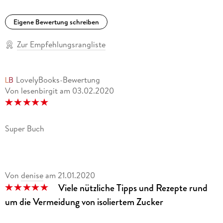
Ernährungsmedizin und fu hrt eine Schwerpunktpraxis fu r
Diabetes und Ernährung in Kiel. Als ehemalige
Eigene Bewertung schreiben
Leistungssportlerin und Trainerin interessierte sie sich schon
fru h fu r gesunde Ernährung. Jetzt als Hausärztin liegt es ihr
Zur Empfehlungsrangliste
am Herzen, eine gesunde und gesunderhaltende
Ernährungsweise fu r alle zu ermöglichen. Seit Januar 2020
ergänzt sie das Team der beliebten Ernährungs-Docs im
LovelyBooks-Bewertung
NDR.
Von lesenbirgit
am
03.02.2020
Super Buch
Von
denise
am
21.01.2020
Viele nützliche Tipps und Rezepte rund
um die Vermeidung von isoliertem Zucker