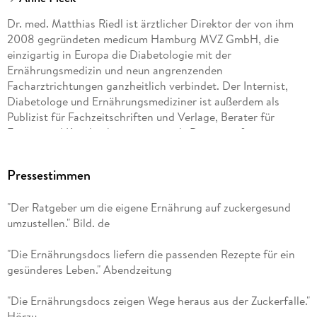
Dr. med. Matthias Riedl ist ärztlicher Direktor der von ihm
2008 gegründeten medicum Hamburg MVZ GmbH, die
einzigartig in Europa die Diabetologie mit der
Ernährungsmedizin und neun angrenzenden
Facharztrichtungen ganzheitlich verbindet. Der Internist,
Diabetologe und Ernährungsmediziner ist außerdem als
Publizist für Fachzeitschriften und Verlage, Berater für
Firmen und Krankenkassen sowie als Dozent auf
internationalen Kongressen und Lehrbeauftragter zweier
Universitäten tätig. Im Vorstand des Bundesverbands
Pressestimmen
Deutscher Ernährungsmediziner (BDEM e. V.) engagiert er
sich für die Förderung der Ernährungstherapie. 2013 nahm
"Der Ratgeber um die eigene Ernährung auf zuckergesund
ihn das Magazin Focus in seine Empfehlungsliste Top-
umzustellen." Bild. de
Mediziner auf.
"Die Ernährungsdocs liefern die passenden Rezepte für ein
Dr. med. Anne Fleck ist seit Jahren auf dem Gebiet der
gesünderes Leben." Abendzeitung
innovativen Ernährungs- und Präventionsmedizin tätig. Als
Fachärztin für innere Medizin und Rheumatologie mit
"Die Ernährungsdocs zeigen Wege heraus aus der Zuckerfalle."
Expertise in Naturheilverfahren und ganzheitlichen
Hörzu
Heilmethoden verfolgt sie seit Jahren den Ansatz, modernste