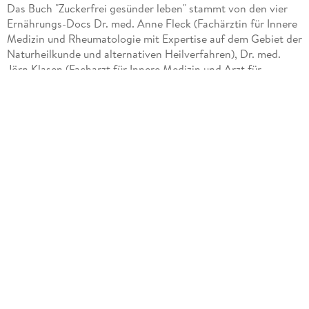
Das Buch "Zuckerfrei gesünder leben" stammt von den vier
Ernährungs-Docs Dr. med. Anne Fleck (Fachärztin für Innere
Medizin und Rheumatologie mit Expertise auf dem Gebiet der
Naturheilkunde und alternativen Heilverfahren), Dr. med.
Jörn Klasen (Facharzt für Innere Medizin und Arzt für
Anthroposophische Medizin und Naturheilverfahren), Dr.
med. Matthias Riedl (Internist, Diabetologe und
Ernährungsmediziner) und Dr. med. Silja Schäfer (Ärztin für
Allgemein- und Ernährungsmedizin). Die Texte wurden von
Franziska Pfeiffer geschrieben und die Rezepte stammen von
Martina Kittler.
In der heutigen Zeit gibt es nur wenig verarbeitete
Lebensmittel, die keinen zusätzlichen Zucker enthalten.
Dieser ist für uns Verbraucher auf Grund der verwendeten
Bezeichnungen nicht immer auf den ersten Blick erkennbar.
Dass Zucker negative Folgen, wie beispielsweise
Übergewicht, Diabetes Typ 2, Bluthochdruck oder Herz-
Kreislauf-Erkrankungen verursachen kann, ist bekannt.
Trotzdem fällt es den meisten schwer ihren Zuckerkonsum zu