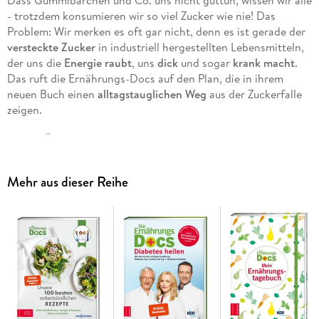
- trotzdem konsumieren wir so viel Zucker wie nie! Das
Problem: Wir merken es oft gar nicht, denn es ist gerade der
versteckte Zucker
in industriell hergestellten Lebensmitteln,
der uns die
Energie raubt
, uns
dick
und sogar
krank macht
.
Das ruft die Ernährungs-Docs auf den Plan, die in ihrem
neuen Buch einen
alltagstauglichen Weg
aus der Zuckerfalle
zeigen.
Die TV-Ärzte erläutern, warum Zucker ein »heimlicher Killer«
ist und wo er sich versteckt. Sie geben
nützliche Tipps
, wie
man Zucker vermeiden kann, und bewerten neue exotische
Mehr aus dieser Reihe
Alternativen
. Vor allem zeigen sie, wie wir unsere
Ernährung
umstellen
müssen, um den antrainierten Heißhunger auf
Süßes erfolgreich in den Griff zu bekommen. Und die
passenden Rezepte
liefern sie natürlich gleich mit! Also: Raus
aus der Zuckerfalle und rein in ein neues, zuckerfreies Leben!
Basiswissen
: So wirkt Zucker auf den Körper
Alltagstaugliche Tipps
: Raus aus der Zuckerfalle