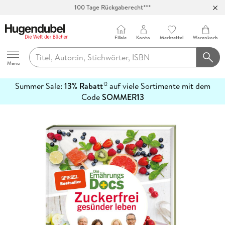
100 Tage Rückgaberecht***
Abholung in über 100 Filialen
Filiale
Konto
Merkzettel
Warenkorb
Hugendubel
Menu
Summer Sale:
13% Rabatt
auf viele Sortimente mit dem
12
mehr
Code
SOMMER13
erfahren