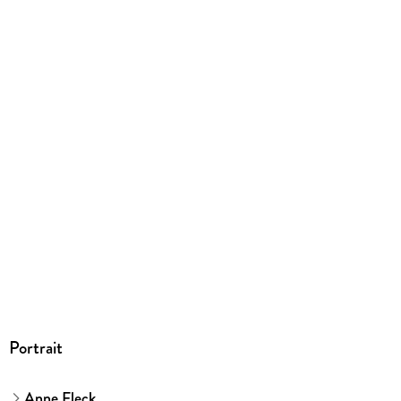
9783965840034
Herstelleradresse
Edel Verlagsgruppe GmbH, Neumühlen 17, 22763 Hamburg,
kontakt@edelverlagsgruppe.de
Portrait
Anne Fleck