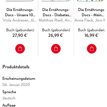
Schritt für Schritt: So gelingt die
Ernährungsumstellung
Die Ernährungs-
Die Ernährungs-
Die Ernährungs-
Gesunder Genuss:
über 60 clevere Rezeptideen
von
Docs - Unsere 100
Docs - Diabetes
Docs - Mein
Frühstück bis Desserts
besten
Viola Andresen, Jörn Klasen, Matthias Riedl, Silja Schäfer
heilen
Matthias Riedl, Anne Fleck, Jörn Klasen
Ernährungstagebu
Anne Fleck, Jörn Klasen, Ma
antientzündlichen
Buch (gebunden)
Buch (gebunden)
Buch (gebunden)
Rezepte
27,90 €
26,99 €
16,99 €
*
*
*
Produktdetails
Erscheinungsdatum
06. Januar 2020
Sprache
deutsch
Auflage