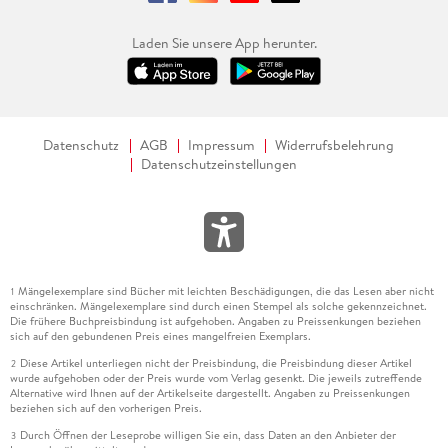
Laden Sie unsere App herunter.
Datenschutz
AGB
Impressum
Widerrufsbelehrung
Datenschutzeinstellungen
Mängelexemplare sind Bücher mit leichten Beschädigungen, die das Lesen aber nicht
1
einschränken. Mängelexemplare sind durch einen Stempel als solche gekennzeichnet.
Die frühere Buchpreisbindung ist aufgehoben. Angaben zu Preissenkungen beziehen
sich auf den gebundenen Preis eines mangelfreien Exemplars.
Diese Artikel unterliegen nicht der Preisbindung, die Preisbindung dieser Artikel
2
wurde aufgehoben oder der Preis wurde vom Verlag gesenkt. Die jeweils zutreffende
Alternative wird Ihnen auf der Artikelseite dargestellt. Angaben zu Preissenkungen
beziehen sich auf den vorherigen Preis.
Durch Öffnen der Leseprobe willigen Sie ein, dass Daten an den Anbieter der
3