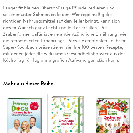
Länger fit bleiben, überschüssige Pfunde verlieren und
seltener unter Schmerzen leiden: Wer regelmäßig die
richtigen Nahrungsmittel auf den Teller bringt, kann sich
diesen Wunsch ganz leicht und lecker erfüllen. Die
Zauberformel dafür ist eine antientzündliche Ernährung, wie
die renommierten Ernährungs-Docs sie empfehlen. In Ihrem
Super-Kochbuch präsentieren sie ihre 100 besten Rezepte,
mit denen jeder die wirksamen Gesundheitsbooster aus der
Küche Tag für Tag ohne großen Aufwand genießen kann.
Warum "
Unsere 100 besten antientzündlichen Rezepte"
ideal für
Sie ist:
Mehr aus dieser Reihe
Essen als Medizin:
100 Rezepte, die das Immunsystem
stärken, Stoffwechselprozesse in Gang halten und die
Lebensqualität verbessern
Wissenschaftlich fundiert:
das neue Super-Kochbuch der
renommierten TV-Ärzte zum Thema chronische und stille
Entzündungen