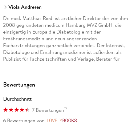
Viola Andresen
Dr. med. Matthias Riedl ist ärztlicher Direktor der von ihm
2008 gegründeten medicum Hamburg MVZ GmbH, die
einzigartig in Europa die Diabetologie mit der
Ernährungsmedizin und neun angrenzenden
Facharztrichtungen ganzheitlich verbindet. Der Internist,
Diabetologe und Ernährungsmediziner ist außerdem als
Publizist für Fachzeitschriften und Verlage, Berater für
Firmen und Krankenkassen sowie als Dozent auf
internationalen Kongressen und Lehrbeauftragter zweier
Universitäten tätig. Im Vorstand des Bundesverbands
Bewertungen
Deutscher Ernährungsmediziner (BDEM e. V.) engagiert er
sich für die Förderung der Ernährungstherapie. 2013 nahm
Durchschnitt
ihn das Magazin Focus in seine Empfehlungsliste Top-
Mediziner auf.
15
7 Bewertungen
Dr. med. Viola Andresen ist Fachärztin fu r Innere Medizin
6 Bewertungen
von
LovelyBooks
und leitet das Bauchzentrum am Medizinicum Hamburg. Sie
beschäftigt sich mit chronischen Verdauungsbeschwerden,