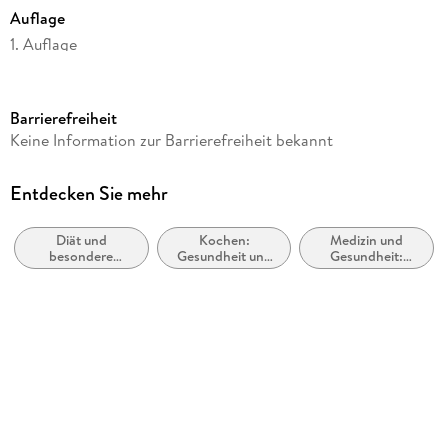
Auflage
1. Auflage
Seitenanzahl
224
Barrierefreiheit
Reihe
Keine Information zur Barrierefreiheit bekannt
Die Ernährungs-Docs
Autor/Autorin
Entdecken Sie mehr
Viola Andresen, Jörn Klasen, Matthias Riedl, Silja Schäfer
Diät und
Kochen:
Medizin und
Verlag/Hersteller
besondere
Gesundheit und
Gesundheit:
ZS Verlag
Ernährung
Vollwertkost
Ratgeber,
Sachbuch
Produktart
gebunden
Abbildungen
160 Abb.
Gewicht
998 g