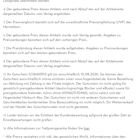
Leseprobe übermittelt werden.
Der gebundene Preis dieses Artikels wird nach Ablauf des auf der Artikelseite
4
dargestellten Datums vom Verlag angehoben.
Der Preisvergleich bezieht sich auf die unverbindliche Preisempfehlung (UVP) des
5
Herstellers.
Der gebundene Preis dieses Artikels wurde vom Verlag gesenkt. Angaben zu
6
Preissenkungen beziehen sich auf den vorherigen Preis.
Die Preisbindung dieses Artikels wurde aufgehoben. Angaben zu Preissenkungen
7
beziehen sich auf den letzten gebundenen Preis.
Der gebundene Preis dieses Artikels wird nach Ablauf des auf der Artikelseite
8
dargestellten Datums vom Verlag angehoben.
Ihr Gutschein SOMMER13 gilt bis einschließlich 10.08.2026. Sie können den
12
Gutschein ausschließlich online einlösen unter www.hugendubel.de. Keine Bestellung
zur Abholung mit Zahlung in der Filiale möglich. Der Gutschein ist nicht gültig für
gesetzlich preisgebundene Artikel (deutschsprachige Bücher und eBooks) sowie für
preisgebundene Kalender, tolino shine (4016621130466), tolino select und das
Hugendubel Hörbuch Abo. Der Gutschein ist nicht mit anderen Gutscheinen und
Geschenkkarten kombinierbar. Eine Barauszahlung ist nicht möglich. Ein Weiterverkauf
und der Handel des Gutscheincodes sind nicht gestattet.
Leider können wir die Echtheit der Kundenbewertung aufgrund der großen Zahl an
15
Einzelbewertungen nicht prüfen.
Alle Informationen zur Tiefpreisgarantie finden Sie
hier
16
Alle Preise verstehen sich inkl. der gesetzlichen MwSt. Informationen über den
*