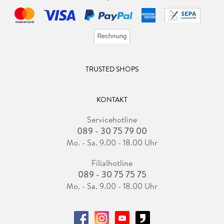
weitere Informationen zum Beispiel zu einer Zutat. Durch
Symbole wird kenntlich gemacht, ob das jeweilige Gericht
vegan, vegetarisch, reich an Pflanzeneiweiß und/oder low
carb ist und/oder gesunde Fette enthält. Hilfreich ist, dass
für die Rezepte fast nur Zutaten benötigt werden, die leicht
zu beschaffen sind. Der zeitliche Aufwand für ihre Umsetzung
TRUSTED SHOPS
hält sich ebenfalls in Grenzen.
Insgesamt ist es ein gelungenes Kochbuch, das neben den
KONTAKT
abwechslungsreichen Rezepten viele hilfreiche Informationen
und Tipps vermittelt, die gut umsetzbar sind. Ich nutze es
Servicehotline
daher sehr gerne und empfehle es auch gerne weiter.
089 - 30 75 79 00
Mo. - Sa. 9.00 - 18.00 Uhr
Filialhotline
089 - 30 75 75 75
Mo. - Sa. 9.00 - 18.00 Uhr