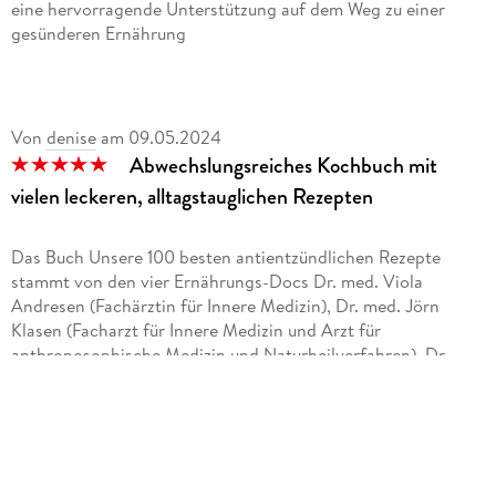
eine hervorragende Unterstützung auf dem Weg zu einer
Medizin und Naturheilverfahren. Über 15 Jahre war er
gesünderen Ernährung
Chefarzt und zehn Jahre stellvertretender ärztlicher Direktor
am Asklepios Westklinikum Hamburg. Seit 2015 ist er am
Medizinicum Hamburg in eigener Praxis tätig. Jörn Klasen
gilt als ausgewiesener Experte fu r Integrative Medizin, er
verbindet die Schulmedizin mit Naturheilkunde,
Von
denise
am
09.05.2024
anthroposophischer und tibetanischer Medizin.
Abwechslungsreiches Kochbuch mit
vielen leckeren, alltagstauglichen Rezepten
Das Buch Unsere 100 besten antientzündlichen Rezepte
stammt von den vier Ernährungs-Docs Dr. med. Viola
Andresen (Fachärztin für Innere Medizin), Dr. med. Jörn
Klasen (Facharzt für Innere Medizin und Arzt für
anthroposophische Medizin und Naturheilverfahren), Dr.
med. Matthias Riedl (Internist, Diabetologe und
Ernährungsmediziner) und Dr. med. Silja Schäfer (Ärztin für
Allgemein- und Ernährungsmedizin). Die Texte wurden von
Franziska Pfeiffer geschrieben und die Rezepte stammen von
Martina Kittler.