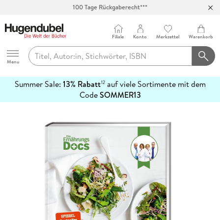
100 Tage Rückgaberecht***
Abholung in über 100 Filialen
Filiale
Konto
Merkzettel
Warenkorb
Hugendubel
Menu
Summer Sale:
13% Rabatt
auf viele Sortimente mit dem
12
mehr
Code
SOMMER13
erfahren