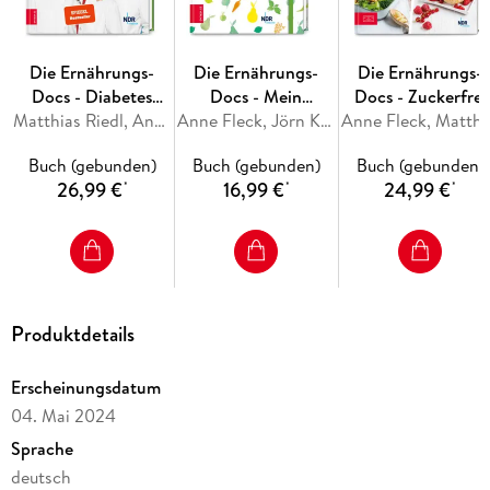
Schritt für Schritt zum Erfolg -
mit
leicht umsetzbaren
Rezepten und bewährten Tipps und Tricks aus der Praxis
Die Ernährungs-
Die Ernährungs-
Die Ernährungs-
Das Wichtigste in Kürze:
warum entzündliche Prozesse im
Docs - Diabetes
Docs - Mein
Docs - Zuckerfrei
Körper bei vielen Erkrankungen eine Rolle spielen
heilen
Matthias Riedl, Anne Fleck, Jörn Klasen
Ernährungstagebuch
Anne Fleck, Jörn Klasen, Matthias Riedl, Silja Schäfer
gesünder leben
Anne Fleck, Matt
Buch (gebunden)
Buch (gebunden)
Buch (gebunden)
26,99 €
16,99 €
24,99 €
Die beste Medizin kommt aus dem Kochtopf - diese Rezepte
*
*
*
lösen Sie nicht in der Apotheke, sondern in der Küche ein
Produktdetails
Erscheinungsdatum
04. Mai 2024
Sprache
deutsch