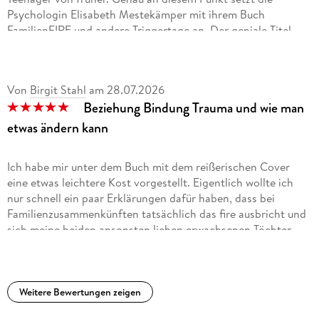
Psychologin Elisabeth Mestekämper mit ihrem Buch
FamilienFIRE und andere Triggertage an. Der geniale Titel,
der mit den Begriffen Familienfeier und dem emotionalen
Feuer spielt, beschreibt perfekt den Kern des Ratgebers.
Von
Birgit Stahl
am
28.07.2026
Das Buch ist logisch und durchdacht in vier große Abschnitte
Beziehung Bindung Trauma und wie man
unterteilt. Mestekämper nutzt fundierte
tiefenpsychologische Ansätze, die dem Leser in gut
etwas ändern kann
verständlicher Sprache näher gebracht werden.
Ich habe mir unter dem Buch mit dem reißerischen Cover
Neben den theoretischen Grundlagen liefert die Autorin
eine etwas leichtere Kost vorgestellt. Eigentlich wollte ich
handfeste, wirksame Strategien zur Emotionsregulation und
nur schnell ein paar Erklärungen dafür haben, dass bei
Konfrontation.
Familienzusammenkünften tatsächlich das fire ausbricht und
sich meine beiden ansonsten lieben erwachsenen Töchter
Eine absolute Buchempfehlung für alle, die das eigene
immer wieder in die Haare kriegen wie einst als Teenis.
Familiensystem besser durchschauen und ungesunde
In Wirklichkeit handelt es sich um eine anspruchsvolle
Lektüre, in der die Autorin eine richtig gute und ausführliche
Einführung in die Thematik präsentiert. Man muss also
Weitere Bewertungen zeigen
Geduld haben und sich drauf einlassen, dann kann man sehr