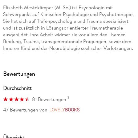
Elisabeth Mestekämper (M. Sc.) ist Psychologin mit
Schwerpunkt auf Klinischer Psychologie und Psychotherapie.
Sie hat sich auf Tiefenpsychologie und Trauma spezialisiert
und ist zusätzlich in Lösungsorientierter Traumatherapie
ausgebildet. Ihre Arbeit widmet sie vor allem den Themen
Bindung, Trauma, transgenerationale Prägungen, sowie dem
Inneren Kind und der Neurobiologie seelischer Verletzungen.
Ihr Anliegen ist es, komplexes psychologisches Wissen
verständlich und zugänglich zu machen getreu ihrem Leitsatz:
Heilung soll kein Privileg sein. Mit ihrem traumasensiblen
Bewertungen
Ansatz INTEGRA begleitet sie Menschen dabei, verdrängte
Emotionen und Erfahrungen zu verstehen und wieder eine
Durchschnitt
tiefere Verbindung zu ihrem authentischen Selbst
herzustellen.
15
81 Bewertungen
47 Bewertungen
von
LovelyBooks
Übersicht