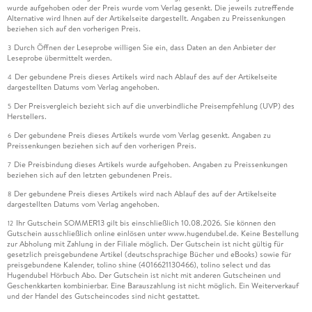
wurde aufgehoben oder der Preis wurde vom Verlag gesenkt. Die jeweils zutreffende
Alternative wird Ihnen auf der Artikelseite dargestellt. Angaben zu Preissenkungen
beziehen sich auf den vorherigen Preis.
Durch Öffnen der Leseprobe willigen Sie ein, dass Daten an den Anbieter der
3
Leseprobe übermittelt werden.
Der gebundene Preis dieses Artikels wird nach Ablauf des auf der Artikelseite
4
dargestellten Datums vom Verlag angehoben.
Der Preisvergleich bezieht sich auf die unverbindliche Preisempfehlung (UVP) des
5
Herstellers.
Der gebundene Preis dieses Artikels wurde vom Verlag gesenkt. Angaben zu
6
Preissenkungen beziehen sich auf den vorherigen Preis.
Die Preisbindung dieses Artikels wurde aufgehoben. Angaben zu Preissenkungen
7
beziehen sich auf den letzten gebundenen Preis.
Der gebundene Preis dieses Artikels wird nach Ablauf des auf der Artikelseite
8
dargestellten Datums vom Verlag angehoben.
Ihr Gutschein SOMMER13 gilt bis einschließlich 10.08.2026. Sie können den
12
Gutschein ausschließlich online einlösen unter www.hugendubel.de. Keine Bestellung
zur Abholung mit Zahlung in der Filiale möglich. Der Gutschein ist nicht gültig für
gesetzlich preisgebundene Artikel (deutschsprachige Bücher und eBooks) sowie für
preisgebundene Kalender, tolino shine (4016621130466), tolino select und das
Hugendubel Hörbuch Abo. Der Gutschein ist nicht mit anderen Gutscheinen und
Geschenkkarten kombinierbar. Eine Barauszahlung ist nicht möglich. Ein Weiterverkauf
und der Handel des Gutscheincodes sind nicht gestattet.