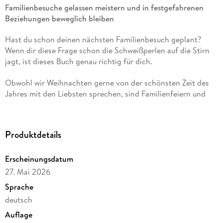
Familienbesuche gelassen meistern und in festgefahrenen
Beziehungen beweglich bleiben
Hast du schon deinen nächsten Familienbesuch geplant?
Wenn dir diese Frage schon die Schweißperlen auf die Stirn
jagt, ist dieses Buch genau richtig für dich.
Obwohl wir Weihnachten gerne von der schönsten Zeit des
Jahres mit den Liebsten sprechen, sind Familienfeiern und
Heimatbesuche für viele von uns nicht nur mit Vorfreude
verbunden, sondern ganz im Gegenteil: mit
Erwartungsdruck,
Konfrontation mit alten Konflikten und Themen, die man
Produktdetails
längst hinter sich gelassen zu haben glaubte.
Plötzlich
kommen
Gefühle
hoch, denen du im Alltag geschickt
Erscheinungsdatum
ausweichen kannst, und dann erwischen sie dich mit voller
Wucht. Damit du beim nächsten Familienbesuch nicht wie
27. Mai 2026
ohnmächtig versuchst, die Tage einfach nur zu überstehen,
Sprache
liefert dir dieser Ratgeber das
Tool-Kit,
das du brauchst, um
deutsch
dich souverän durch deine Familienthemen zu navigieren.
Auflage