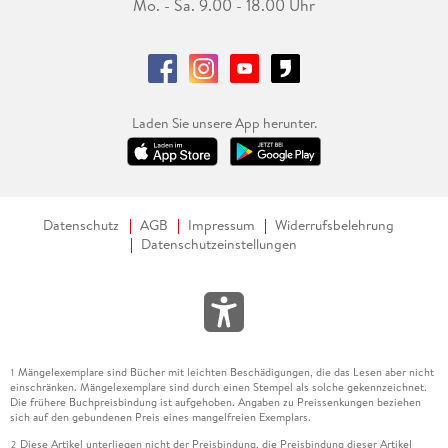
Mo. - Sa. 9.00 - 18.00 Uhr
Laden Sie unsere App herunter.
Datenschutz
AGB
Impressum
Widerrufsbelehrung
Datenschutzeinstellungen
Mängelexemplare sind Bücher mit leichten Beschädigungen, die das Lesen aber nicht
1
einschränken. Mängelexemplare sind durch einen Stempel als solche gekennzeichnet.
Die frühere Buchpreisbindung ist aufgehoben. Angaben zu Preissenkungen beziehen
sich auf den gebundenen Preis eines mangelfreien Exemplars.
Diese Artikel unterliegen nicht der Preisbindung, die Preisbindung dieser Artikel
2