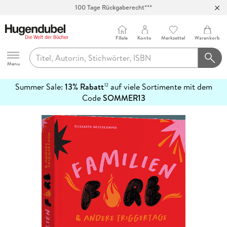
100 Tage Rückgaberecht***
Abholung in über 100 Filialen
Filiale
Konto
Merkzettel
Warenkorb
Hugendubel
Menu
Summer Sale:
13% Rabatt
auf viele Sortimente mit dem
12
mehr
Code
SOMMER13
erfahren