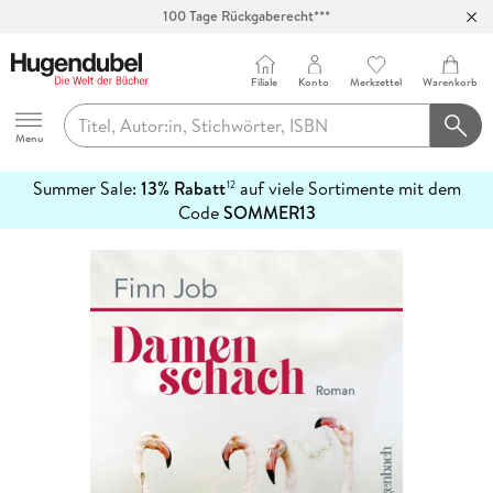
100 Tage Rückgaberecht***
Abholung in über 100 Filialen
Filiale
Konto
Merkzettel
Warenkorb
Hugendubel
Menu
Summer Sale:
13% Rabatt
auf viele Sortimente mit dem
12
mehr
Code
SOMMER13
erfahren