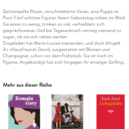
Zertrampelte Rosen, zerschmetterte Vasen, eine Puppe im
Pool. Fünf erhitzte Figuren feiern Geburtstag mitten im Wald.
Sie essen zu wenig, trinken zu viel, verheddern sich
gesprächsweise. Und bei Tagesanbruch vermag niemand zu
sagen, ob sie sich retten werden
Eingeladen hat Marie-Louise niemanden, und doch klingelt
ihr »Hausfreund« David, ausgestattet mit Blumen und
Champagner, schon vor dem Frühstück. Sie ist noch im
Pyjama. Angekündigt hat sich hingegen ihr eineiiger Zwilling,
der neuerdings Marius heißt, um gemeinsam den runden
Geburtstag zu feiern. Nur kommt er nicht allein. Seine
Freundin Olivia weckt allerhand Begehrlichkeiten, und
Mehr aus dieser Reihe
großen Hunger hat sie auch. Die Haushälterin Ivana führt
unbemerkt Regie, behält die Ruhe und alles im Blick. Eine
exzentrisch überfüllte Architektenvilla im Wienerwald wird
zur Bühne dieser zunehmend schrillen Dinnerparty, die vom
Pizzaservice beliefert wird. Die Stimmung ist ebenso
angespannt wie erotisch aufgeladen. Es wird laufend
nachgeschenkt und vor allem gestritten. Darüber, wie man