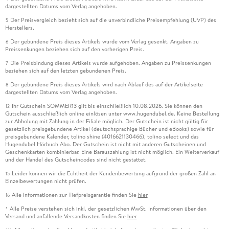
dargestellten Datums vom Verlag angehoben.
Der Preisvergleich bezieht sich auf die unverbindliche Preisempfehlung (UVP) des
5
Herstellers.
Der gebundene Preis dieses Artikels wurde vom Verlag gesenkt. Angaben zu
6
Preissenkungen beziehen sich auf den vorherigen Preis.
Die Preisbindung dieses Artikels wurde aufgehoben. Angaben zu Preissenkungen
7
beziehen sich auf den letzten gebundenen Preis.
Der gebundene Preis dieses Artikels wird nach Ablauf des auf der Artikelseite
8
dargestellten Datums vom Verlag angehoben.
Ihr Gutschein SOMMER13 gilt bis einschließlich 10.08.2026. Sie können den
12
Gutschein ausschließlich online einlösen unter www.hugendubel.de. Keine Bestellung
zur Abholung mit Zahlung in der Filiale möglich. Der Gutschein ist nicht gültig für
gesetzlich preisgebundene Artikel (deutschsprachige Bücher und eBooks) sowie für
preisgebundene Kalender, tolino shine (4016621130466), tolino select und das
Hugendubel Hörbuch Abo. Der Gutschein ist nicht mit anderen Gutscheinen und
Geschenkkarten kombinierbar. Eine Barauszahlung ist nicht möglich. Ein Weiterverkauf
und der Handel des Gutscheincodes sind nicht gestattet.
Leider können wir die Echtheit der Kundenbewertung aufgrund der großen Zahl an
15
Einzelbewertungen nicht prüfen.
Alle Informationen zur Tiefpreisgarantie finden Sie
hier
16
Alle Preise verstehen sich inkl. der gesetzlichen MwSt. Informationen über den
*
Versand und anfallende Versandkosten finden Sie
hier