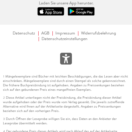
Laden Sie unsere App herunter.
Datenschutz
AGB
Impressum
Widerrufsbelehrung
Datenschutzeinstellungen
Mängelexemplare sind Bücher mit leichten Beschädigungen, die das Lesen aber nicht
1
einschränken. Mängelexemplare sind durch einen Stempel als solche gekennzeichnet.
Die frühere Buchpreisbindung ist aufgehoben. Angaben zu Preissenkungen beziehen
sich auf den gebundenen Preis eines mangelfreien Exemplars.
Diese Artikel unterliegen nicht der Preisbindung, die Preisbindung dieser Artikel
2
wurde aufgehoben oder der Preis wurde vom Verlag gesenkt. Die jeweils zutreffende
Alternative wird Ihnen auf der Artikelseite dargestellt. Angaben zu Preissenkungen
beziehen sich auf den vorherigen Preis.
Durch Öffnen der Leseprobe willigen Sie ein, dass Daten an den Anbieter der
3
Leseprobe übermittelt werden.
Der gebundene Preis dieses Artikels wird nach Ablauf des auf der Artikelseite
4