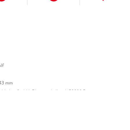
. 32
ionen . . . 41
lf
/43 mm
tieren . . . 69
 Verlag GmbH, Rheinwerkallee 4, 53229 Bonn,
heinwerk-verlag.de
. . . 85