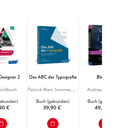
 Designer 2
Das ABC der Typografie
Blender
Goldbach
Patrick Marc Sommer, Natalie Gaspar
Andreas Asanger
gebunden)
Buch (gebunden)
Buch (gebunden)
90 €
39,90 €
49,90 €
*
*
*