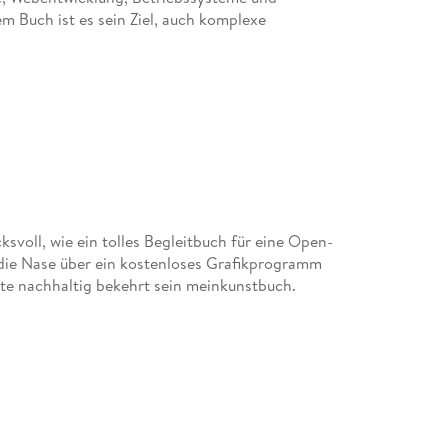
TEIL III Rund um Farbe und Schwarzweiß . . . 
 Buch ist es sein Ziel, auch komplexe
9. Mit Farben malen . . . 227
9. 1 . . . Farben einstellen . . . 227
9. 2 . . . Die Malwerkzeuge . . . 239
9. 3 . . . Eigene Pinselformen erstellen und verw
9. 4 . . . Flächen füllen . . . 271
9. 5 . . . Eigene Muster erstellen und verwalten .
9. 6 . . . Farbverläufe erstellen und verwalten . 
oll, wie ein tolles Begleitbuch für eine Open-
10. Farbverfremdung . . . 301
die Nase über ein kostenloses Grafikprogramm
llte nachhaltig bekehrt sein meinkunstbuch.
10. 1 . . . Bilder tonen . . . 301
10. 2 . . . Farbwerte verändern . . . 306
11. Schwarzweißbilder . . . 321
11. 1 . . . Schwarzweißbilder erzeugen . . . 321
11. 2 . . . Bitmaps erzeugen . . . 327
11. 3 . . . Der Schwellwert -- schwarze und weiße