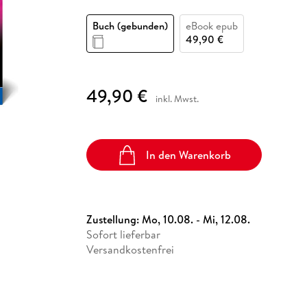
Fremdsprachige Bücher
n Lernhilfen
 Jugendbücher
eiber
Hörbuch Downloads im Bundle
cher
 Vergleich
 Puzzlezubehör
Lernen
New Adult
STABILO
Taschenbücher
Buch (gebunden)
eBook epub
hilfen
hriller
 Backen
er
lender
Ratgeber
49,90 €
op
hriller
Romance
Sachbücher
49,90 €
precher:innen
inkl. Mwst.
Science Fiction
Fremdsprachige Bücher
In den Warenkorb
Zustellung:
Mo, 10.08. - Mi, 12.08.
Sofort lieferbar
Versandkostenfrei