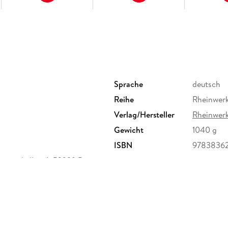
Geschichte des digitalen Zeichnens . . . 29
Traditionelles und digitales Zeichnen . . . 32
Fazit . . . 34
2. Kleine Materialkunde . . . 35
Analoge Materialien . . . 37
Digitale Materialien . . . 38
Sprache
deutsch
Software . . . 41
Reihe
Rheinwer
Fazit . . . 43
Verlag/Hersteller
Rheinwer
Teil II. Zeichnerische Grundlagen . . . 45
Gewicht
1040 g
3. Sehen und Zeichnen . . . 47
ISBN
9783836
inwerkallee 4, 53229 Bonn,
Das Konturenzeichnen . . . 48
e
Sehen statt Wissen . . . 50
Die Koordination von Auge und Hand . . . 51
Tutorial . . . 53
Fazit . . . 57