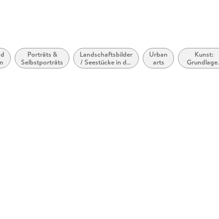
4. Strichführung . . . 59
Der Fluss der Linien . . . 60
Spontaneität und Kontrolle . . . 61
Fehler überarbeiten . . . 62
Strichstärken variieren . . . 63
nd
Porträts &
Landschaftsbilder
Urban
Kunst:
en
Selbstporträts
/ Seestücke in der
arts
Grundlage
Tutorial . . . 65
Kunst
und
Fazit . . . 68
Technike
5. Funktionen der Schraffur . . . 69
Volumen . . . 70
Licht und Schatten . . . 71
lokale Farben . . . 74
Tutorial . . . 74
Fazit . . . 77
6. zeichnen im Format . . . 79
Verschiedene Darstellungsgrößen . . . 80
Die Wahl des passenden Formats . . . 81