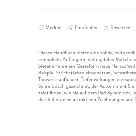
Merken
Empfehlen
Bewerten
Dieses Handbuch bietet eine solide, zeitgemä
ermöglicht Anfängern, mit digitalen Mitteln ei
bietet erfahrenen Gestaltern neue Herausfor
Beispiel Strichstärken einschätzen, Schraffie
Tonwerte aufbauen, Tiefenwirkungen erzeugen 
Schreibtisch gezeichnet, der Autor nimmt Sie
zeigt Ihnen, wie Sie auf dem Pad dynamisch, l
durch die vielen attraktiven Zeichnungen und 
Aus dem Inhalt:
Analoges und digitales Arbeiten
Zeichnerische Grundlagen: Sehen und zeichn