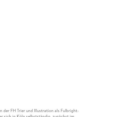
Die vollständige Abbildung . . . 82
Zentriert zeichnen . . . 82
Tutorial . . . 83
Fazit . . . 87
Teil III. Zeichnen vor Ort . . . 89
7. Die Wirkung der Hintergrundfläche . . . 91
Verschiedene Arten der Komposition . . . 92
Tutorial . . . 94
Fazit . . . 98
8. Verschiedene arten der Schraffur . . . 99
Einfache Schraffur . . . 100
Kreuzschraffur . . . 101
Alternative Schraffuren . . . 102
Negativ schraffieren . . . 104
Von der Linie zur Fläche: das Schummern . . . 
er FH Trier und Illustration als Fulbright-
Praxis . . . 104
 sich in Köln selbstständig, zunächst im