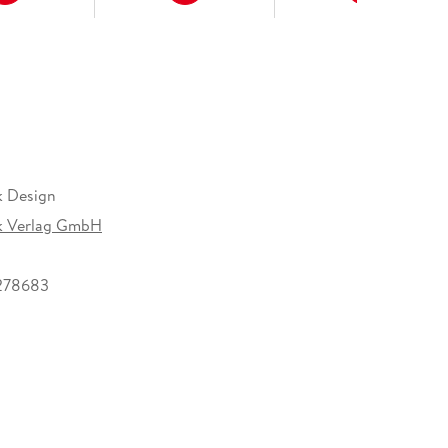
k Design
k Verlag GmbH
278683