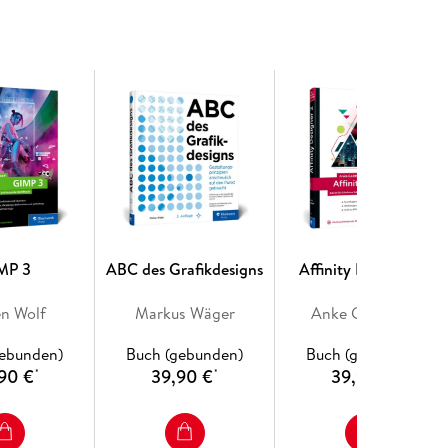
rundfläche. Verschiedene Arten von Schraffur.
rbig zeichnen mit dem Kalt-Warm-Kontrast/dem
e Posen, kurze Posen
kung von Tangenten. Anschnitte zeichnen.
ormkontraste
ra-Übungen. Extra-Tipps
MP 3
ABC des Grafikdesigns
Affinity Designer 2
en Wolf
Markus Wäger
Anke Goldbach
gebunden)
Buch (gebunden)
Buch (gebunden)
90 €
39,90 €
39,90 €
*
*
*