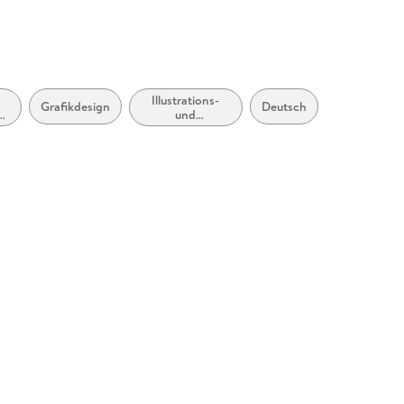
Illustrations-
Grafikdesign
Deutsch
n
und
Zeichensoftware
n