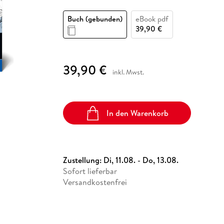
Fremdsprachige Bücher
n Lernhilfen
 Jugendbücher
eiber
Hörbuch Downloads im Bundle
cher
 Vergleich
 Puzzlezubehör
Lernen
New Adult
STABILO
Taschenbücher
Buch (gebunden)
eBook pdf
hilfen
hriller
 Backen
er
lender
Ratgeber
39,90 €
op
hriller
Romance
Sachbücher
39,90 €
precher:innen
inkl. Mwst.
Science Fiction
Fremdsprachige Bücher
In den Warenkorb
Zustellung:
Di, 11.08. - Do, 13.08.
Sofort lieferbar
Versandkostenfrei