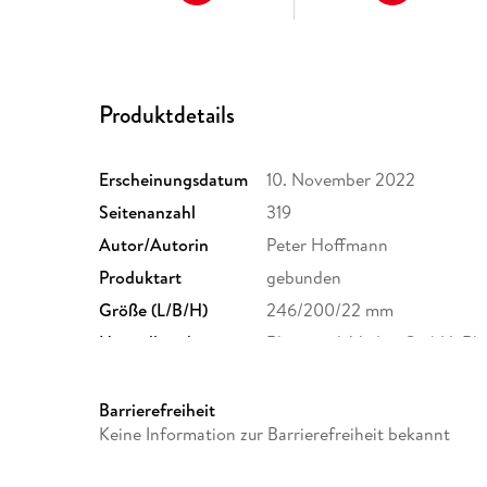
Produktdetails
Erscheinungsdatum
10. November 2022
Seitenanzahl
319
Autor/Autorin
Peter Hoffmann
Produktart
gebunden
Größe (L/B/H)
246/200/22 mm
Herstelleradresse
Rheinwerk Verlag GmbH, Rhe
service@rheinwerk-verlag.d
Barrierefreiheit
Keine Information zur Barrierefreiheit bekannt