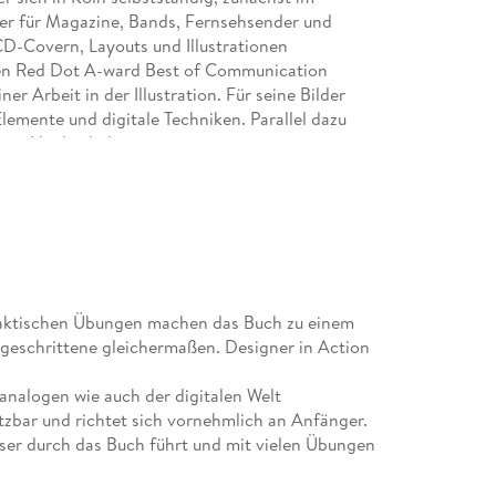
Tutorial . . . 105
cer für Magazine, Bands, Fernsehsender und
Fazit . . . 109
 CD-Covern, Layouts und Illustrationen
 den Red Dot A-ward Best of Communication
9. Tonwerte Zeichnen . . . 111
er Arbeit in der Illustration. Für seine Bilder
 Elemente und digitale Techniken. Parallel dazu
Farben und Tonwerte . . . 112
denen Hochschulen.
Die wesentlichen Tonwerte . . . 113
Schicht für Schicht schraffieren . . . 114
Formen berücksichtigen . . . 116
Tutorial . . . 116
Fazit . . . 118
10. Plastisch Zeichnen . . . 121
raktischen Übungen machen das Buch zu einem
geschrittene gleichermaßen. Designer in Action
Die Illusion von Räumlichkeit . . . 122
Tutorial . . . 126
 analogen wie auch der digitalen Welt
Fazit . . . 129
setzbar und richtet sich vornehmlich an Anfänger.
eser durch das Buch führt und mit vielen Übungen
11. Farbig Zeichnen mit dem Kalt-Warm-Kontrast
Der Kalt-Warm-Kontrast . . . 132