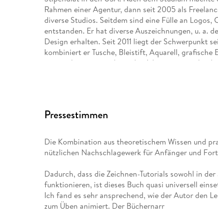
Rahmen einer Agentur, dann seit 2005 als Freelan
diverse Studios. Seitdem sind eine Fülle an Logos,
entstanden. Er hat diverse Auszeichnungen, u. a.
Design erhalten. Seit 2011 liegt der Schwerpunkt sein
kombiniert er Tusche, Bleistift, Aquarell, grafische
unterrichtet er seit über zehn Jahren an verschie
Pressestimmen
Die Kombination aus theoretischem Wissen und p
nützlichen Nachschlagewerk für Anfänger und Fort
Dadurch, dass die Zeichnen-Tutorials sowohl in der
funktionieren, ist dieses Buch quasi universell ein
Ich fand es sehr ansprechend, wie der Autor den L
zum Üben animiert. Der Büchernarr