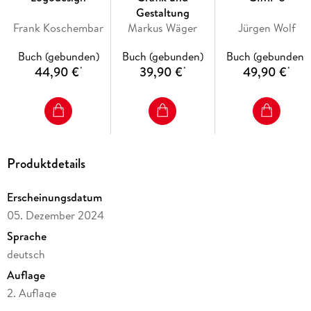
Partikelsysteme, Haare und Kollisionen
Gestaltung
Rauch, Feuer und Flüssigkeiten
Frank Koschembar
Markus Wäger
Jürgen Wolf
Geometry Nodes und Simulation Nodes
Buch (gebunden)
Buch (gebunden)
Buch (gebunden)
2D-Animationen mit Grease Pencil
44,90 €
39,90 €
49,90 €
*
*
*
Rendering mit EEVEE Next und Cycles
Compositing, Schnitt und Ton, Import und Export
Die Fachpresse zur Vorauflage:
Produktdetails
Mac Life: »Eines der besten Bücher überhaupt, die zu Open-
Erscheinungsdatum
Source-Software je erscheinen sind! «
05. Dezember 2024
Sprache
deutsch
Inhaltsverzeichnis
Auflage
2. Auflage
TEIL I. Grundlagen . . . 17