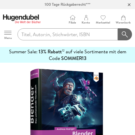
100 Tage Rückgaberecht***
Abholung in über 100 Filialen
Filiale
Konto
Merkzettel
Warenkorb
Hugendubel
Menu
Summer Sale:
13% Rabatt
auf viele Sortimente mit dem
12
mehr
Code
SOMMER13
erfahren