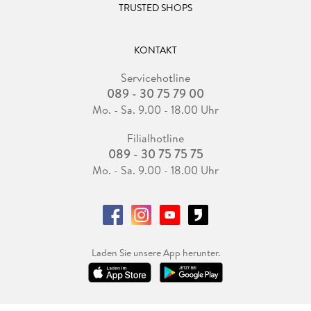
16. 5 . . . Shape Keys . . . 696
TRUSTED SHOPS
16. 6 . . . Pose Library . . . 698
17. Simulation . . . 725
KONTAKT
17. 1 . . . Ocean . . . 726
Servicehotline
17. 2 . . . Explode . . . 729
089 - 30 75 79 00
17. 3 . . . Partikelsysteme . . . 731
Mo. - Sa. 9.00 - 18.00 Uhr
17. 4 . . . Physics . . . 750
17. 5 . . . Volume-Objekt . . . 787
Filialhotline
089 - 30 75 75 75
17. 6 . . . Dynamic Paint . . . 790
Mo. - Sa. 9.00 - 18.00 Uhr
18. Geometry Nodes . . . 793
18. 1 . . . Prozeduraler Ansatz . . . 794
18. 2 . . . Geometry Node Editor . . . 800
18. 3 . . . Node Types und Nodes . . . 804
Laden Sie unsere App herunter.
18. 4 . . . Spreadsheet Editor . . . 809
18. 5 . . . Simulation Zone . . . 811
18. 6 . . . Hair . . . 816