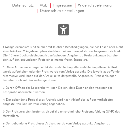
19. 2D-Animation . . . 841
Datenschutz
AGB
Impressum
Widerrufsbelehrung
Datenschutzeinstellungen
19. 1 . . . Aufbau eines Grease Pencil-Objekts . . . 842
19. 2 . . . Arbeitsmodi für Grease Pencil . . . 850
19. 3 . . . Animation in Grease Pencil . . . 855
TEIL VI. Rendering, Compositing und Ausgabe . . . 863
Mängelexemplare sind Bücher mit leichten Beschädigungen, die das Lesen aber nicht
20. Rendering . . . 865
1
einschränken. Mängelexemplare sind durch einen Stempel als solche gekennzeichnet.
Die frühere Buchpreisbindung ist aufgehoben. Angaben zu Preissenkungen beziehen
sich auf den gebundenen Preis eines mangelfreien Exemplars.
20. 1 . . . Allgemeine Render-Einstellungen . . . 866
20. 2 . . . Workbench . . . 873
Diese Artikel unterliegen nicht der Preisbindung, die Preisbindung dieser Artikel
2
wurde aufgehoben oder der Preis wurde vom Verlag gesenkt. Die jeweils zutreffende
20. 3 . . . EEVEE . . . 874
Alternative wird Ihnen auf der Artikelseite dargestellt. Angaben zu Preissenkungen
20. 4 . . . Cycles . . . 885
beziehen sich auf den vorherigen Preis.
20. 5 . . . Color Management . . . 895
Durch Öffnen der Leseprobe willigen Sie ein, dass Daten an den Anbieter der
3
20. 6 . . . Non-Photorealistic Rendering (NPR) . . . 897
Leseprobe übermittelt werden.
Der gebundene Preis dieses Artikels wird nach Ablauf des auf der Artikelseite
4
21. Compositing . . . 901
dargestellten Datums vom Verlag angehoben.
Der Preisvergleich bezieht sich auf die unverbindliche Preisempfehlung (UVP) des
5
Herstellers.
21. 1 . . . View Layer . . . 902
21. 2 . . . Passes . . . 904
Der gebundene Preis dieses Artikels wurde vom Verlag gesenkt. Angaben zu
6