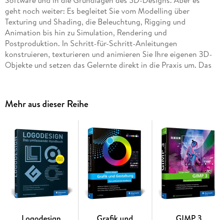
geht noch weiter: Es begleitet Sie vom Modelling über
Texturing und Shading, die Beleuchtung, Rigging und
Animation bis hin zu Simulation, Rendering und
Postproduktion. In Schritt-für-Schritt-Anleitungen
konstruieren, texturieren und animieren Sie Ihre eigenen 3D-
Objekte und setzen das Gelernte direkt in die Praxis um. Das
verlässliche Lern- und Nachschlagewerk für alle Anwender -
aktuell zu Version 4. 2.
Mehr aus dieser Reihe
Aus dem Inhalt:
Arbeitsoberfläche, Navigation und Objekte
Modelling und Sculpting
Shading, Texturing und Mapping
Lichtquellen, Kameras und Tracking
Animationen mit Keyframes, Pfaden und Drivern
Character Animation
Logodesign
Grafik und
GIMP 3