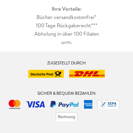
14. 3 . . . 2D-Stabilisierung . . . 581
Ihre Vorteile:
14. 4 . . . Linsenverzerrung . . . 583
14. 5 . . . Masking und Rotoscoping . . . 586
Bücher versandkostenfrei*
100 Tage Rückgaberecht***
TEIL V. Animation und Simulation . . . 609
Abholung in über 100 Filialen
15. Keyframe-Animation . . . 611
uvm.
15. 1 . . . Timeline und Keyframes . . . 611
15. 2 . . . Dope Sheet Editor . . . 618
15. 3 . . . Graph Editor . . . 622
ZUGESTELLT DURCH
15. 4 . . . Pfad-Animation . . . 633
15. 5 . . . Nonlinear Animation Editor . . . 637
15. 6 . . . Driver . . . 643
SICHER & BEQUEM BEZAHLEN
16. Character-Animation . . . 657
16. 1 . . . Armatures und Bones . . . 657
16. 2 . . . Forward und Inverse Kinematics . . . 671
16. 3 . . . Skinning . . . 676
16. 4 . . . Constraints . . . 690