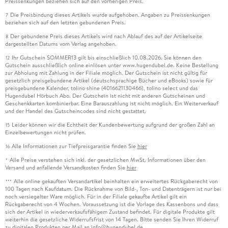
Preissenkungen beziehen sich auf den vorherigen Preis.
21. 3 . . . Compositing-Nodes . . . 914
Die Preisbindung dieses Artikels wurde aufgehoben. Angaben zu Preissenkungen
7
beziehen sich auf den letzten gebundenen Preis.
22. Schnitt und Ton . . . 933
Der gebundene Preis dieses Artikels wird nach Ablauf des auf der Artikelseite
8
dargestellten Datums vom Verlag angehoben.
22. 1 . . . Strips und Channels . . . 934
Ihr Gutschein SOMMER13 gilt bis einschließlich 10.08.2026. Sie können den
22. 2 . . . Modifier und Effekte . . . 942
12
Gutschein ausschließlich online einlösen unter www.hugendubel.de. Keine Bestellung
zur Abholung mit Zahlung in der Filiale möglich. Der Gutschein ist nicht gültig für
gesetzlich preisgebundene Artikel (deutschsprachige Bücher und eBooks) sowie für
23. Import und Export . . . 953
preisgebundene Kalender, tolino shine (4016621130466), tolino select und das
Hugendubel Hörbuch Abo. Der Gutschein ist nicht mit anderen Gutscheinen und
23. 1 . . . Import . . . 953
Geschenkkarten kombinierbar. Eine Barauszahlung ist nicht möglich. Ein Weiterverkauf
und der Handel des Gutscheincodes sind nicht gestattet.
23. 2 . . . Export . . . 956
Leider können wir die Echtheit der Kundenbewertung aufgrund der großen Zahl an
15
Einzelbewertungen nicht prüfen.
Index . . . 969
Alle Informationen zur Tiefpreisgarantie finden Sie
hier
16
Alle Preise verstehen sich inkl. der gesetzlichen MwSt. Informationen über den
*
Versand und anfallende Versandkosten finden Sie
hier
Alle online gekauften Versandartikel beinhalten ein erweitertes Rückgaberecht von
***
100 Tagen nach Kaufdatum. Die Rücknahme von Bild-, Ton- und Datenträgern ist nur bei
noch versiegelter Ware möglich. Für in der Filiale gekaufte Artikel gilt ein
Rückgaberecht von 4 Wochen. Voraussetzung ist die Vorlage des Kassenbons und dass
sich der Artikel in wiederverkaufsfähigem Zustand befindet. Für digitale Produkte gilt
weiterhin die gesetzliche Widerrufsfrist von 14 Tagen. Bitte senden Sie Ihren Widerruf
zu digitalen Produkten per Mail an info@hugendubel.de.