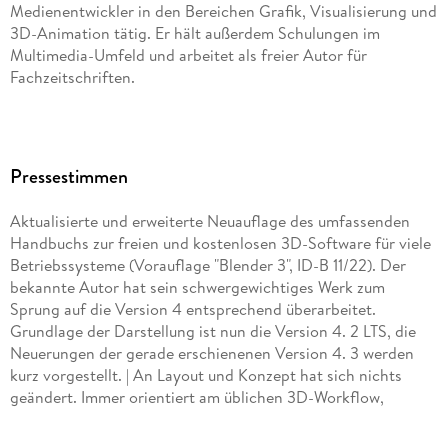
Medienentwickler in den Bereichen Grafik, Visualisierung und
6. 1 . . . Mesh-Primitives . . . 158
3D-Animation tätig. Er hält außerdem Schulungen im
6. 2 . . . Curves und Surfaces . . . 169
Multimedia-Umfeld und arbeitet als freier Autor für
6. 3 . . . Metaballs . . . 176
Fachzeitschriften.
6. 4 . . . Text . . . 179
6. 5 . . . Empty . . . 181
6. 6 . . . Instances . . . 184
7. Modelling-Tools . . . 187
Pressestimmen
7. 1 . . . Selektion . . . 189
Aktualisierte und erweiterte Neuauflage des umfassenden
7. 2 . . . Werkzeuge . . . 194
Handbuchs zur freien und kostenlosen 3D-Software für viele
7. 3 . . . Proportional Editing . . . 207
Betriebssysteme (Vorauflage "Blender 3", ID-B 11/22). Der
7. 4 . . . Transform Snapping . . . 209
bekannte Autor hat sein schwergewichtiges Werk zum
7. 5 . . . Measure . . . 211
Sprung auf die Version 4 entsprechend überarbeitet.
Grundlage der Darstellung ist nun die Version 4. 2 LTS, die
8. Modifier . . . 245
Neuerungen der gerade erschienenen Version 4. 3 werden
kurz vorgestellt. | An Layout und Konzept hat sich nichts
8. 1 . . . Funktionen der Modifier . . . 247
geändert. Immer orientiert am üblichen 3D-Workflow,
8. 2 . . . Modifier Stack . . . 248
werden wieder alle wichtigen Werkzeuge, Funktionen und
8. 3 . . . Modifier-Arten . . . 248
Techniken von Blender anschaulich, verständlich und