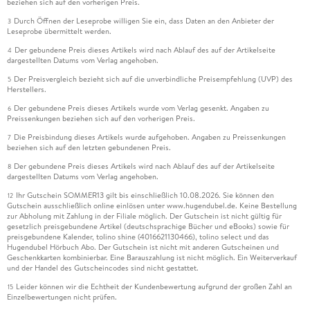
beziehen sich auf den vorherigen Preis.
Durch Öffnen der Leseprobe willigen Sie ein, dass Daten an den Anbieter der
3
Leseprobe übermittelt werden.
Der gebundene Preis dieses Artikels wird nach Ablauf des auf der Artikelseite
4
dargestellten Datums vom Verlag angehoben.
Der Preisvergleich bezieht sich auf die unverbindliche Preisempfehlung (UVP) des
5
Herstellers.
Der gebundene Preis dieses Artikels wurde vom Verlag gesenkt. Angaben zu
6
Preissenkungen beziehen sich auf den vorherigen Preis.
Die Preisbindung dieses Artikels wurde aufgehoben. Angaben zu Preissenkungen
7
beziehen sich auf den letzten gebundenen Preis.
Der gebundene Preis dieses Artikels wird nach Ablauf des auf der Artikelseite
8
dargestellten Datums vom Verlag angehoben.
Ihr Gutschein SOMMER13 gilt bis einschließlich 10.08.2026. Sie können den
12
Gutschein ausschließlich online einlösen unter www.hugendubel.de. Keine Bestellung
zur Abholung mit Zahlung in der Filiale möglich. Der Gutschein ist nicht gültig für
gesetzlich preisgebundene Artikel (deutschsprachige Bücher und eBooks) sowie für
preisgebundene Kalender, tolino shine (4016621130466), tolino select und das
Hugendubel Hörbuch Abo. Der Gutschein ist nicht mit anderen Gutscheinen und
Geschenkkarten kombinierbar. Eine Barauszahlung ist nicht möglich. Ein Weiterverkauf
und der Handel des Gutscheincodes sind nicht gestattet.
Leider können wir die Echtheit der Kundenbewertung aufgrund der großen Zahl an
15
Einzelbewertungen nicht prüfen.