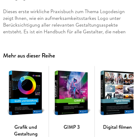
Dieses erste wirkliche Praxisbuch zum Thema Logodesign
zeigt Ihnen, wie ein aufmerksamkeitsstarkes Logo unter
Berücksichtigung aller relevanten Gestaltungsaspekte
entsteht. Es ist ein Handbuch für alle Gestalter, die neben
inspirierenden Logobeispielen (750 Logos für Small und Big
Business werden analysiert!) auch eine genaue Anleitung von
der Ideenfindung über die Entwurfsarbeit bis zur Umsetzung
Mehr aus dieser Reihe
suchen. Auf dieses Buch haben Sie schon lange gewartet!
Aus dem Inhalt:
Was macht ein gutes Logo aus?
Die Rolle des Logos im Corporate Design
Die Grundformen des Logos
Arbeitsauftrag und Briefing, Recherche und
Ideenentwicklung
Grafik und
GIMP 3
Digital filmen
Die verschiedenen Logotypen
Gestaltung