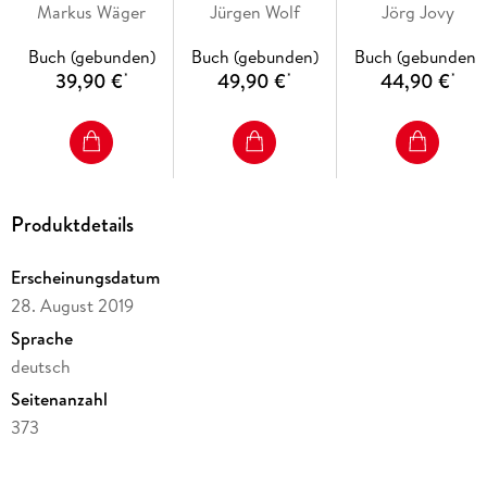
Logo-Zusätze
Markus Wäger
Jürgen Wolf
Jörg Jovy
Die Logogestaltung
Buch (gebunden)
Buch (gebunden)
Buch (gebunden)
39,90 €
49,90 €
44,90 €
Reinzeichnung von Logos, Technische Aspekte des
*
*
*
Logodesigns
Das digitale Logo
Redesign von Logos
Serien-Logos und Modifikationen
Produktdetails
Logo-Trends
Erscheinungsdatum
28. August 2019
Inhaltsverzeichnis
Sprache
deutsch
Einführung . . . 11
1. Die Ur- und Grundformen des Logos . . . 13
Seitenanzahl
373
1. 1 . . . Was ist überhaupt ein Logo? . . . 13
Reihe
1. 2 . . . Die Ur- oder Grundzeichen . . . 15
1. 3 . . . Die Vorzeichen des Logos . . . 56