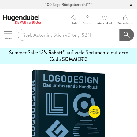
100 Tage Rückgaberecht***
Abholung in über 100 Filialen
Filiale
Konto
Merkzettel
Warenkorb
Hugendubel
Menu
Summer Sale:
13% Rabatt
auf viele Sortimente mit dem
12
mehr
Code
SOMMER13
erfahren