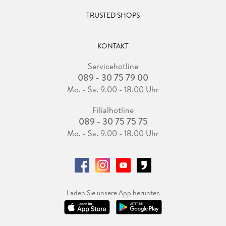
TRUSTED SHOPS
Hintergrund einer Person tauschen . . . 178
Unscharfe Kanten freistellen . . . 184
KONTAKT
Text hinter Landschaft montieren . . . 188
Servicehotline
089 - 30 75 79 00
Komplexe Objekte umfärben . . . 191
Mo. - Sa. 9.00 - 18.00 Uhr
Filialhotline
089 - 30 75 75 75
6. Freistellen . . . 196
Mo. - Sa. 9.00 - 18.00 Uhr
Eine Box mit Pfad freistellen . . . 198
Vom Pfad zu Auswahl und Maske . . . 201
Laden Sie unsere App herunter.
Schattenwurf simulieren . . . 205