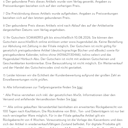
Der gebundene Preis dieses Artikels wurde vom Verlag gesenkt. Angaben zu
6
Preissenkungen beziehen sich auf den vorherigen Preis.
Himmel austauschen . . . 244
Die Preisbindung dieses Artikels wurde aufgehoben. Angaben zu Preissenkungen
7
beziehen sich auf den letzten gebundenen Preis.
Spiegeln und weich ausblenden . . . 248
Der gebundene Preis dieses Artikels wird nach Ablauf des auf der Artikelseite
8
dargestellten Datums vom Verlag angehoben.
Zoomeffekt . . . 252
Ihr Gutschein SOMMER13 gilt bis einschließlich 10.08.2026. Sie können den
12
Gutschein ausschließlich online einlösen unter www.hugendubel.de. Keine Bestellung
Speed-Effekt . . . 254
zur Abholung mit Zahlung in der Filiale möglich. Der Gutschein ist nicht gültig für
gesetzlich preisgebundene Artikel (deutschsprachige Bücher und eBooks) sowie für
preisgebundene Kalender, tolino shine (4016621130466), tolino select und das
Montage aus zwei Belichtungen . . . 258
Hugendubel Hörbuch Abo. Der Gutschein ist nicht mit anderen Gutscheinen und
Geschenkkarten kombinierbar. Eine Barauszahlung ist nicht möglich. Ein Weiterverkauf
und der Handel des Gutscheincodes sind nicht gestattet.
Einsetzen und Form anpassen . . . 260
Leider können wir die Echtheit der Kundenbewertung aufgrund der großen Zahl an
15
Einzelbewertungen nicht prüfen.
Ein Logo auf ein Shirt montieren . . . 264
Alle Informationen zur Tiefpreisgarantie finden Sie
hier
16
Text perspektivisch einfügen . . . 268
Alle Preise verstehen sich inkl. der gesetzlichen MwSt. Informationen über den
*
Versand und anfallende Versandkosten finden Sie
hier
Alle online gekauften Versandartikel beinhalten ein erweitertes Rückgaberecht von
***
100 Tagen nach Kaufdatum. Die Rücknahme von Bild-, Ton- und Datenträgern ist nur bei
noch versiegelter Ware möglich. Für in der Filiale gekaufte Artikel gilt ein
8. Helligkeit und Kontrast . . . 272
Rückgaberecht von 4 Wochen. Voraussetzung ist die Vorlage des Kassenbons und dass
sich der Artikel in wiederverkaufsfähigem Zustand befindet. Für digitale Produkte gilt