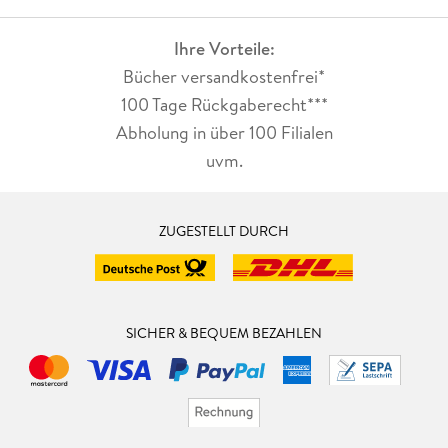
Ihre Vorteile:
5. Auswählen und maskieren . . . 152
Bücher versandkostenfrei*
100 Tage Rückgaberecht***
Abholung in über 100 Filialen
Rund und weich zuschneiden . . . 154
uvm.
Einen Hintergrund umfärben . . . 156
Einen Himmel vergrößern . . . 159
ZUGESTELLT DURCH
Farbe und Schwarzweiß mischen . . . 162
Einen Filter selektiv anwenden . . . 164
SICHER & BEQUEM BEZAHLEN
Objekte umfärben . . . 166
Farbe zu Weiß . . . 171
Ein pelziges Tier freistellen . . . 174