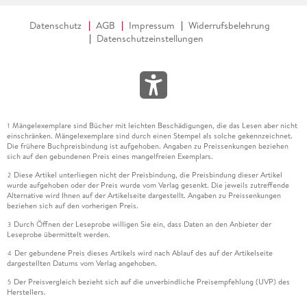
Pfade mit Kurven und Ecken . . . 210
Datenschutz
AGB
Impressum
Widerrufsbelehrung
Freistellen mit Alphakanälen . . . 216
Datenschutzeinstellungen
Freistellen mit Vektormaske . . . 220
Bilder identisch zuschneiden . . . 223
Mängelexemplare sind Bücher mit leichten Beschädigungen, die das Lesen aber nicht
1
einschränken. Mängelexemplare sind durch einen Stempel als solche gekennzeichnet.
Die frühere Buchpreisbindung ist aufgehoben. Angaben zu Preissenkungen beziehen
7. Bildmontage . . . 228
sich auf den gebundenen Preis eines mangelfreien Exemplars.
Diese Artikel unterliegen nicht der Preisbindung, die Preisbindung dieser Artikel
2
wurde aufgehoben oder der Preis wurde vom Verlag gesenkt. Die jeweils zutreffende
Alternative wird Ihnen auf der Artikelseite dargestellt. Angaben zu Preissenkungen
Ein Bild in ein Display montieren . . . 230
beziehen sich auf den vorherigen Preis.
Durch Öffnen der Leseprobe willigen Sie ein, dass Daten an den Anbieter der
3
Weiches Überblenden . . . 232
Leseprobe übermittelt werden.
Der gebundene Preis dieses Artikels wird nach Ablauf des auf der Artikelseite
4
Einen Hintergrund austauschen . . . 234
dargestellten Datums vom Verlag angehoben.
Der Preisvergleich bezieht sich auf die unverbindliche Preisempfehlung (UVP) des
5
Tag- und Nachtaufnahme vereinen . . . 239
Herstellers.