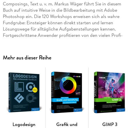
Composings, Text u. v. m. Markus Wäger führt Sie in diesem
Buch auf intuitive Weise in die Bildbearbeitung mit Adobe
Photoshop ein. Die 120 Workshops erweisen sich als wahre
Fundgrube: Einsteiger können direkt starten und lernen
Lösungswege für alltägliche Aufgabenstellungen kennen.
Fortgeschrittene Anwender profitieren von den vielen Profi-
Tricks des Autors und anschaulichen Anwendungsbeispielen.
Sie erfahren, wie Sie Ihre Fotos optimieren und retuschieren,
mit Texten, Pfaden und Effekten umgehen, mit Raw und HDR
Mehr aus dieser Reihe
arbeiten und die Kreationen für Web und Druck ausgeben.
Wichtiges Hintergrundwissen wird, wo nötig, vermittelt.
Aktuell zu Photoshop 2021. Aus dem Inhalt:Photoshop-
GrundlagenAuflösung und BildgrößeArbeiten mit Farbe:
malen und färbenBelichtungskorrektur: Helligkeit und
KontrastFarbkorrektur und SchwarzweißFreistellen und
isolierenMontage und CompositingFotografische
AufgabenRetuschieren und verbessernFilter und EffekteRaw
und HDRAusgabe für Druck, Web und Automatisierung
Logodesign
Grafik und
GIMP 3