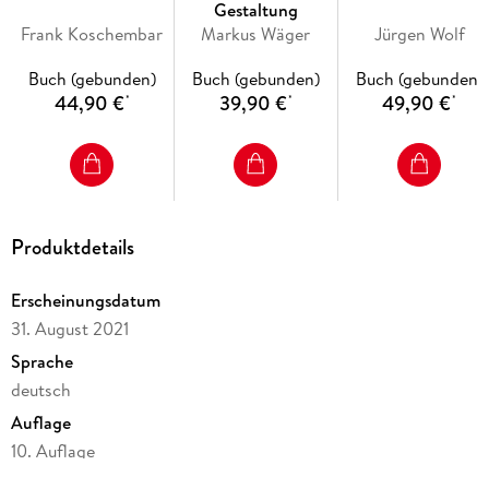
Gestaltung
Inhaltsverzeichnis
Frank Koschembar
Markus Wäger
Jürgen Wolf
Buch (gebunden)
Buch (gebunden)
Buch (gebunden)
Der Download zum Buch . . . 12
44,90 €
39,90 €
49,90 €
*
*
*
Über dieses Buch . . . 13
1. Grundlagen . . . 14
Produktdetails
Einstellungen zurücksetzen . . . 16
Erscheinungsdatum
31. August 2021
Voreinstellungen . . . 17
Sprache
deutsch
Arbeitsbereich einrichten . . . 18
Auflage
Ansicht ändern . . . 22
10. Auflage
Seitenanzahl