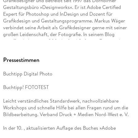
Grafikdesigner und betreibt seit 1997 das Dornbirner
Maskiertes Schärfen . . . 65
Gestaltungsbüro »Designworks«. Er ist Adobe Certified
Expert für Photoshop und InDesign und Dozent für
Drucken . . . 68
Grafikdesign und Gestaltungsprogramme. Markus Wäger
verbindet seine Arbeit als Grafikdesigner gerne mit seiner
großen Leidenschaft, der Fotografie. In seinem Blog
veröffentlicht er seit 2006 laufend Software-Tipps und
3. Farbe einstellen und auftragen . . . 70
Artikel zu Design, Fotografie und Typografie.
Pressestimmen
Grundlagenexkurs: Farbe . . . 72
Buchtipp Digital Photo
Farben definieren . . . 82
Buchtipp! FOTOTEST
Fläche füllen . . . 85
Leicht verständliches Standardwerk, nachvollziehbare
Farbmischung festlegen . . . 88
Workshops und schnelle Hilfe bei allen Fragen rund um die
Bildbearbeitung. Verband Druck + Medien Nord-West e. V.
Eine Füllebene erstellen . . . 90
In der 10. , aktualisierten Auflage des Buches »Adobe
Pinsel einstellen und anwenden . . . 92
Photoshop. Schritt für Schritt zum perfekten Bild« von