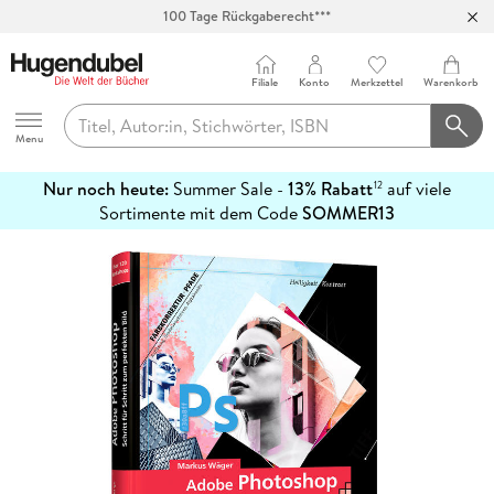
100 Tage Rückgaberecht***
Abholung in über 100 Filialen
Filiale
Konto
Merkzettel
Warenkorb
Hugendubel
Menu
Nur noch heute:
Summer Sale -
13% Rabatt
auf viele
12
mehr
Sortimente mit dem Code
SOMMER13
erfahren