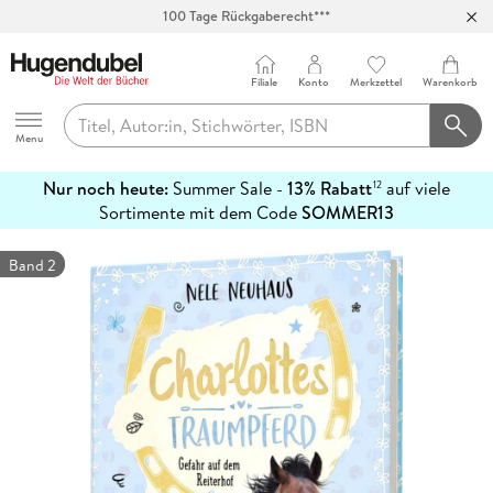
100 Tage Rückgaberecht***
Abholung in über 100 Filialen
Filiale
Konto
Merkzettel
Warenkorb
Hugendubel
Menu
Nur noch heute:
Summer Sale -
13% Rabatt
auf viele
12
mehr
Sortimente mit dem Code
SOMMER13
erfahren
Band 2