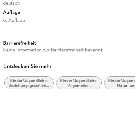
deutsch
Auflage
6. Auflage
Seitenanzahl
230
Barrierefreiheit
Altersempfehlung
Keine Information zur Barrierefreiheit bekannt
ab 10 Jahre
Reihe
Entdecken Sie mehr
Charlottes Traumpferd, 2
Kinder/Jugendliche:
Kinder/Jugendliche:
Kinder/Jugendli
Autor/Autorin
Beziehungsgeschichten
Allgemeine,
Natur- und
Nele Neuhaus
- Romantik, Liebe
moderne und
Tiergeschicht
oder Freundschaft
zeitgenössische
Design
Belletristik
Maria Seidel
Weitere Beteiligte
Maria Seidel
Verlag/Hersteller