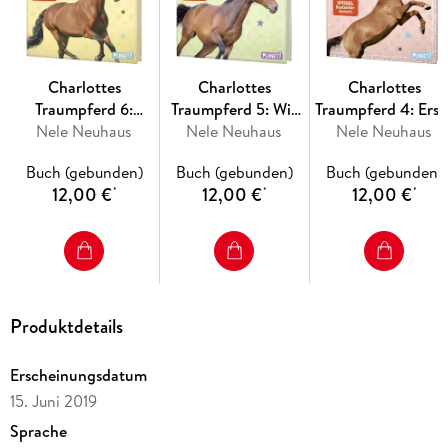
Charlottes
Charlottes
Charlottes
Traumpferd 6:
Traumpferd 5: Wir
Traumpferd 4: Erst
Durch dick und
Nele Neuhaus
sind doch Freunde
Nele Neuhaus
Liebe, erstes Turnie
Nele Neuhaus
dünn
Buch (gebunden)
Buch (gebunden)
Buch (gebunden)
12,00 €
12,00 €
12,00 €
*
*
*
Produktdetails
Erscheinungsdatum
15. Juni 2019
Sprache