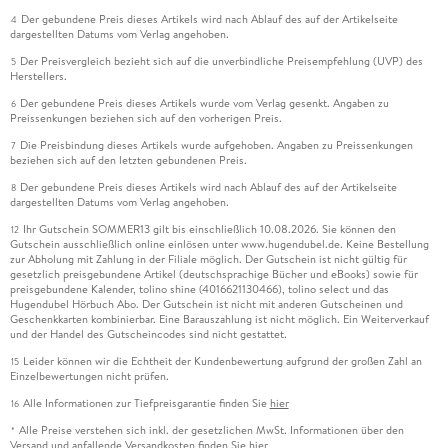
Der gebundene Preis dieses Artikels wird nach Ablauf des auf der Artikelseite
4
dargestellten Datums vom Verlag angehoben.
Der Preisvergleich bezieht sich auf die unverbindliche Preisempfehlung (UVP) des
5
Herstellers.
Der gebundene Preis dieses Artikels wurde vom Verlag gesenkt. Angaben zu
6
Preissenkungen beziehen sich auf den vorherigen Preis.
Die Preisbindung dieses Artikels wurde aufgehoben. Angaben zu Preissenkungen
7
beziehen sich auf den letzten gebundenen Preis.
Der gebundene Preis dieses Artikels wird nach Ablauf des auf der Artikelseite
8
dargestellten Datums vom Verlag angehoben.
Ihr Gutschein SOMMER13 gilt bis einschließlich 10.08.2026. Sie können den
12
Gutschein ausschließlich online einlösen unter www.hugendubel.de. Keine Bestellung
zur Abholung mit Zahlung in der Filiale möglich. Der Gutschein ist nicht gültig für
gesetzlich preisgebundene Artikel (deutschsprachige Bücher und eBooks) sowie für
preisgebundene Kalender, tolino shine (4016621130466), tolino select und das
Hugendubel Hörbuch Abo. Der Gutschein ist nicht mit anderen Gutscheinen und
Geschenkkarten kombinierbar. Eine Barauszahlung ist nicht möglich. Ein Weiterverkauf
und der Handel des Gutscheincodes sind nicht gestattet.
Leider können wir die Echtheit der Kundenbewertung aufgrund der großen Zahl an
15
Einzelbewertungen nicht prüfen.
Alle Informationen zur Tiefpreisgarantie finden Sie
hier
16
Alle Preise verstehen sich inkl. der gesetzlichen MwSt. Informationen über den
*
Versand und anfallende Versandkosten finden Sie
hier