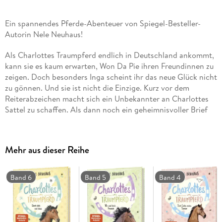
Ein spannendes Pferde-Abenteuer von Spiegel-Besteller-
Autorin Nele Neuhaus!
Als Charlottes Traumpferd endlich in Deutschland ankommt,
kann sie es kaum erwarten, Won Da Pie ihren Freundinnen zu
zeigen. Doch besonders Inga scheint ihr das neue Glück nicht
zu gönnen. Und sie ist nicht die Einzige. Kurz vor dem
Reiterabzeichen macht sich ein Unbekannter an Charlottes
Sattel zu schaffen. Als dann noch ein geheimnisvoller Brief
auftaucht, ist Charlotte klar: Jemand will ihr schaden. Aber
sie gibt nicht auf und macht sich auf eine gefährliche
Spurensuche . . .
Mehr aus dieser Reihe
Band 6
Band 5
Band 4