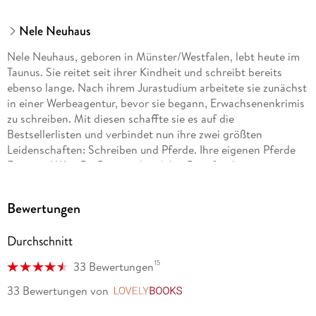
Nele Neuhaus
Nele Neuhaus, geboren in Münster/Westfalen, lebt heute im
Taunus. Sie reitet seit ihrer Kindheit und schreibt bereits
ebenso lange. Nach ihrem Jurastudium arbeitete sie zunächst
in einer Werbeagentur, bevor sie begann, Erwachsenenkrimis
zu schreiben. Mit diesen schaffte sie es auf die
Bestsellerlisten und verbindet nun ihre zwei größten
Leidenschaften: Schreiben und Pferde. Ihre eigenen Pferde
Fritzi und Won Da Pie standen dabei Pate für die
gleichnamigen vierbeinigen Romanfiguren.
Bewertungen
Durchschnitt
15
33 Bewertungen
33 Bewertungen
von
LovelyBooks