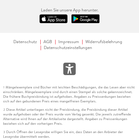
Laden Sie unsere App herunter.
Datenschutz
AGB
Impressum
Widerrufsbelehrung
Datenschutzeinstellungen
Mängelexemplare sind Bücher mit leichten Beschädigungen, die das Lesen aber nicht
1
einschränken. Mängelexemplare sind durch einen Stempel als solche gekennzeichnet.
Die frühere Buchpreisbindung ist aufgehoben. Angaben zu Preissenkungen beziehen
sich auf den gebundenen Preis eines mangelfreien Exemplars.
Diese Artikel unterliegen nicht der Preisbindung, die Preisbindung dieser Artikel
2
wurde aufgehoben oder der Preis wurde vom Verlag gesenkt. Die jeweils zutreffende
Alternative wird Ihnen auf der Artikelseite dargestellt. Angaben zu Preissenkungen
beziehen sich auf den vorherigen Preis.
Durch Öffnen der Leseprobe willigen Sie ein, dass Daten an den Anbieter der
3
Leseprobe übermittelt werden.